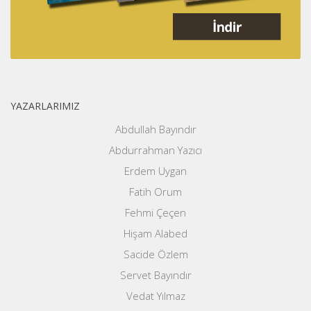
YAZARLARIMIZ
Abdullah Bayındır
Abdurrahman Yazıcı
Erdem Uygan
Fatih Orum
Fehmi Çeçen
Hişam Alabed
Sacide Özlem
Servet Bayındır
Vedat Yılmaz