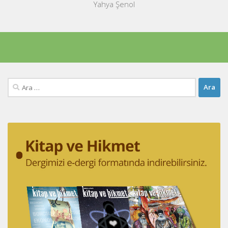
Yahya Şenol
Arama: