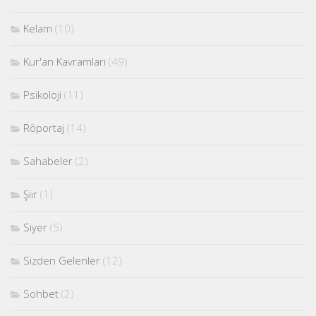
Kelam
(10)
Kur'an Kavramları
(49)
Psikoloji
(11)
Röportaj
(14)
Sahabeler
(2)
Şiir
(1)
Siyer
(5)
Sizden Gelenler
(12)
Sohbet
(2)