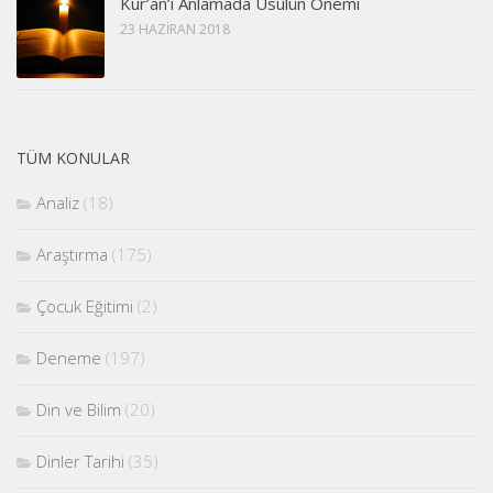
Kur’an’ı Anlamada Usûlün Önemi
23 HAZIRAN 2018
TÜM KONULAR
Analiz
(18)
Araştırma
(175)
Çocuk Eğitimi
(2)
Deneme
(197)
Din ve Bilim
(20)
Dinler Tarihi
(35)