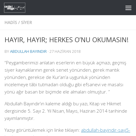
Skip to content
HADIS
/
SIYER
HAYIR, HAYIR; HERKES O’NU OKUMASIN!
BY
ABDULLAH BAYINDIR
·
27 HAZIRAN 2018
“Peygamberimizi anlatan eserlerin en büyük açmazı, geçmiş
siyer kaynaklarının gerek senet yönünden, gerek mantık
yönünden, gerekse de Kur’an’a uygunluk yönünden
incelemeye tâbi tutmadan olduğu gibi efsanevi ve masalsı
yönü ağır basan bir biçimde ele almaları olmuştur.
”
Abdullah Bayındır’ın kaleme aldığı bu yazı, Kitap ve Hikmet
dergisinde 5. Sayı 2. Yıl Nisan, Mayıs, Haziran 2014 tarihinde
yayımlanmıştır.
Yazıyı görüntülemek için linke tıklayın:
abdullah-bayindir-sayi5-