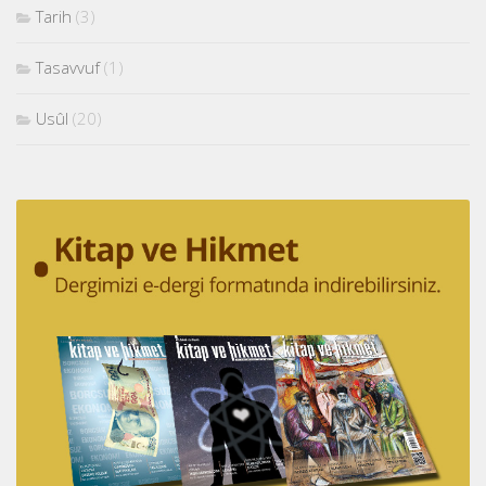
Tarih
(3)
Tasavvuf
(1)
Usûl
(20)