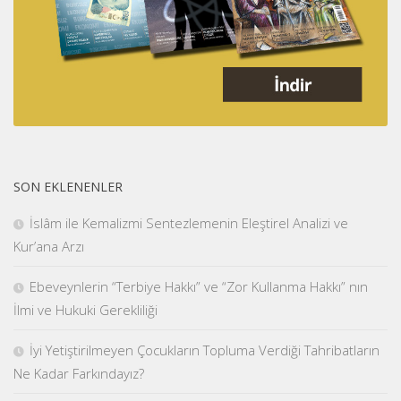
SON EKLENENLER
İslâm ile Kemalizmi Sentezlemenin Eleştirel Analizi ve
Kur’ana Arzı
Ebeveynlerin “Terbiye Hakkı” ve “Zor Kullanma Hakkı” nın
İlmi ve Hukuki Gerekliliği
İyi Yetiştirilmeyen Çocukların Topluma Verdiği Tahribatların
Ne Kadar Farkındayız?