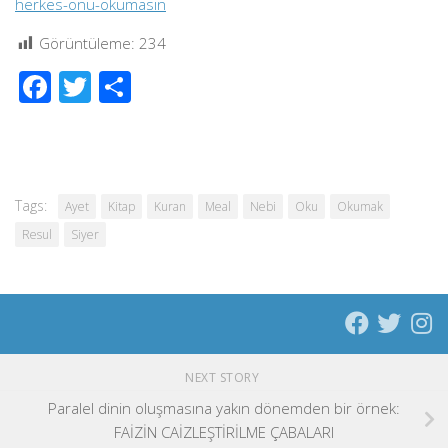
herkes-onu-okumasin
Görüntüleme:
234
Facebook
Twitter
Share
Tags:
Ayet
Kitap
Kuran
Meal
Nebi
Oku
Okumak
Resul
Siyer
NEXT STORY
Paralel dinin oluşmasına yakın dönemden bir örnek:
FAİZİN CAİZLEŞTİRİLME ÇABALARI