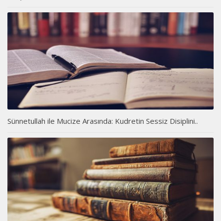
Sünnetullah ile Mucize Arasında: Kudretin Sessiz Disiplini..