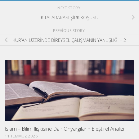
NEXT STORY
KITALARARASI ŞİRK KOŞUSU
PREVIOUS STORY
KUR’AN ÜZERİNDE BİREYSEL ÇALIŞMANIN YANLIŞLIĞI – 2
İslam – Bilim İlişkisine Dair Önyargıların Eleştirel Analizi
11 TEMMUZ 2026