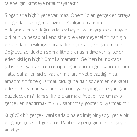
talebeliğini kimseye bırakmayacaktır.
Sloganlarla hiçbir yere varılmaz. Önemli olan gerçekler ortaya
çıktığında takındığımız tavırdır. Yanlışın etrafında
birleşmektense doğrularla tek başına kalmayı göze almayan
biri bunun hesabını kendisine bile veremeyecektir. Yanlışın
etrafında birleşilmişse orada fitne çoktan çıkmış demektir.
Doğruyu gördükten sonra fitne çıkmasın diye yanlışı tercih
eden kişi için hiçbir ümit kalmamıştır. Gelinen bu noktada
şahsımıza yapılan tüm üslup eleştirilerini doğru kabul edelim.
Hatta daha ileri gidip, yazılarımızı art niyetle yazdığımıza,
amacımızın fitne çıkarmak olduğuna dair söylemleri de kabul
edelim. O zaman yazılarımızda ortaya koyduğumuz yanlışlar
düzelecek mi? Hangisi fitne çıkarmak? Ayetleri yorumlayıp
gerçekleri saptırmak mı? Bu saptırmayı gösterip uyarmak mı?
Küçücük bir gerçek, yanlışlarla bina edilmiş bir yapıyı yerle bir
ettiği için çok sert görünür. Rabbimiz gerçeğin etkisini şöyle
anlatıyor: