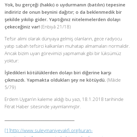
Yok, bu gerçeği (hakkı) o uydurmanın (batılın) tepesine
indiririz de onun beynini dağıtır; o da beklenmedik bir
şekilde yıkılıp gider. Yaptığınız nitelemelerden dolayı
çekeceğiniz var!
(Enbiyâ 21/18)
Tefsir alimi olarak dünyaya gelmiş olanların, gece radyocu
yatıp sabah tefsirci kalkanları muhatap almamaları normaldir.
Ancak bizim uyarı görevimizi yapmamak gibi bir lüksümüz
yoktur:
İşledikleri kötülüklerden dolayı biri diğerine karşı
çıkmazdı. Yapmakta oldukları şey ne kötüydü.
(Mâide
5/79)
Erdem Uygan’ın kaleme aldığı bu yazı, 18.1.2018 tarihinde
Fıtrat Haber sitesinde yayımlanmıştır.
______________________________________
[1]
http://www.suleymaniyevakfi.org/kuran-