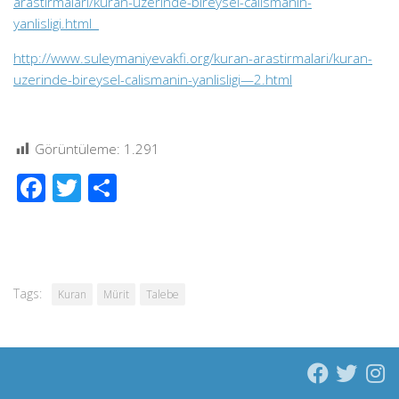
arastirmalari/kuran-uzerinde-bireysel-calismanin-
yanlisligi.html
http://www.suleymaniyevakfi.org/kuran-arastirmalari/kuran-
uzerinde-bireysel-calismanin-yanlisligi—2.html
Görüntüleme:
1.291
Facebook
Twitter
Share
Tags:
Kuran
Mürit
Talebe