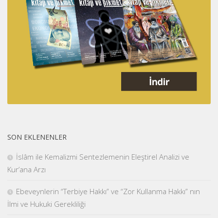
SON EKLENENLER
İslâm ile Kemalizmi Sentezlemenin Eleştirel Analizi ve
Kur’ana Arzı
Ebeveynlerin “Terbiye Hakkı” ve “Zor Kullanma Hakkı” nın
İlmi ve Hukuki Gerekliliği