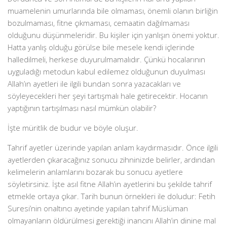
muamelenin umurlarında bile olmaması, önemli olanın birliğin
bozulmaması, fitne çıkmaması, cemaatin dağılmaması
olduğunu düşünmeleridir. Bu kişiler için yanlışın önemi yoktur.
Hatta yanlış olduğu görülse bile mesele kendi içlerinde
halledilmeli, herkese duyurulmamalıdır. Çünkü hocalarının
uyguladığı metodun kabul edilemez olduğunun duyulması
Allah’ın ayetleri ile ilgili bundan sonra yazacakları ve
söyleyecekleri her şeyi tartışmalı hale getirecektir. Hocanın
yaptığının tartışılması nasıl mümkün olabilir?
İşte müritlik de budur ve böyle oluşur.
Tahrif ayetler üzerinde yapılan anlam kaydırmasıdır. Önce ilgili
ayetlerden çıkaracağınız sonucu zihninizde belirler, ardından
kelimelerin anlamlarını bozarak bu sonucu ayetlere
söyletirsiniz. İşte asıl fitne Allah’ın ayetlerini bu şekilde tahrif
etmekle ortaya çıkar. Tarih bunun örnekleri ile doludur: Fetih
Suresi’nin onaltıncı ayetinde yapılan tahrif Müslüman
olmayanların öldürülmesi gerektiği inancını Allah’ın dinine mal