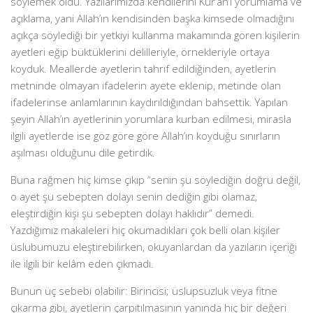
söylemek oldu. Yazılarımızda kendilerini Kur’an’ı yorumlama ve
açıklama, yani Allah’ın kendisinden başka kimsede olmadığını
açıkça söylediği bir yetkiyi kullanma makamında gören kişilerin
ayetleri eğip büktüklerini delilleriyle, örnekleriyle ortaya
koyduk. Meallerde ayetlerin tahrif edildiğinden, ayetlerin
metninde olmayan ifadelerin ayete eklenip, metinde olan
ifadelerinse anlamlarının kaydırıldığından bahsettik. Yapılan
şeyin Allah’ın ayetlerinin yorumlara kurban edilmesi, mirasla
ilgili ayetlerde ise göz göre göre Allah’ın koyduğu sınırların
aşılması olduğunu dile getirdik.
Buna rağmen hiç kimse çıkıp “senin şu söylediğin doğru değil,
o ayet şu sebepten dolayı senin dediğin gibi olamaz,
eleştirdiğin kişi şu sebepten dolayı haklıdır” demedi.
Yazdığımız makaleleri hiç okumadıkları çok belli olan kişiler
üslubumuzu eleştirebilirken, okuyanlardan da yazıların içeriği
ile ilgili bir kelâm eden çıkmadı.
Bunun üç sebebi olabilir: Birincisi; üslupsuzluk veya fitne
çıkarma gibi, ayetlerin çarpıtılmasının yanında hiç bir değeri