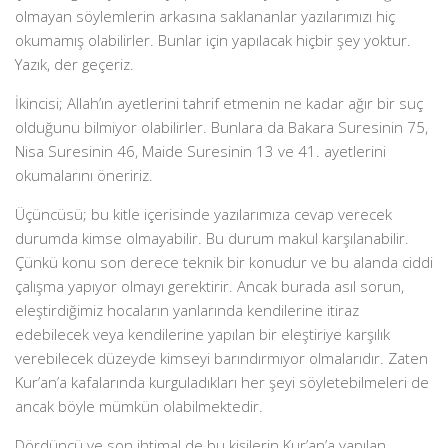
olmayan söylemlerin arkasına saklananlar yazılarımızı hiç
okumamış olabilirler. Bunlar için yapılacak hiçbir şey yoktur.
Yazık, der geçeriz.
İkincisi; Allah’ın ayetlerini tahrif etmenin ne kadar ağır bir suç
olduğunu bilmiyor olabilirler. Bunlara da Bakara Suresinin 75,
Nisa Suresinin 46, Maide Suresinin 13 ve 41. ayetlerini
okumalarını öneririz.
Üçüncüsü; bu kitle içerisinde yazılarımıza cevap verecek
durumda kimse olmayabilir. Bu durum makul karşılanabilir.
Çünkü konu son derece teknik bir konudur ve bu alanda ciddi
çalışma yapıyor olmayı gerektirir. Ancak burada asıl sorun,
eleştirdiğimiz hocaların yanlarında kendilerine itiraz
edebilecek veya kendilerine yapılan bir eleştiriye karşılık
verebilecek düzeyde kimseyi barındırmıyor olmalarıdır. Zaten
Kur’an’a kafalarında kurguladıkları her şeyi söyletebilmeleri de
ancak böyle mümkün olabilmektedir.
Dördüncü ve son ihtimal de bu kişilerin Kur’an’a yapılan