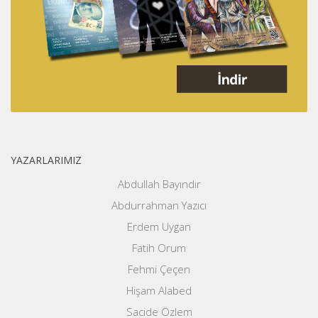
YAZARLARIMIZ
Abdullah Bayındır
Abdurrahman Yazıcı
Erdem Uygan
Fatih Orum
Fehmi Çeçen
Hişam Alabed
Sacide Özlem