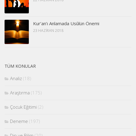
Kur’an’ı Anlamada Usûlün Önemi
23 HAZIRAN 2018
TÜM KONULAR
Analiz
(18)
Araştırma
(175)
Çocuk Eğitimi
(2)
Deneme
(197)
Din ve Bilim
(20)