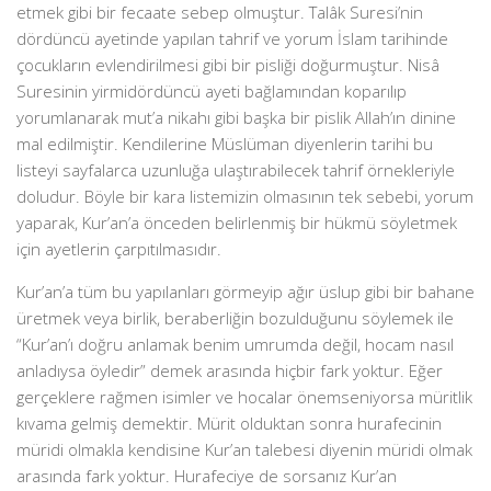
etmek gibi bir fecaate sebep olmuştur. Talâk Suresi’nin
dördüncü ayetinde yapılan tahrif ve yorum İslam tarihinde
çocukların evlendirilmesi gibi bir pisliği doğurmuştur. Nisâ
Suresinin yirmidördüncü ayeti bağlamından koparılıp
yorumlanarak mut’a nikahı gibi başka bir pislik Allah’ın dinine
mal edilmiştir. Kendilerine Müslüman diyenlerin tarihi bu
listeyi sayfalarca uzunluğa ulaştırabilecek tahrif örnekleriyle
doludur. Böyle bir kara listemizin olmasının tek sebebi, yorum
yaparak, Kur’an’a önceden belirlenmiş bir hükmü söyletmek
için ayetlerin çarpıtılmasıdır.
Kur’an’a tüm bu yapılanları görmeyip ağır üslup gibi bir bahane
üretmek veya birlik, beraberliğin bozulduğunu söylemek ile
“Kur’an’ı doğru anlamak benim umrumda değil, hocam nasıl
anladıysa öyledir” demek arasında hiçbir fark yoktur. Eğer
gerçeklere rağmen isimler ve hocalar önemseniyorsa müritlik
kıvama gelmiş demektir. Mürit olduktan sonra hurafecinin
müridi olmakla kendisine Kur’an talebesi diyenin müridi olmak
arasında fark yoktur. Hurafeciye de sorsanız Kur’an