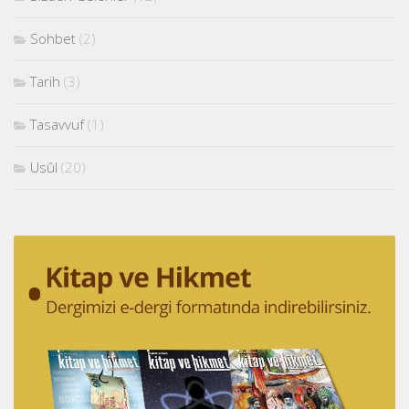
Sohbet
(2)
Tarih
(3)
Tasavvuf
(1)
Usûl
(20)