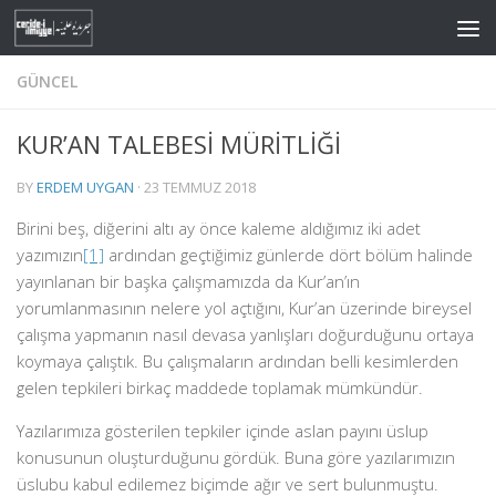
Skip to content
GÜNCEL
KUR’AN TALEBESİ MÜRİTLİĞİ
BY
ERDEM UYGAN
·
23 TEMMUZ 2018
Birini beş, diğerini altı ay önce kaleme aldığımız iki adet
yazımızın
[1]
ardından geçtiğimiz günlerde dört bölüm halinde
yayınlanan bir başka çalışmamızda da Kur’an’ın
yorumlanmasının nelere yol açtığını, Kur’an üzerinde bireysel
çalışma yapmanın nasıl devasa yanlışları doğurduğunu ortaya
koymaya çalıştık. Bu çalışmaların ardından belli kesimlerden
gelen tepkileri birkaç maddede toplamak mümkündür.
Yazılarımıza gösterilen tepkiler içinde aslan payını üslup
konusunun oluşturduğunu gördük. Buna göre yazılarımızın
üslubu kabul edilemez biçimde ağır ve sert bulunmuştu.