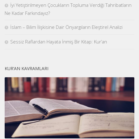
İyi Yetiştirilmeyen Çocukların Topluma Verdiği Tahribatların
Ne Kadar Farkındayız?
İslam – Bilim İlişkisine Dair Önyargıların Eleştirel Analizi
Sessiz Raflardan Hayata İnmiş Bir Kitap: Kur’an
KUR’AN KAVRAMLARI