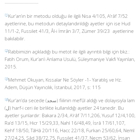
___________________________
[1]
Kur’an’ın bir metodu olduğu ile ilgili Nisa 4/105, A’râf 7/52
ayetlerine, bu metodun detaylandırıldığı ayetler için ise Hud
11/1-2, Fussilet 41/3, Âl-i İmrân 3/7, Zümer 39/23 ayetlerine
bakılabilir.
[2]
Rabbimizin açıkladığı bu metot ile ilgili ayrıntılı bilgi için bkz.:
Fatih Orum, Kur’an’ı Anlama Usulü, Süleymaniye Vakfı Yayınları,
2015.
[3]
Mehmet Okuyan, Kıssalar Ne Söyler -1- Yaratılış ve Hz.
Adem, Düşün Yayıncılık, İstanbul, 2017, s: 115
[4]
Kur’an’da secede (سجد) fiilinin mef’ûl aldığı ve dolayısıyla lam
(ل) harf-i ceri ile birlikte kullanıldığı ayetler 24 tanedir. Bu
ayetler şunlardır: Bakara 2/34, A’râf 7/11,206, Yusuf 12/4,100,
Ra’d 13/15, Hicr 15/29,33, Nahl 16/48,49, İsrâ 17/61,107,
Kehf 18/50, TâHâ 20/116, Hacc 22/18, Furkan 25/60,64, Neml
27/24,25, Sâd 38/72,75, Fussilet 41/37, Necm 53/62, İnsan