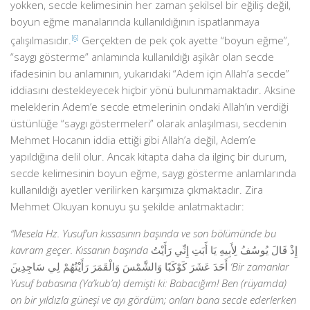
yokken, secde kelimesinin her zaman şekilsel bir eğiliş değil,
boyun eğme manalarında kullanıldığının ispatlanmaya
çalışılmasıdır.
[6]
Gerçekten de pek çok ayette “boyun eğme”,
“saygı gösterme” anlamında kullanıldığı aşikâr olan secde
ifadesinin bu anlamının, yukarıdaki “Adem için Allah’a secde”
iddiasını destekleyecek hiçbir yönü bulunmamaktadır. Aksine
meleklerin Adem’e secde etmelerinin ondaki Allah’ın verdiği
üstünlüğe “saygı göstermeleri” olarak anlaşılması, secdenin
Mehmet Hocanın iddia ettiği gibi Allah’a değil, Adem’e
yapıldığına delil olur. Ancak kitapta daha da ilginç bir durum,
secde kelimesinin boyun eğme, saygı gösterme anlamlarında
kullanıldığı ayetler verilirken karşımıza çıkmaktadır. Zira
Mehmet Okuyan konuyu şu şekilde anlatmaktadır:
“Mesela Hz. Yusuf’un kıssasının başında ve son bölümünde bu
kavram geçer. Kıssanın başında
إِذْ قَالَ يُوسُفُ لِأَبِيهِ يَا أَبَتِ إِنِّي رَأَيْتُ
أَحَدَ عَشَرَ كَوْكَبًا وَالشَّمْسَ وَالْقَمَرَ رَأَيْتُهُمْ لِي سَاجِدِين
Yusuf babasına (Ya’kub’a) demişti ki: Babacığım! Ben (rüyamda)
on bir yıldızla güneşi ve ayı gördüm; onları bana secde ederlerken