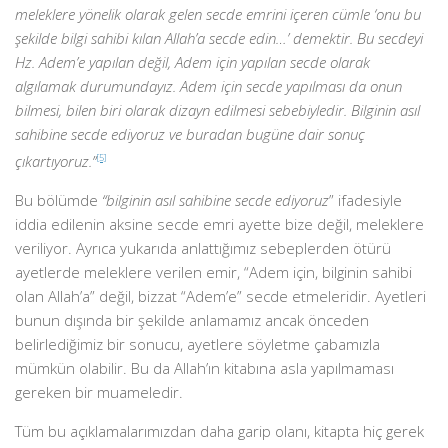
meleklere yönelik olarak gelen secde emrini içeren cümle ‘onu bu
şekilde bilgi sahibi kılan Allah’a secde edin…’ demektir. Bu secdeyi
Hz. Adem’e yapılan değil, Adem için yapılan secde olarak
algılamak durumundayız. Adem için secde yapılması da onun
bilmesi, bilen biri olarak dizayn edilmesi sebebiyledir. Bilginin asıl
sahibine secde ediyoruz ve buradan bugüne dair sonuç
çıkartıyoruz.”
[5]
Bu bölümde
“bilginin asıl sahibine secde ediyoruz
” ifadesiyle
iddia edilenin aksine secde emri ayette bize değil, meleklere
veriliyor. Ayrıca yukarıda anlattığımız sebeplerden ötürü
ayetlerde meleklere verilen emir, “Adem için, bilginin sahibi
olan Allah’a” değil, bizzat “Adem’e” secde etmeleridir. Ayetleri
bunun dışında bir şekilde anlamamız ancak önceden
belirlediğimiz bir sonucu, ayetlere söyletme çabamızla
mümkün olabilir. Bu da Allah’ın kitabına asla yapılmaması
gereken bir muameledir.
Tüm bu açıklamalarımızdan daha garip olanı, kitapta hiç gerek