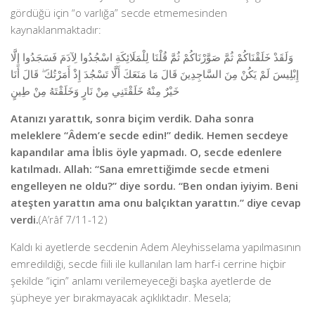
gördüğü için “o varlığa” secde etmemesinden
kaynaklanmaktadır:
وَلَقَدْ خَلَقْنَاكُمْ ثُمَّ صَوَّرْنَاكُمْ ثُمَّ قُلْنَا لِلْمَلَائِكَةِ اسْجُدُوا لِآدَمَ فَسَجَدُوا إِلَّا
إِبْلِيسَ لَمْ يَكُنْ مِنَ السَّاجِدِينَ قَالَ مَا مَنَعَكَ أَلَّا تَسْجُدَ إِذْ أَمَرْتُكَ ۖ قَالَ أَنَا
خَيْرٌ مِنْهُ خَلَقْتَنِي مِنْ نَارٍ وَخَلَقْتَهُ مِنْ طِينٍ
Atanızı yarattık, sonra biçim verdik. Daha sonra
meleklere “Âdem’e secde edin!” dedik. Hemen secdeye
kapandılar ama İblis öyle yapmadı. O, secde edenlere
katılmadı. Allah: “Sana emrettiğimde secde etmeni
engelleyen ne oldu?” diye sordu. “Ben ondan iyiyim. Beni
ateşten yarattın ama onu balçıktan yarattın.” diye cevap
verdi.
(A’râf 7/11-12)
Kaldı ki ayetlerde secdenin Adem Aleyhisselama yapılmasının
emredildiği, secde fiili ile kullanılan lam harf-i cerrine hiçbir
şekilde “için” anlamı verilemeyeceği başka ayetlerde de
şüpheye yer bırakmayacak açıklıktadır. Mesela;