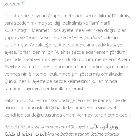
gördüm’”
[7]
Dikkat edilirse ayetin Arapça metninde secde fiili mef’ûl almış,
yani secdenin kime yapıldığı belirtilmiş ve “lam” harfi
kullanılmıştır. Mehmet Hoca ayete meal verirken doğru olanı
yapmış ve
“onları bana secde ederlerken gördüm”
ifadesini
kullanmıştır. Ancak eğer yukarıdaki iddiasına sadık kalsaydı
ayete, “onları benim için (Allah’a) secde ederlerken gördüm”
şeklinde meal vermesi gerekirdi. Bu durum, meleklerin Adem
Aleyhisselama secdesi konusunda “lam” harfine “için” manası
vermesinin bir temeli bulunmadığını göstermiş olmaktadır.
Çünkü her iki ayette de secde kelimesinin kullanımında
tamamen aynı gramer kuralları işlemiştir.
Fakat Yusuf Suresi’nin sonunda geçen secde ifadesinde de
aynı dil kuralları işletildiği halde Mehmet Hoca yine ayete
kendi iddiası doğrultusunda anlam vermeyi tercih etmektedir:
“Mesela Yusuf kıssasının sonunda 100. ayette
وَرَفَعَ أَبَوَيْهِ عَلَى
الْعَرْشِ وَخَرُّوا لَهُ سُجَّدًا
‘Ana ve babasını tahtın üstüne çıkartıp