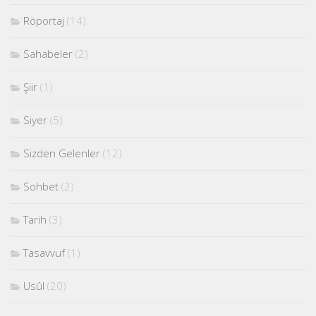
Röportaj
(14)
Sahabeler
(2)
Şiir
(1)
Siyer
(5)
Sizden Gelenler
(12)
Sohbet
(2)
Tarih
(3)
Tasavvuf
(1)
Usûl
(20)