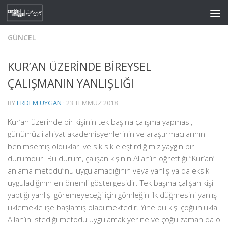
Skip to content
GÜNCEL
KUR’AN ÜZERİNDE BİREYSEL
ÇALIŞMANIN YANLIŞLIĞI
BY
ERDEM UYGAN
·
23 TEMMUZ 2018
Kur’an üzerinde bir kişinin tek başına çalışma yapması,
günümüz ilahiyat akademisyenlerinin ve araştırmacılarının
benimsemiş oldukları ve sık sık eleştirdiğimiz yaygın bir
durumdur. Bu durum, çalışan kişinin Allah’ın öğrettiği “Kur’an’ı
anlama metodu”nu uygulamadığının veya yanlış ya da eksik
uyguladığının en önemli göstergesidir. Tek başına çalışan kişi
yaptığı yanlışı göremeyeceği için gömleğin ilk düğmesini yanlış
iliklemekle işe başlamış olabilmektedir. Yine bu kişi çoğunlukla
Allah’ın istediği metodu uygulamak yerine ve çoğu zaman da o