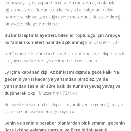
amacıyla çalışma yapan herkese bu metodu ayrıntılarıyla
öğretmektedir. Bununla da kalmayıp bu çalışmanın ekip
halinde yapılması gerektiğini yine metodunu detaylandırdığı
bir ayette dile getirmektedir:
Bu bir kitaptır ki ayetleri, bilenler topluluğu için Arapça
kur’ânlar (kümeler) halinde açıklanmıştır.
(Fussilet 41/3)
Nebîmizin de Kur’an’dan hikmeti çıkarabilmek için ekip halinde
çalıştığını ayetlerden görebilmemiz mümkündür:
Ey içine kapanan kişi! Az bir kısmı dışında gece kalk! Ya
gecenin yarısı kadar ya yarısından biraz az, ya da
yarısından fazla bir süre kalk da Kur’ân’ı yavaş yavaş ve
düşünerek oku!
(Müzzemmil 73/1-4)
Bu ayetlerdeki emri bir ekiple çalışarak yerine getirdiğini aynı
surenin son ayetinden öğreniyoruz:
Senin ve seninle beraber olanlardan bir kısmının, gecenin
üçte ikisine yakınını, yarısını ve üçte birini uyanık