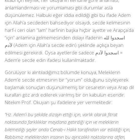
kitabı için keyfîlik, her okuyanın kendine göre anlaması,
anlamlandırması ve yorumlaması gibi durumlar asla
düşünülemez. Halbuki eğer iddia edildiği gibi bu ifade Adem
için Allah’a secdeden bahsediyor olsaydı, secde kelimesinin
harf-i ceri olan “lam” harfinin başka hiçbir ayette ve Arapça’da
“için” anlamına gelmemesinden dolayı ifadenin اسجدوا لله
لآدم (Adem için Allah’a secde edin) şeklinde açıkça beyan
edilmesi gerekirdi. Oysa ayetlerde sadece اسجدوا لآدم =
Adem’e secde edin ifadesi kullanılmaktadır.
Görülüyor ki alıntıladığımız bölümde konuya, Meleklerin
Adem’e secde etmesinin bir “yorum” olduğunu söyleyerek
başlamak sonuçları düşünülmemiş bir cesaretin veya Arap dil
kuralları göz ardı edilerek varılmış bir ön kabulün eseridir.
Nitekim Prof. Okuyan şu ifadelere yer vermektedir:
“Hz. Adem’i bu şekilde dizayn ettiği için, varlık olarak fıtrat
noktasında farklılıklar meydana getirdiği için ve meleklerin
bilemediği şeyler onda Cenab-ı Hakk tarafından var edildiği için,
Rabbimiz meleklerden insanın bu ayrıcalıklı noktalarına atfen,