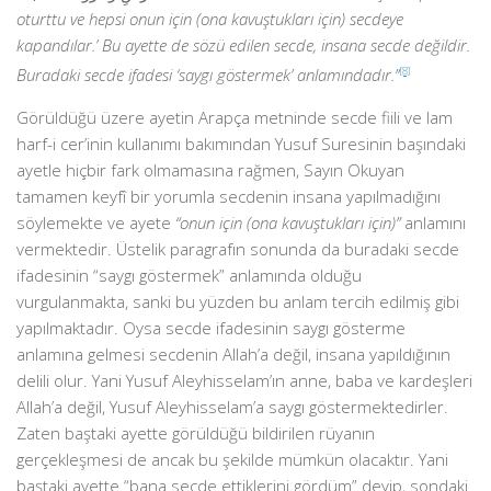
oturttu ve hepsi onun için (ona kavuştukları için) secdeye
kapandılar.’ Bu ayette de sözü edilen secde, insana secde değildir.
Buradaki secde ifadesi ‘saygı göstermek’ anlamındadır.”
[8]
Görüldüğü üzere ayetin Arapça metninde secde fiili ve lam
harf-i cer’inin kullanımı bakımından Yusuf Suresinin başındaki
ayetle hiçbir fark olmamasına rağmen, Sayın Okuyan
tamamen keyfî bir yorumla secdenin insana yapılmadığını
söylemekte ve ayete
“onun için (ona kavuştukları için)”
anlamını
vermektedir. Üstelik paragrafın sonunda da buradaki secde
ifadesinin “saygı göstermek” anlamında olduğu
vurgulanmakta, sanki bu yüzden bu anlam tercih edilmiş gibi
yapılmaktadır. Oysa secde ifadesinin saygı gösterme
anlamına gelmesi secdenin Allah’a değil, insana yapıldığının
delili olur. Yani Yusuf Aleyhisselam’ın anne, baba ve kardeşleri
Allah’a değil, Yusuf Aleyhisselam’a saygı göstermektedirler.
Zaten baştaki ayette görüldüğü bildirilen rüyanın
gerçekleşmesi de ancak bu şekilde mümkün olacaktır. Yani
baştaki ayette “bana secde ettiklerini gördüm” deyip, sondaki