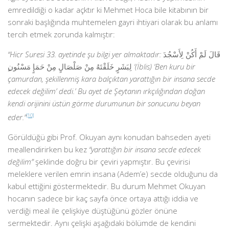
emredildiği o kadar açktır ki Mehmet Hoca bile kitabının bir
sonraki başlığında muhtemelen gayri ihtiyari olarak bu anlamı
tercih etmek zorunda kalmıştır:
“Hicr Suresi 33. ayetinde şu bilgi yer almaktadır:
قَالَ لَمْ أَكُنْ لِأَسْجُدَ
لِبَشَرٍ خَلَقْتَهُ مِنْ صَلْصَالٍ مِنْ حَمَإٍ مَسْنُون
çamurdan, şekillenmiş kara balçıktan yarattığın bir insana secde
edecek değilim’ dedi.’ Bu ayet de Şeytanın ırkçılığından doğan
kendi orijinini üstün görme durumunun bir sonucunu beyan
eder.”
[10]
Görüldüğü gibi Prof. Okuyan aynı konudan bahseden ayeti
meallendirirken bu kez
“yarattığın bir insana secde edecek
değilim”
şeklinde doğru bir çeviri yapmıştır. Bu çevirisi
meleklere verilen emrin insana (Adem’e) secde olduğunu da
kabul ettiğini göstermektedir. Bu durum Mehmet Okuyan
hocanın sadece bir kaç sayfa önce ortaya attığı iddia ve
verdiği meal ile çelişkiye düştüğünü gözler önüne
sermektedir. Aynı çelişki aşağıdaki bölümde de kendini