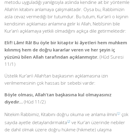
metodu uyguladığı yanılgısıyla aslında kendine ait bir yöntemle
Allah’ın kitabını anlamaya çalışmaktadır. Oysa bu, Rabbimizin
asla cevaz vermediği bir tutumdur. Bu tutum, Kur’an’ı o kişinin
kendisinin açıklaması anlamına gelir ki Allah, Nebîsinin bile
Kur’an’ı açıklamaya yetkili olmadığını açıkça dile getirmektedir:
Elif! Lâm! Râ! Bu öyle bir kitaptır ki âyetleri hem muhkem
kılınmış hem de doğru kararlar veren ve her şeyin iç
yüzünü bilen Allah tarafından açıklanmıştır.
(Hûd Suresi
11/1)
Üstelik Kur’an’ı Allah’tan başkasının açıklamasına izin
verilmemesinin çok hassas bir sebebi vardır:
Böyle olması, Allah’tan başkasına kul olmayasınız
diyedir…
(Hûd 11/2)
Nitekim Rabbimiz, Kitabını doğru okuma ve anlama ilmini
[1]
çok
sayıda ayetle detaylandırmakta
[2]
ve Kur’an üzerinde nebiler
de dahil olmak üzere doğru hükme (hikmete) ulaşma