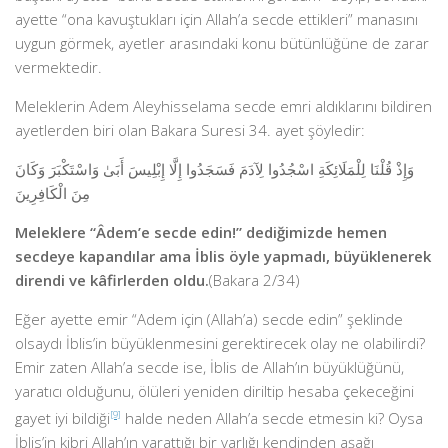
ayette “ona kavuştukları için Allah’a secde ettikleri” manasını
uygun görmek, ayetler arasındaki konu bütünlüğüne de zarar
vermektedir.
Meleklerin Adem Aleyhisselama secde emri aldıklarını bildiren
ayetlerden biri olan Bakara Suresi 34. ayet şöyledir:
وَإِذْ قُلْنَا لِلْمَلَائِكَةِ اسْجُدُوا لِآدَمَ فَسَجَدُوا إِلَّا إِبْلِيسَ أَبَىٰ وَاسْتَكْبَرَ وَكَانَ
مِنَ الْكَافِرِينَ
Meleklere “Âdem’e secde edin!” dediğimizde hemen
secdeye kapandılar ama İblis öyle yapmadı, büyüklenerek
direndi ve kâfirlerden oldu.
(Bakara 2/34)
Eğer ayette emir “Adem için (Allah’a) secde edin” şeklinde
olsaydı İblis’in büyüklenmesini gerektirecek olay ne olabilirdi?
Emir zaten Allah’a secde ise, İblis de Allah’ın büyüklüğünü,
yaratıcı olduğunu, ölüleri yeniden diriltip hesaba çekeceğini
gayet iyi bildiği
[9]
halde neden Allah’a secde etmesin ki? Oysa
İblis’in kibri Allah’ın yarattığı bir varlığı kendinden aşağı