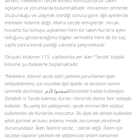
alırken, meleklerin secde etmesi konusunda bir takım
açıklama ve yorumlarda bulunmaktadır. Hocamızın zihninde
oluşturduğu ve ulaşmak istediği sonuca göre, ilgili ayetlerde
melekler Adem’e değil, Allah’a secde etmişlerdir. Ancak
hocamız bu konuyu açıklarken hem bir takım Kur’an’a aykırı
olduğunu göstereceğimiz bilgiler vermekte hem de bir kaç
sayfa sonra kendi yazdığı satırlarla çelişmektedir.
Okuyan, kitabının 115. sayfasında yer alan “Secde” başlıklı
bölüme şu ifadelerle başlamaktadır:
“‘Meleklere, Adem’e secde edin’ şeklinde yorumlanan âyeti
anlayabilmemiz için öncelikle ilgili âyetler ve secdenin tanımı
üzerinde durmalıyız.
اسجدوا لآدم
ibaresinde li edatı kullanılıyor.
Denebilir ki ‘Secde kelimesi, Kur’an-ı Kerim’de daima ‘lam’ edatıyla
kullanılır.’ Bu yanlış bir yaklaşımdır; secde emrinin lâm edatsız
kullanımları da Kur’an’da mevcuttur. Bu âyeti ele alırken kullanılan
edatı görmek ve bunu anlama, meale, tercümeye yansıtmak
durumundayız. Âyeti ‘Adem’e secde…’ olarak değil, ‘Âdem için
secdeye kapanın’ şeklinde ele aldığımızda anlam tamamen