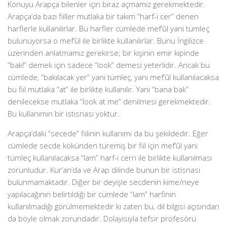
Konuyu Arapça bilenler için biraz açmamız gerekmektedir.
Arapça’da bazı fiiller mutlaka bir takım “harf-i cer” denen
harflerle kullanılırlar. Bu harfler cümlede mef’ûl yani tümleç
bulunuyorsa o mef’ûl ile birlikte kullanılırlar. Bunu İngilizce
üzerinden anlatmamız gerekirse; bir kişinin emir kipinde
“bak!” demek için sadece “look” demesi yeterlidir. Ancak bu
cümlede, “bakılacak yer” yani tümleç, yani mef’ûl kullanılacaksa
bu fiil mutlaka “at” ile birlikte kullanılır. Yani “bana bak”
denilecekse mutlaka “look at me” denilmesi gerekmektedir.
Bu kullanımın bir istisnası yoktur.
Arapça’daki “secede” fiilinin kullanımı da bu şekildedir. Eğer
cümlede secde kökünden türemiş bir fiil için mef’ûl yani
tümleç kullanılacaksa “lam” harf-i cerri ile birlikte kullanılması
zorunludur. Kur’an’da ve Arap dilinde bunun bir istisnası
bulunmamaktadır. Diğer bir deyişle secdenin kime/neye
yapılacağının belirtildiği bir cümlede “lam” harfinin
kullanılmadığı görülmemektedir ki zaten bu, dil bilgisi açısından
da böyle olmak zorundadır. Dolayısıyla tefsir profesörü