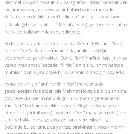
Mehmet Okuyan hocanın bu paragraftaki iddiası kendisinden
hiç ummayacağımız devasa bir hatayı barındırmaktadır.
Kur’an’da secde fiilinin mef’ûl alıp da “lam” harfi almaksızın
kullanıldığı bir yer yoktur.
[4]
Mef’ûl almadığı yerlerde ise zaten
harf-i cer kullanımından söz edilemez.
Bu büyük hatayı fark ettikten sonra Mehmet Hocanın “lam”
harfine “için” anlamı vermesinin dayanaksız kaldığını
söylememize gerek yoktur. Çünkü “lam” harfine “için” manası
verebilmek ancak “secede” fiilinin “lam”sız kullanımı halinde
mümkün olur. Oysa böyle bir kullanımın olmadığını söyledik.
Ayrıca bir an için “lam” harfinin “için” manasına da
gelebileceğini farz etsek bile Mehmet Hocaya bizi bu anlama
götürecek karinenin ne olduğunu sormamız gerekecektir.
Yani “lam” harfinin meleklerin Adem Aleyhisselama secde
etmesi ile ilgili kullanıldığı ayetlerde “için” manasına geldiğine
kim, ne hakla, hangi gerekçeyle karar verebiliyor? İlgili
bölümde bu sorumuz da yanıtsız bırakılmıştır. Ancak Allah’ın