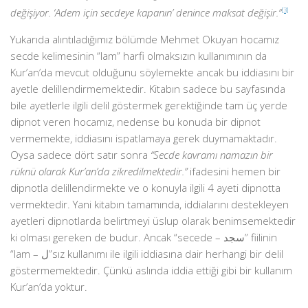
değişiyor. ‘Adem için secdeye kapanın’ denince maksat değişir.”
[3]
Yukarıda alıntıladığımız bölümde Mehmet Okuyan hocamız
secde kelimesinin “lam” harfi olmaksızın kullanımının da
Kur’an’da mevcut olduğunu söylemekte ancak bu iddiasını bir
ayetle delillendirmemektedir. Kitabın sadece bu sayfasında
bile ayetlerle ilgili delil göstermek gerektiğinde tam üç yerde
dipnot veren hocamız, nedense bu konuda bir dipnot
vermemekte, iddiasını ispatlamaya gerek duymamaktadır.
Oysa sadece dört satır sonra
“Secde kavramı namazın bir
rüknü olarak Kur’an’da zikredilmektedir.”
ifadesini hemen bir
dipnotla delillendirmekte ve o konuyla ilgili 4 ayeti dipnotta
vermektedir. Yani kitabın tamamında, iddialarını destekleyen
ayetleri dipnotlarda belirtmeyi üslup olarak benimsemektedir
ki olması gereken de budur. Ancak “secede – سجد” fiilinin
“lam – ل”sız kullanımı ile ilgili iddiasına dair herhangi bir delil
göstermemektedir. Çünkü aslında iddia ettiği gibi bir kullanım
Kur’an’da yoktur.