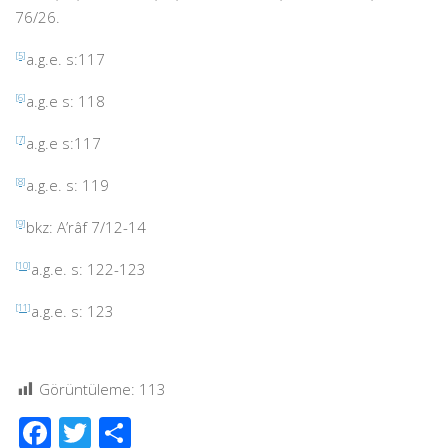
76/26.
[5]
a.g.e. s:117
[6]
a.g.e s: 118
[7]
a.g.e s:117
[8]
a.g.e. s: 119
[9]
bkz: A’râf 7/12-14
[10]
a.g.e. s: 122-123
[11]
a.g.e. s: 123
Görüntüleme:
113
Facebook
Twitter
Share