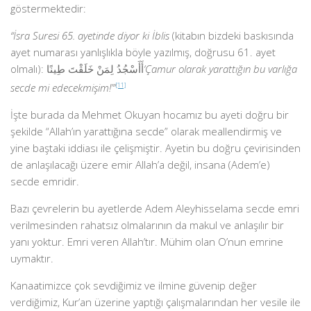
göstermektedir:
“İsra Suresi 65. ayetinde diyor ki İblis
(kitabın bizdeki baskısında
ayet numarası yanlışlıkla böyle yazılmış, doğrusu 61. ayet
olmalı): أَأَسْجُدُ لِمَنْ خَلَقْتَ طِينًا
‘Çamur olarak yarattığın bu varlığa
secde mi edecekmişim!’”
[11]
İşte burada da Mehmet Okuyan hocamız bu ayeti doğru bir
şekilde “Allah’ın yarattığına secde” olarak meallendirmiş ve
yine baştaki iddiası ile çelişmiştir. Ayetin bu doğru çevirisinden
de anlaşılacağı üzere emir Allah’a değil, insana (Adem’e)
secde emridir.
Bazı çevrelerin bu ayetlerde Adem Aleyhisselama secde emri
verilmesinden rahatsız olmalarının da makul ve anlaşılır bir
yanı yoktur. Emri veren Allah’tır. Mühim olan O’nun emrine
uymaktır.
Kanaatimizce çok sevdiğimiz ve ilmine güvenip değer
verdiğimiz, Kur’an üzerine yaptığı çalışmalarından her vesile ile