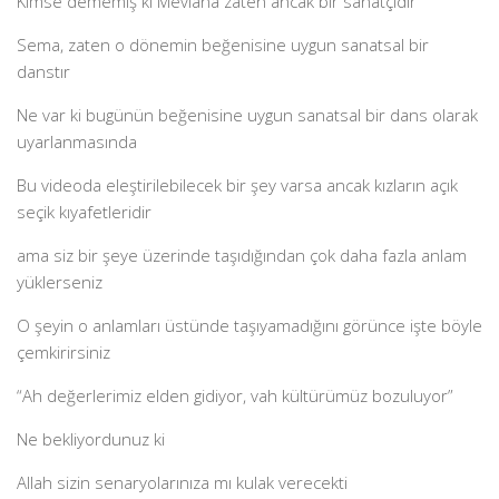
Kimse dememiş ki Mevlana zaten ancak bir sanatçıdır
Sema, zaten o dönemin beğenisine uygun sanatsal bir
danstır
Ne var ki bugünün beğenisine uygun sanatsal bir dans olarak
uyarlanmasında
Bu videoda eleştirilebilecek bir şey varsa ancak kızların açık
seçik kıyafetleridir
ama siz bir şeye üzerinde taşıdığından çok daha fazla anlam
yüklerseniz
O şeyin o anlamları üstünde taşıyamadığını görünce işte böyle
çemkirirsiniz
“Ah değerlerimiz elden gidiyor, vah kültürümüz bozuluyor”
Ne bekliyordunuz ki
Allah sizin senaryolarınıza mı kulak verecekti