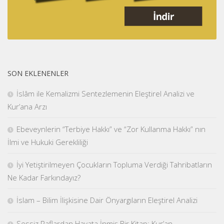
SON EKLENENLER
İslâm ile Kemalizmi Sentezlemenin Eleştirel Analizi ve
Kur’ana Arzı
Ebeveynlerin “Terbiye Hakkı” ve “Zor Kullanma Hakkı” nın
İlmi ve Hukuki Gerekliliği
İyi Yetiştirilmeyen Çocukların Topluma Verdiği Tahribatların
Ne Kadar Farkındayız?
İslam – Bilim İlişkisine Dair Önyargıların Eleştirel Analizi
Sessiz Raflardan Hayata İnmiş Bir Kitap: Kur’an