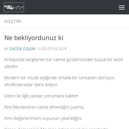
Skip to content
ELEŞTIRI
Ne bekliyordunuz ki
BY
SACIDE ÖZLEM
·
9 AĞUSTOS 2019
Antalya’da sergilenen bir sahne gösterisinden küçük bir kesit
izledim
Modern bir müzik eşliğinde ortada bir semazen dönüyor,
etrafında kızlar dans ediyor
Video ile ilgili yapılan yorumlara baktım
Kimi Mevlana’nın sema etmediğini yazmış
Kimi değerlerimizin suyunun çıkarıldığını