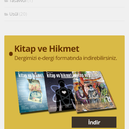
Tasavvuf
(1)
Usûl
(20)