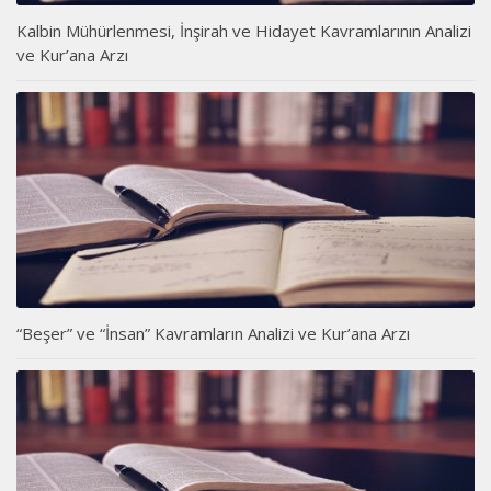
Kalbin Mühürlenmesi, İnşirah ve Hidayet Kavramlarının Analizi
ve Kur’ana Arzı
“Beşer” ve “İnsan” Kavramların Analizi ve Kur’ana Arzı