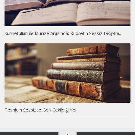
Sünnetullah ile Mucize Arasında: Kudretin Sessiz Disiplini..
Tevhidin Sessizce Geri Çekildiği Yer