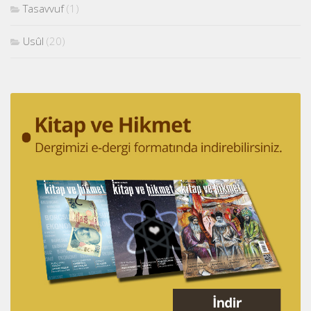
Tasavvuf
(1)
Usûl
(20)