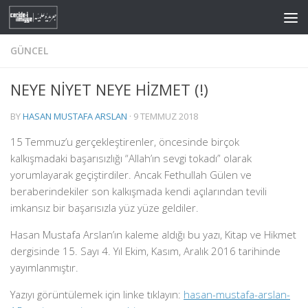
Skip to content
GÜNCEL
NEYE NİYET NEYE HİZMET (!)
BY
HASAN MUSTAFA ARSLAN
·
9 TEMMUZ 2018
15 Temmuz’u gerçekleştirenler, öncesinde birçok
kalkışmadaki başarısızlığı “Allah’ın sevgi tokadı” olarak
yorumlayarak geçiştirdiler. Ancak Fethullah Gülen ve
beraberindekiler son kalkışmada kendi açılarından tevili
imkansız bir başarısızla yüz yüze geldiler.
Hasan Mustafa Arslan’ın kaleme aldığı bu yazı, Kitap ve Hikmet
dergisinde 15. Sayı 4. Yıl Ekim, Kasım, Aralık 2016 tarihinde
yayımlanmıştır.
Yazıyı görüntülemek için linke tıklayın:
hasan-mustafa-arslan-