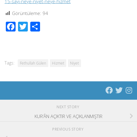
15-sayi-neye-niyet-neye-hizmet
Görüntüleme:
94
Facebook
Twitter
Share
Tags:
Fethullah Gülen
Hizmet
Niyet
NEXT STORY
KUR’ÂN AÇIKTIR VE AÇIKLANMIŞTIR
PREVIOUS STORY