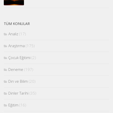
TÜM KONULAR
Analiz
(17)
Araştırma
(175)
Çocuk Eğitimi
(2)
Deneme
(197)
Din ve Bilim
(20)
Dinler Tarihi
(35)
Eğitim
(16)