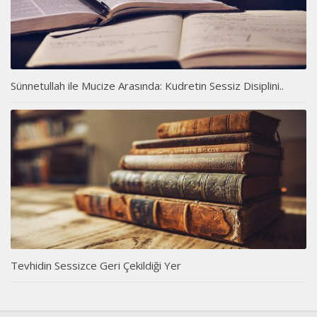
Sünnetullah ile Mucize Arasında: Kudretin Sessiz Disiplini..
Tevhidin Sessizce Geri Çekildiği Yer