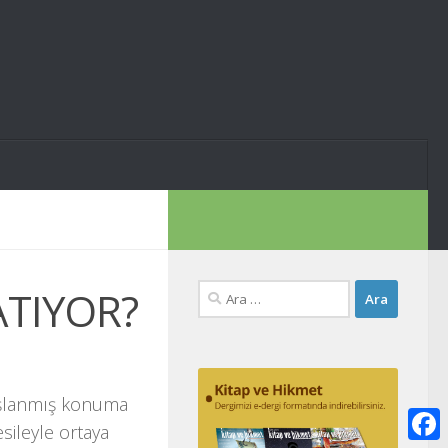
Arama:
ATIYOR?
ışlanmış konuma
sileyle ortaya