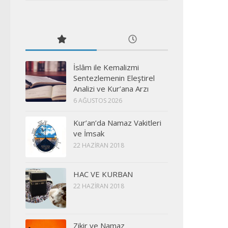
İslâm ile Kemalizmi
Sentezlemenin Eleştirel
Analizi ve Kur’ana Arzı
6 AĞUSTOS 2026
Kur’an’da Namaz Vakitleri
ve İmsak
22 HAZIRAN 2018
HAC VE KURBAN
22 HAZIRAN 2018
Zikir ve Namaz