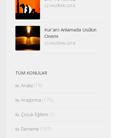
22 HAZIRAN 2018
Kur’an’ı Anlamada Usûlün
Önemi
23 HAZIRAN 2018
TÜM KONULAR
Analiz
(18)
Araştırma
(175)
Çocuk Eğitimi
(2)
Deneme
(197)