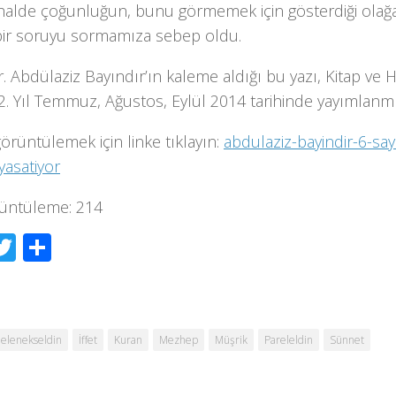
ı halde çoğunluğun, bunu görmemek için gösterdiği olağ
bir soruyu sormamıza sebep oldu.
r. Abdülaziz Bayındır’ın kaleme aldığı bu yazı, Kitap ve 
 2. Yıl Temmuz, Ağustos, Eylül 2014 tarihinde yayımlanmı
görüntülemek için linke tıklayın:
abdulaziz-bayindir-6-sayi
yasatiyor
üntüleme:
214
acebook
Twitter
Share
elenekseldin
İffet
Kuran
Mezhep
Müşrik
Pareleldin
Sünnet