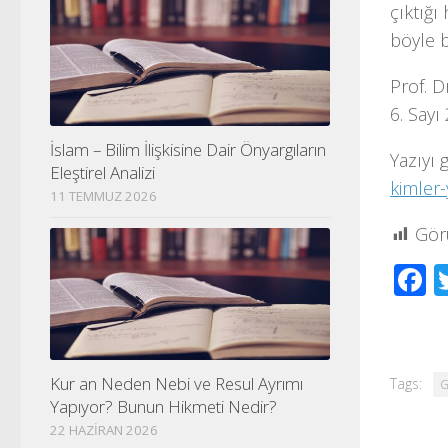
çıktığ
böyle 
Prof. D
6. Sayı
İslam – Bilim İlişkisine Dair Önyargıların
Yazıyı 
Eleştirel Analizi
kimler-
11 TEMMUZ 2026
Gör
F
Kur an Neden Nebi ve Resul Ayrımı
Tags:
G
Yapıyor? Bunun Hikmeti Nedir?
22 HAZIRAN 2026