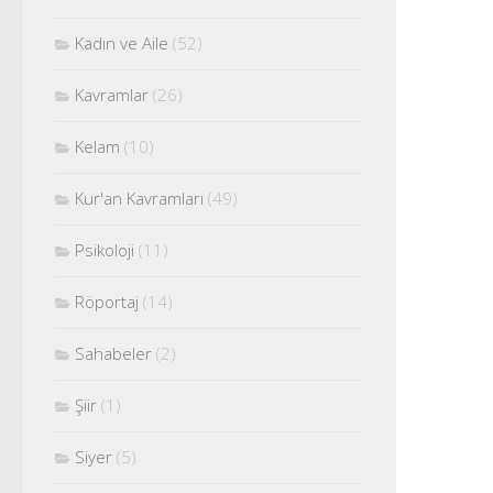
Kadın ve Aile
(52)
Kavramlar
(26)
Kelam
(10)
Kur'an Kavramları
(49)
Psikoloji
(11)
Röportaj
(14)
Sahabeler
(2)
Şiir
(1)
Siyer
(5)