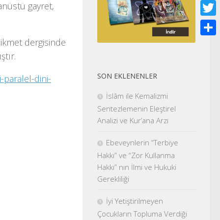
Face
anüstü gayret,
Twitt
Hikmet dergisinde
Shar
ştır.
SON EKLENENLER
-paralel-dini-
İslâm ile Kemalizmi
Sentezlemenin Eleştirel
Analizi ve Kur’ana Arzı
Ebeveynlerin “Terbiye
Hakkı” ve “Zor Kullanma
Hakkı” nın İlmi ve Hukuki
Gerekliliği
İyi Yetiştirilmeyen
Çocukların Topluma Verdiği