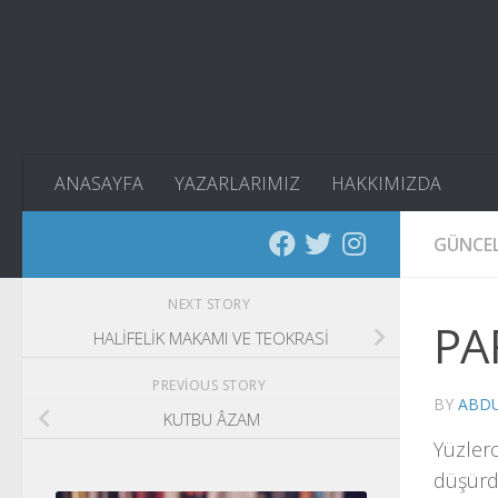
Skip to content
ANASAYFA
YAZARLARIMIZ
HAKKIMIZDA
GÜNCE
NEXT STORY
PA
HALİFELİK MAKAMI VE TEOKRASİ
PREVIOUS STORY
BY
ABDU
KUTBU ÂZAM
Yüzler
düşürdü