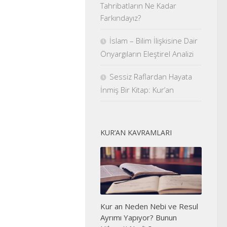
Tahribatların Ne Kadar
Farkındayız?
İslam – Bilim İlişkisine Dair
Önyargıların Eleştirel Analizi
Sessiz Raflardan Hayata
İnmiş Bir Kitap: Kur’an
KUR’AN KAVRAMLARI
Kur an Neden Nebi ve Resul
Ayrımı Yapıyor? Bunun