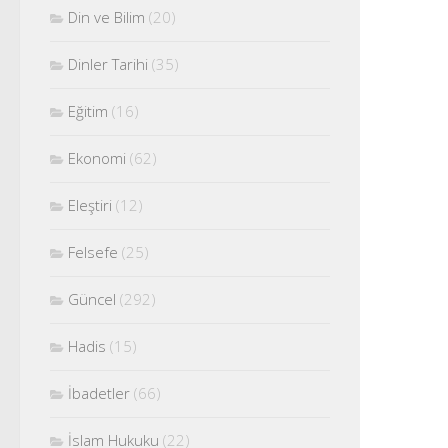
Din ve Bilim
(20)
Dinler Tarihi
(35)
Eğitim
(16)
Ekonomi
(62)
Eleştiri
(12)
Felsefe
(25)
Güncel
(292)
Hadis
(15)
İbadetler
(66)
İslam Hukuku
(22)