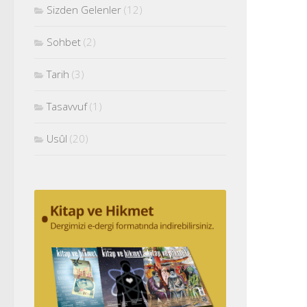
Sizden Gelenler
(12)
Sohbet
(2)
Tarih
(3)
Tasavvuf
(1)
Usûl
(20)