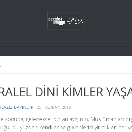
L
RALEL DİNİ KİMLER YAŞ
LAZIZ BAYINDIR
·
25 HAZIRAN 2018
ce konuda, geleneksel din anlayışının, Müslümanları d
ğü, bu yüzden kendilerine güvenlerini yitirdikleri her ve