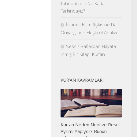
Tahribatların Ne Kadar
Farkındayız?
İslam – Bilim İlişkisine Dair
Önyargıların Eleştirel Analizi
Sessiz Raflardan Hayata
İnmiş Bir Kitap: Kur’an
KUR’AN KAVRAMLARI
Kur an Neden Nebi ve Resul
Ayrımı Yapıyor? Bunun