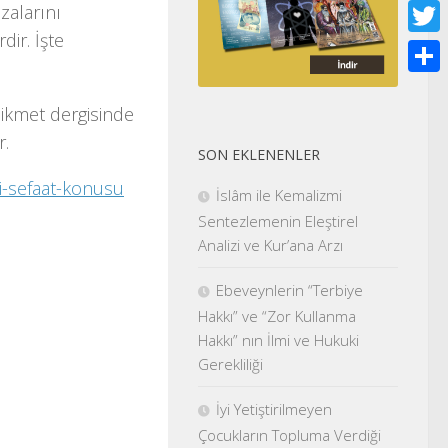
Face
alarını
rdir. İşte
Twitt
Shar
Hikmet dergisinde
r.
SON EKLENENLER
yi-sefaat-konusu
İslâm ile Kemalizmi
Sentezlemenin Eleştirel
Analizi ve Kur’ana Arzı
Ebeveynlerin “Terbiye
Hakkı” ve “Zor Kullanma
Hakkı” nın İlmi ve Hukuki
Gerekliliği
İyi Yetiştirilmeyen
Çocukların Topluma Verdiği