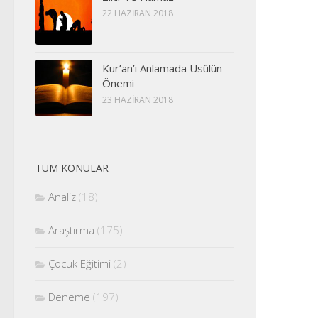
22 HAZIRAN 2018
Kur’an’ı Anlamada Usûlün
Önemi
23 HAZIRAN 2018
TÜM KONULAR
Analiz
(18)
Araştırma
(175)
Çocuk Eğitimi
(2)
Deneme
(197)