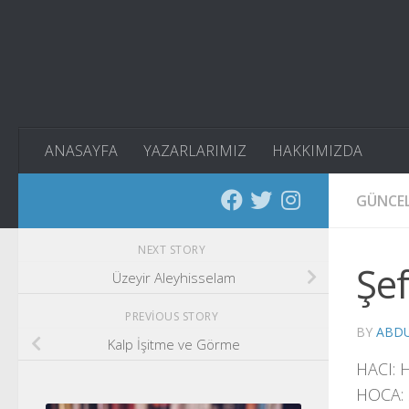
Skip to content
ANASAYFA
YAZARLARIMIZ
HAKKIMIZDA
GÜNCE
NEXT STORY
Şe
Üzeyir Aleyhisselam
PREVIOUS STORY
BY
ABDU
Kalp İşitme ve Görme
HACI:
H
HOCA: