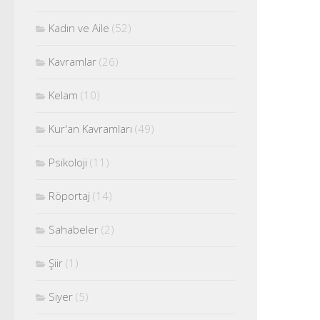
Kadın ve Aile
(52)
Kavramlar
(26)
Kelam
(10)
Kur'an Kavramları
(49)
Psikoloji
(11)
Röportaj
(14)
Sahabeler
(2)
Şiir
(1)
Siyer
(5)