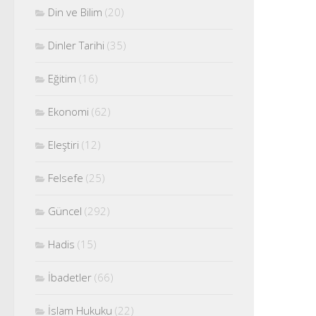
Din ve Bilim
(20)
Dinler Tarihi
(35)
Eğitim
(16)
Ekonomi
(62)
Eleştiri
(12)
Felsefe
(25)
Güncel
(292)
Hadis
(15)
İbadetler
(66)
İslam Hukuku
(22)