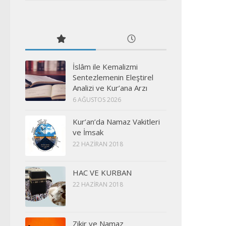
İslâm ile Kemalizmi
Sentezlemenin Eleştirel
Analizi ve Kur’ana Arzı
6 AĞUSTOS 2026
Kur’an’da Namaz Vakitleri
ve İmsak
22 HAZIRAN 2018
HAC VE KURBAN
22 HAZIRAN 2018
Zikir ve Namaz