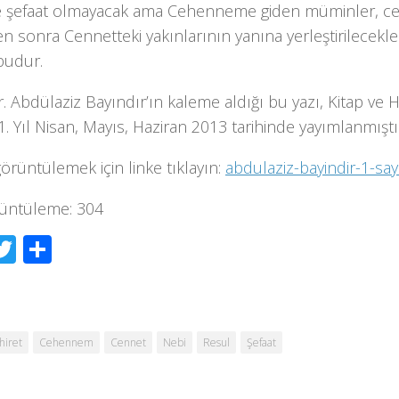
e şefaat olmayacak ama Cehenneme giden müminler, cez
ten sonra Ce
n
netteki yakınlarının yanına ye
r
leştirilecekle
budur.
r. Abdülaziz Bayındır’ın kaleme aldığı bu yazı, Kitap ve 
 1. Yıl Nisan, Mayıs, Haziran 2013 tarihinde yayımlanmıştı
görüntülemek için linke tıklayın:
abdulaziz-bayindir-1-sa
üntüleme:
304
acebook
Twitter
Share
hiret
Cehennem
Cennet
Nebi
Resul
Şefaat