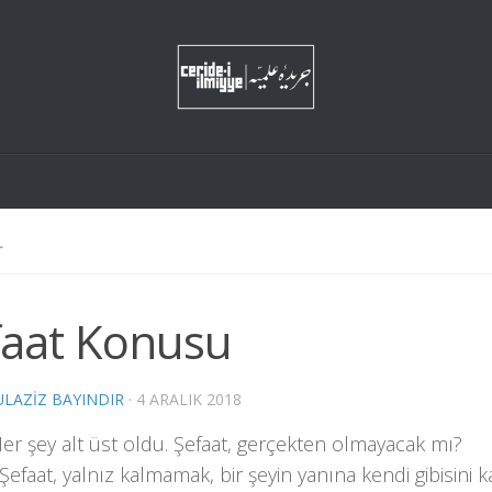
L
faat Konusu
LAZIZ BAYINDIR
·
4 ARALIK 2018
er şey alt üst oldu. Ş
e
faat, gerçekten olmayacak mı?
Şefaat, yalnız kalm
a
mak, bir şeyin yanına kendi gibisini 