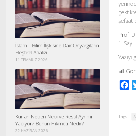
y
e
rind
çektik
şefaat
Prof. D
1. Sayı
İslam – Bilim İlişkisine Dair Önyargıların
Eleştirel Analizi
Yazıyı 
11 TEMMUZ 2026
Gör
F
Kur an Neden Nebi ve Resul Ayrımı
Tags:
A
Yapıyor? Bunun Hikmeti Nedir?
22 HAZIRAN 2026