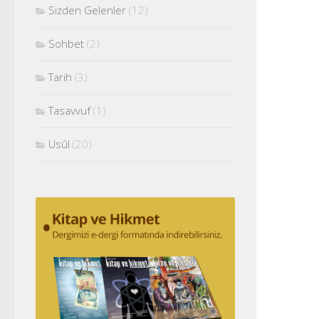
Sizden Gelenler
(12)
Sohbet
(2)
Tarih
(3)
Tasavvuf
(1)
Usûl
(20)