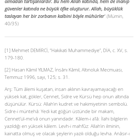
olmadan tartışanlardır. Bu hem Allah katında, hem de inanıp
güvenler katında ne büyük öfke oluşturur. Allah, büyüklük
taslayan her bir zorbanın kalbini böyle mühürler
”.(Mümin,
40/35)
[1] Mehmet DEMİRCİ, “Hakikati Muhammediye”, DİA, c. XV, s.
179-180.
[2] Hasan Kâmil YILMAZ, İnsânı Kâmil, Altınoluk Mecmuası,
Temmuz 1996, sayı, 125; s. 31.
Arş: Tüm âlemi kuşatan, insan aklının kavrayamayacağı en
yüksek kat, gökler, Cennet, Sidre ve Kürsü hep onun altında
düşünülür. Kürsü: Allah’ın kudret ve hakimiyetinin sembolü.
Sidre-i müntehâ: Yedi kat göğün üstünde bir makam,
Cennet’ül-me’vâ onun yanındadır. Kâlem-i a’lâ: İlahi bilgilerin
yazıldığı en yüksek kâlem. Levh-i mahfûz: Allah’ın ilminin,
kainatta olmuş ve olacak şeylerin yazılı olduğu levha. Anâsır-ı