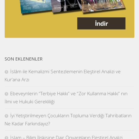
SON EKLENENLER
İslâm ile Kemalizmi Sentezlemenin Eleştirel Analizi ve
Kur’ana Arzı
Ebeveynlerin “Terbiye Hakkı” ve “Zor Kullanma Hakkı” nın
İlmi ve Hukuki Gerekliliği
İyi Yetiştirilmeyen Çocukların Topluma Verdiği Tahribatların
Ne Kadar Farkındayız?
İslam – Bilim İlişkisine Dair Önyargıların Eleştirel Analizi