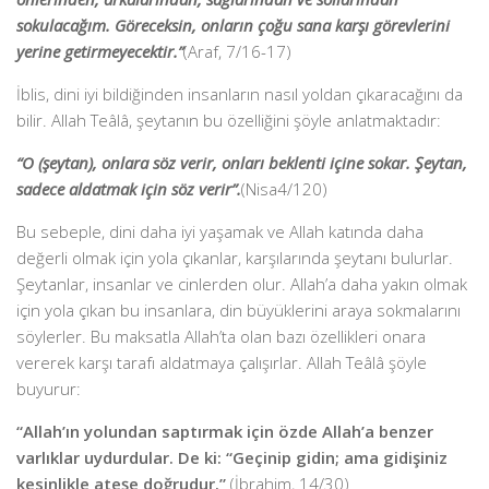
sokulacağım. Göreceksin, onların çoğu sana karşı görevlerini
yerine getirmeyecektir.”
(Araf, 7/16-17)
İblis, dini iyi bildiğinden insanların nasıl yoldan çıkaracağını da
bilir. Allah Teâlâ, şeytanın bu özelliğini şöyle anlatmaktadır:
“O (şeytan), onlara söz verir, onları beklenti içine sokar. Şeytan,
sadece aldatmak için söz verir”.
(Nisa4/120)
Bu sebeple, dini daha iyi yaşamak ve Allah katında daha
değerli olmak için yola çıkanlar, karşılarında şeytanı bulurlar.
Şeytanlar, insanlar ve cinlerden olur. Allah’a daha yakın olmak
için yola çıkan bu insanlara, din büyüklerini araya sokmalarını
söylerler. Bu maksatla Allah’ta olan bazı özellikleri onara
vererek karşı tarafı aldatmaya çalışırlar. Allah Teâlâ şöyle
buyurur:
“Allah’ın yolundan saptırmak için özde Allah’a benzer
varlıklar uydurdular. De ki: “Geçinip gidin; ama gidişiniz
kesinlikle ateşe doğrudur.”
(İbrahim, 14/30)