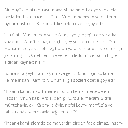
Din büyüklerini tanrılaştırmaya Muhammed aleyhisselamla
başlarlar. Bunun için Hakîkat-i Muhammediye diye bir terim
uydurmuşlardır. Bu konudaki sözleri özetle şöyledir:
“Hakîkat-i Muhammediye ile Allah, aynı gerçeğin ön ve arka
yüzleridir. Allah’tan başka hiçbir şey yokken ilk defa hakîkat-i
Muhammediye var olmuş, bütün yaratıklar ondan ve onun için
yaratılmıştır. O, nebilerin ve velilerin ledünnî ve bâtınî bilgileri
aldıkları kaynaktır[1].”
Sonra sıra şeyhi tanrılaştırmaya gelir. Bunun için kullanılan
kelime İnsan-ı Kâmil’dir. Onunla ilgili sözleri özetle şöyledir:
“İnsan-ı kâmil, maddî-manevi bü­tün kemâl mertebelerini
kapsar. Onun kalbi Arş’la, benliği Kürsü’le, makamı Sidre-i
müntehâyla, aklı Kâlem-i a’lâ’yla, nefsi Levh-i mahfûz’la ve
tabiatı anâsır-ı erbaayla bağlantılıdır[2]”.
“İnsan-ı kâmil âlemde daima vardır, birden fazla olmaz. İnsan-ı