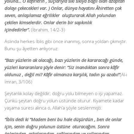
yoluna… O kafirlerin , suçlarıyla sıkı sıkıya bağlı olan azaptan
dolayı çekecekleri var. ) Onlar, dünya hayatını Âhiretten çok
seven, anlaşılamaz eğrilikler oluşturarak Allah yolundan
çekilen kimselerdir. Onlar derin bir sapkınlık
içindedirler”.
(İbrahim, 14/2-3)
Aslında herkes İblis gibi önce inanmış, sonra yoldan çıkmıştır.
Bunu şu âyetten anlıyoruz:
“Bazı yüzlerin ak olacağı, bazı yüzlerin de kararacağı günde,
yüzleri kararanlara şöyle denir: “Siz inandıktan sonra kâfir
oldunuz , değil mi? Kâfir olmanıza karşılık, tadın şu azabı!”
(Al-i
İmran, 3/106)
Şeytanlık kolay değildir; doğru yolu bilmeyen o işi yapamaz.
Çünkü şeytan doğru yolun üstünde oturur. Kıyamete kadar
yaşama süresi alınca o, Allah’a şöyle seslenmişti:
“İblis dedi ki “Madem beni bu hale düşürdün , ben de onlar
için, senin doğru yolunun üstüne oturacağım. Sonra
önlerinden, arkalarından, sağlarından ve sollarından