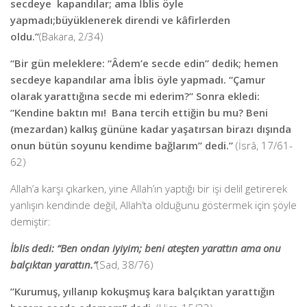
secdeye
kapandılar; ama İblis öyle
yapmadı;
büyüklenerek direndi ve kâfirlerden
oldu.”
(Bakara, 2/34)
“Bir gün meleklere: “Âdem’e secde edin” dedik; hemen
secdeye kapandılar ama İblis öyle yapmadı. “Çamur
olarak yarattığına secde mi ederim?”
Sonra ekledi:
“Kendine baktın mı! Bana tercih ettiğin bu mu? Beni
(mezardan) kalkış gününe kadar yaşatırsan birazı dışında
onun bütün soyunu kendime bağlarım” dedi.”
(İsrâ, 17/61-
62)
Allah’a karşı çıkarken, yine Allah’ın yaptığı bir işi delil getirerek
yanlışın kendinde değil, Allah’ta olduğunu göstermek için şöyle
demiştir:
İblis dedi: “Ben ondan iyiyim; beni ateşten yarattın ama onu
balçıktan yarattın.”
(Sad, 38/76)
”Kurumuş, yıllanıp kokuşmuş kara balçıktan yarattığın