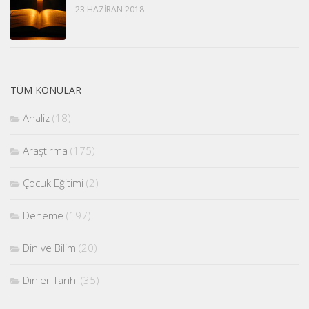
23 HAZIRAN 2018
TÜM KONULAR
Analiz
(18)
Araştırma
(175)
Çocuk Eğitimi
(2)
Deneme
(197)
Din ve Bilim
(20)
Dinler Tarihi
(35)