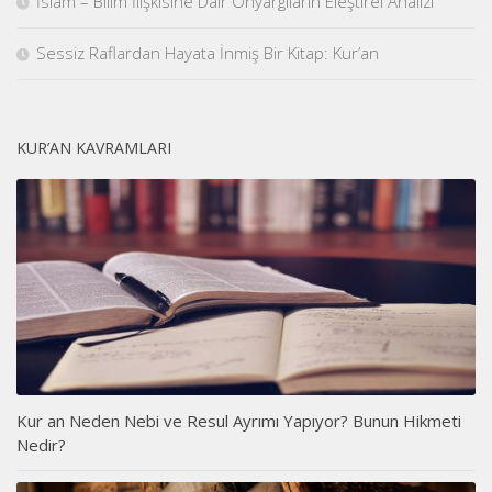
İslam – Bilim İlişkisine Dair Önyargıların Eleştirel Analizi
Sessiz Raflardan Hayata İnmiş Bir Kitap: Kur’an
KUR’AN KAVRAMLARI
Kur an Neden Nebi ve Resul Ayrımı Yapıyor? Bunun Hikmeti
Nedir?