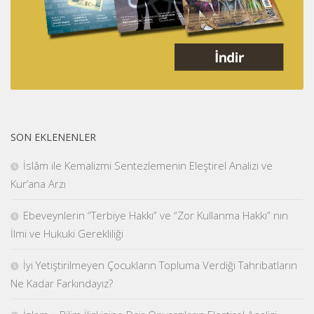
SON EKLENENLER
İslâm ile Kemalizmi Sentezlemenin Eleştirel Analizi ve
Kur’ana Arzı
Ebeveynlerin “Terbiye Hakkı” ve “Zor Kullanma Hakkı” nın
İlmi ve Hukuki Gerekliliği
İyi Yetiştirilmeyen Çocukların Topluma Verdiği Tahribatların
Ne Kadar Farkındayız?