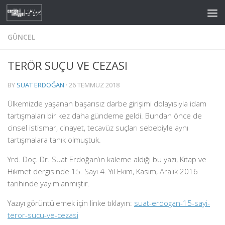
Skip to content
GÜNCEL
TERÖR SUÇU VE CEZASI
BY
SUAT ERDOĞAN
·
26 TEMMUZ 2018
Ülkemizde yaşanan başarısız darbe girişimi dolayısıyla idam
tartışmaları bir kez daha gündeme geldi. Bundan önce de
cinsel istismar, cinayet, tecavüz suçları sebebiyle aynı
tartışmalara tanık olmuştuk.
Yrd. Doç. Dr. Suat Erdoğan’ın kaleme aldığı bu yazı, Kitap ve
Hikmet dergisinde 15. Sayı 4. Yıl Ekim, Kasım, Aralık 2016
tarihinde yayımlanmıştır.
Yazıyı görüntülemek için linke tıklayın:
suat-erdogan-15-sayi-
teror-sucu-ve-cezasi