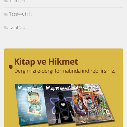
Tarih
(3)
Tasavvuf
(1)
Usûl
(20)