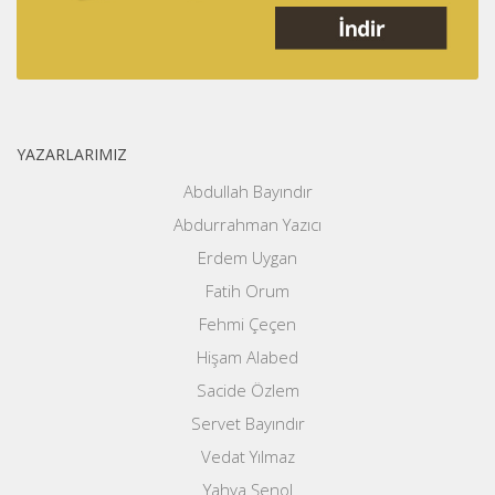
YAZARLARIMIZ
Abdullah Bayındır
Abdurrahman Yazıcı
Erdem Uygan
Fatih Orum
Fehmi Çeçen
Hişam Alabed
Sacide Özlem
Servet Bayındır
Vedat Yılmaz
Yahya Şenol