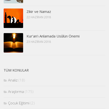
Zikir ve Namaz
22 HAZIRAN 2018
Kur’an’ı Anlamada Usûlün Önemi
23 HAZIRAN 2018
TÜM KONULAR
Analiz
(18)
Araştırma
(175)
Çocuk Eğitimi
(2)