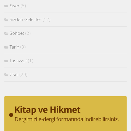
Siyer
(5)
Sizden Gelenler
(12)
Sohbet
(2)
Tarih
(3)
Tasavvuf
(1)
Usûl
(20)