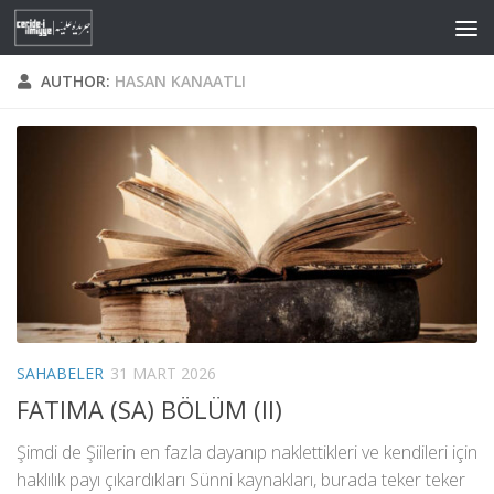
Skip to content
AUTHOR:
HASAN KANAATLI
SAHABELER
31 MART 2026
FATIMA (SA) BÖLÜM (II)
Şimdi de Şiilerin en fazla dayanıp naklettikleri ve kendileri için
haklılık payı çıkardıkları Sünni kaynakları, burada teker teker