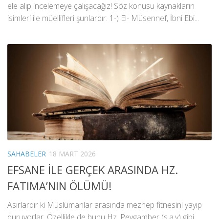
ele alıp incelemeye çalışacağız! Söz konusu kaynakların
isimleri ile müellifleri şunlardır: 1-) El- Müsennef, İbni Ebi...
SAHABELER
18 MART 2026
EFSANE İLE GERÇEK ARASINDA HZ.
FATIMA’NIN ÖLÜMÜ!
Asırlardır ki Müslümanlar arasında mezhep fitnesini yayıp
duruyorlar. Özellikle de bunu Hz. Peygamber (s.a.v) gibi