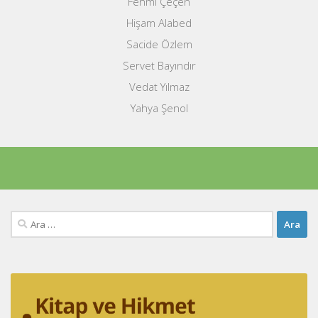
Fehmi Çeçen
Hişam Alabed
Sacide Özlem
Servet Bayındır
Vedat Yılmaz
Yahya Şenol
Arama: