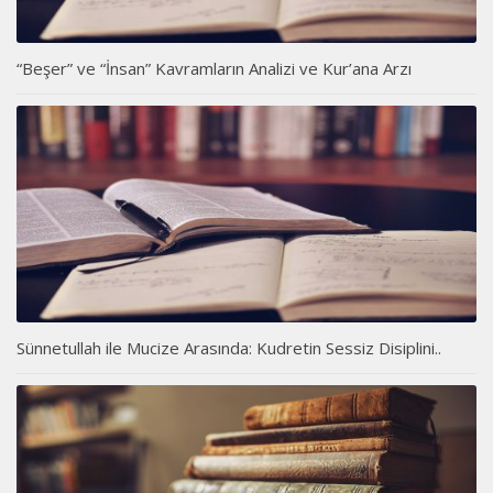
“Beşer” ve “İnsan” Kavramların Analizi ve Kur’ana Arzı
Sünnetullah ile Mucize Arasında: Kudretin Sessiz Disiplini..