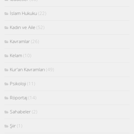
İslam Hukuku
(22)
Kadın ve Aile
(52)
Kavramlar
(26)
Kelam
(10)
Kur'an Kavramları
(49)
Psikoloji
(11)
Röportaj
(14)
Sahabeler
(2)
Şiir
(1)