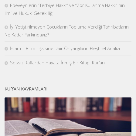
Ebeveynlerin “Terbiye Hakkı” ve “Zor Kullanma Hakkı” nın
İlmi ve Hukuki Gerekliliği
İyi Yetiştirilmeyen Çocukların Topluma Verdiği Tahribatların
Ne Kadar Farkındayız?
İslam – Bilim İlişkisine Dair Önyargıların Eleştirel Analizi
Sessiz Raflardan Hayata İnmiş Bir Kitap: Kur’an
KUR’AN KAVRAMLARI