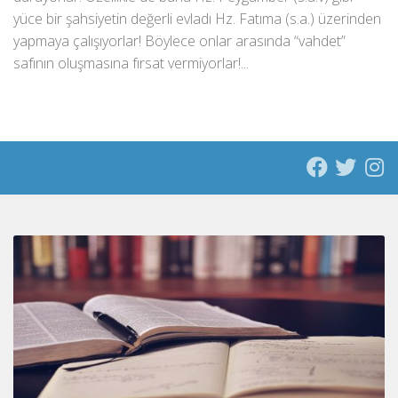
yüce bir şahsiyetin değerli evladı Hz. Fatıma (s.a.) üzerinden
yapmaya çalışıyorlar! Böylece onlar arasında “vahdet”
safının oluşmasına fırsat vermiyorlar!...