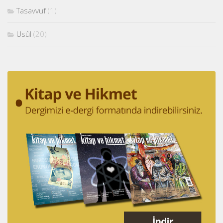
Tasavvuf
(1)
Usûl
(20)