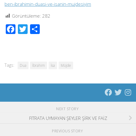
ben-ibrahimin-duasi-ve-isanin-mujdesiyim
Görüntüleme:
282
Facebook
Twitter
Share
Tags:
Dua
İbrahim
İsa
Müjde
NEXT STORY
FITRATA UYMAYAN ŞEYLER ŞİRK VE FAİZ
PREVIOUS STORY