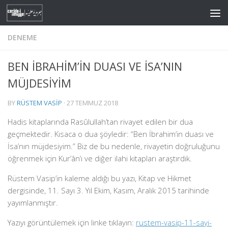
Skip to content
DENEME
BEN İBRAHİM’İN DUASI VE İSA’NIN
MÜJDESİYİM
BY
RÜSTEM VASIP
·
27 TEMMUZ 2018
Hadis kitaplarında Rasûlullah’tan rivayet edilen bir dua
geçmektedir. Kısaca o dua şöyledir: “Ben İbrahim’in duası ve
İsa’nın müjdesiyim.”
Biz de bu nedenle, rivayetin doğruluğunu
öğrenmek için Kur’ân’ı ve diğer ilahi kitapları araştırdık.
Rüstem Vasip’in kaleme aldığı bu yazı, Kitap ve Hikmet
dergisinde, 11. Sayı 3. Yıl Ekim, Kasım, Aralık 2015 tarihinde
yayımlanmıştır.
Yazıyı görüntülemek için linke tıklayın:
rustem-vasip-11-sayi-