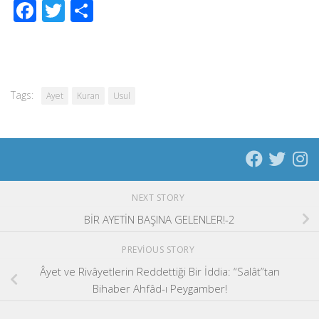
Facebook
Twitter
Share
Tags:
Ayet
Kuran
Usul
NEXT STORY
BİR AYETİN BAŞINA GELENLER!-2
PREVIOUS STORY
Âyet ve Rivâyetlerin Reddettiği Bir İddia: “Salât”tan
Bihaber Ahfâd-ı Peygamber!