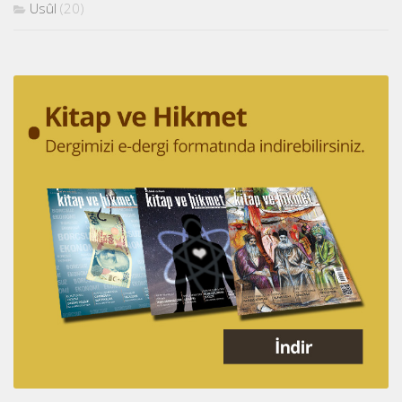
Usûl
(20)