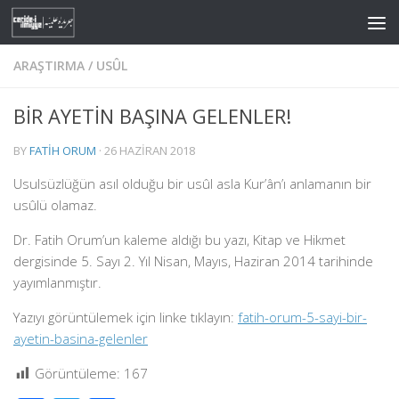
Skip to content
ARAŞTIRMA
/
USÛL
BİR AYETİN BAŞINA GELENLER!
BY
FATIH ORUM
·
26 HAZIRAN 2018
Usulsüzlüğün asıl olduğu bir usûl asla Kur’ân’ı anlamanın bir
usûlü olamaz.
Dr. Fatih Orum’un kaleme aldığı bu yazı, Kitap ve Hikmet
dergisinde 5. Sayı 2. Yıl Nisan, Mayıs, Haziran 2014 tarihinde
yayımlanmıştır.
Yazıyı görüntülemek için linke tıklayın:
fatih-orum-5-sayi-bir-
ayetin-basina-gelenler
Görüntüleme:
167