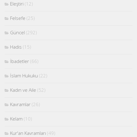
Eleştiri
(12)
Felsefe
(25)
Güncel
(292)
Hadis
(15)
İbadetler
(66)
İslam Hukuku
(22)
Kadın ve Aile
(52)
Kavramlar
(26)
Kelam
(10)
Kur'an Kavramları
(49)