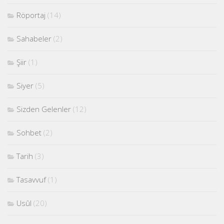
Röportaj
(14)
Sahabeler
(2)
Şiir
(1)
Siyer
(5)
Sizden Gelenler
(12)
Sohbet
(2)
Tarih
(3)
Tasavvuf
(1)
Usûl
(20)