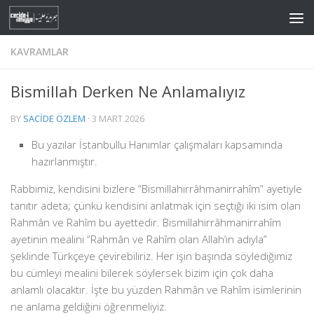
Skip to content
KAVRAMLAR
Bismillah Derken Ne Anlamalıyız
BY
SACIDE ÖZLEM
·
3 MART 2026
Bu yazılar İstanbullu Hanımlar çalışmaları kapsamında
hazırlanmıştır.
Rabbimiz, kendisini bizlere “Bismillahirrâhmanirrahîm” ayetiyle
tanıtır adeta; çünkü kendisini anlatmak için seçtiği iki isim olan
Rahmân ve Rahîm bu ayettedir. Bismillahirrâhmanirrahîm
ayetinin mealini “Rahmân ve Rahîm olan Allah’ın adıyla”
şeklinde Türkçeye çevirebiliriz. Her işin başında söylediğimiz
bu cümleyi mealini bilerek söylersek bizim için çok daha
anlamlı olacaktır. İşte bu yüzden Rahmân ve Rahîm isimlerinin
ne anlama geldiğini öğrenmeliyiz.