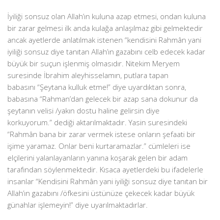
İyiliği sonsuz olan Allah’ın kuluna azap etmesi, ondan kuluna
bir zarar gelmesi ilk anda kulağa anlaşılmaz gibi gelmektedir
ancak ayetlerde anlatılmak istenen “kendisini Rahmân yani
iyiliği sonsuz diye tanıtan Allah’ın gazabını celb edecek kadar
büyük bir suçun işlenmiş olmasıdır. Nitekim Meryem
suresinde İbrahim aleyhisselamın, putlara tapan
babasını “Şeytana kulluk etme!” diye uyardıktan sonra,
babasına “Rahman’dan gelecek bir azap sana dokunur da
şeytanın velisi /yakın dostu haline gelirsin diye
korkuyorum.” dediği aktarılmaktadır. Yasin suresindeki
“Rahmân bana bir zarar vermek istese onların şefaati bir
işime yaramaz. Onlar beni kurtaramazlar.” cümleleri ise
elçilerini yalanlayanların yanına koşarak gelen bir adam
tarafından söylenmektedir. Kısaca ayetlerdeki bu ifadelerle
insanlar “Kendisini Rahmân yani iyiliği sonsuz diye tanıtan bir
Allah’ın gazabını /öfkesini üstünüze çekecek kadar büyük
günahlar işlemeyin!” diye uyarılmaktadırlar.