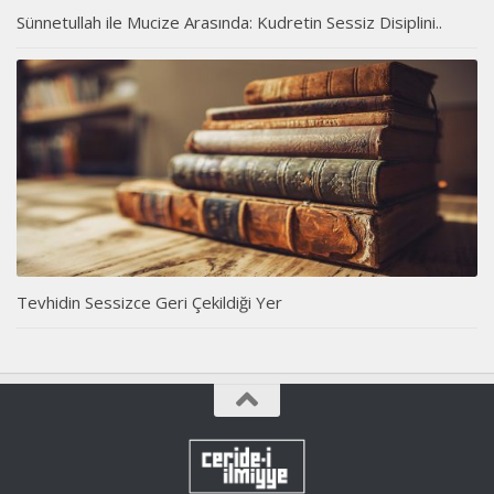
Sünnetullah ile Mucize Arasında: Kudretin Sessiz Disiplini..
Tevhidin Sessizce Geri Çekildiği Yer