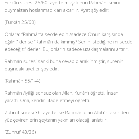
Furkân suresi 25/60. ayette müşriklerin Rahmân ismini
duymaktan hoşlanmadıkları aktarılır. Ayet şöyledir:
(Furkân 25/60)
Onlara: “Rahmân’a secde edin /sadece O’nun karşısında
eğilin!” dense “Rahmân da kimmiş? Senin istediğine mi secde
edeceğiz!” derler. Bu, onların sadece uzaklaşmalarını artırır.
Rahmân suresi sanki buna cevap olarak inmiştir, surenin
başındaki ayetler şöyledir:
(Rahmân 55/1-4)
Rahmân /iyiliği sonsuz olan Allah, Kur’ân’ı öğretti. İnsanı
yarattı. Ona, kendini ifade etmeyi öğretti.
Zuhruf suresi 36. ayette ise Rahmân olan Allah’ın zikrinden
yüz çevirenlerin şeytanın yakınları olacağı anlatılır.
(Zuhruf 43/36)