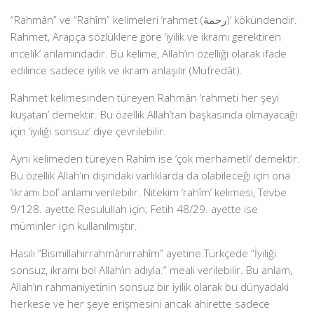
“Rahmân” ve “Rahîm” kelimeleri ‘rahmet (رحمة)’ kökündendir.
Rahmet, Arapça sözlüklere göre ‘iyilik ve ikramı gerektiren
incelik’ anlamındadır. Bu kelime, Allah’ın özelliği olarak ifade
edilince sadece iyilik ve ikram anlaşılır (Müfredât).
Rahmet kelimesinden türeyen Rahmân ‘rahmeti her şeyi
kuşatan’ demektir. Bu özellik Allah’tan başkasında olmayacağı
için ‘iyiliği sonsuz’ diye çevrilebilir.
Aynı kelimeden türeyen Rahîm ise ‘çok merhametli’ demektir.
Bu özellik Allah’ın dışındaki varlıklarda da olabileceği için ona
‘ikramı bol’ anlamı verilebilir. Nitekim ‘rahîm’ kelimesi, Tevbe
9/128. ayette Resulullah için; Fetih 48/29. ayette ise
müminler için kullanılmıştır.
Hasılı “Bismillahirrahmânirrahîm” ayetine Türkçede “İyiliği
sonsuz, ikramı bol Allah’ın adıyla.” meali verilebilir. Bu anlam,
Allah’ın rahmaniyetinin sonsuz bir iyilik olarak bu dünyadaki
herkese ve her şeye erişmesini ancak ahirette sadece