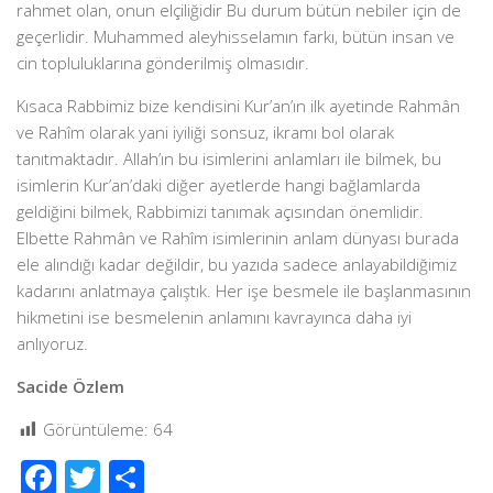
rahmet olan, onun elçiliğidir Bu durum bütün nebiler için de
geçerlidir. Muhammed aleyhisselamın farkı, bütün insan ve
cin topluluklarına gönderilmiş olmasıdır.
Kısaca Rabbimiz bize kendisini Kur’an’ın ilk ayetinde Rahmân
ve Rahîm olarak yani iyiliği sonsuz, ikramı bol olarak
tanıtmaktadır. Allah’ın bu isimlerini anlamları ile bilmek, bu
isimlerin Kur’an’daki diğer ayetlerde hangi bağlamlarda
geldiğini bilmek, Rabbimizi tanımak açısından önemlidir.
Elbette Rahmân ve Rahîm isimlerinin anlam dünyası burada
ele alındığı kadar değildir, bu yazıda sadece anlayabildiğimiz
kadarını anlatmaya çalıştık. Her işe besmele ile başlanmasının
hikmetini ise besmelenin anlamını kavrayınca daha iyi
anlıyoruz.
Sacide Özlem
Görüntüleme:
64
Facebook
Twitter
Share