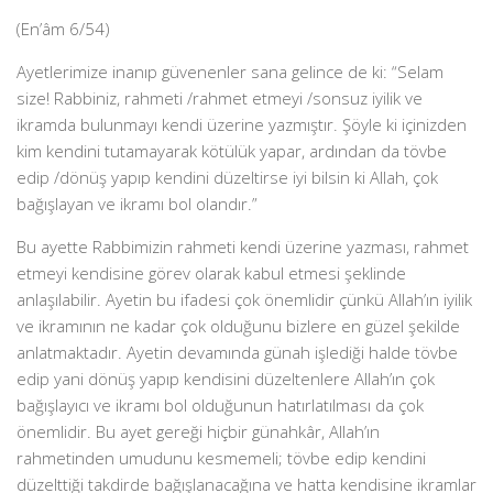
(En’âm 6/54)
Ayetlerimize inanıp güvenenler sana gelince de ki: “Selam
size! Rabbiniz, rahmeti /rahmet etmeyi /sonsuz iyilik ve
ikramda bulunmayı kendi üzerine yazmıştır. Şöyle ki içinizden
kim kendini tutamayarak kötülük yapar, ardından da tövbe
edip /dönüş yapıp kendini düzeltirse iyi bilsin ki Allah, çok
bağışlayan ve ikramı bol olandır.”
Bu ayette Rabbimizin rahmeti kendi üzerine yazması, rahmet
etmeyi kendisine görev olarak kabul etmesi şeklinde
anlaşılabilir. Ayetin bu ifadesi çok önemlidir çünkü Allah’ın iyilik
ve ikramının ne kadar çok olduğunu bizlere en güzel şekilde
anlatmaktadır. Ayetin devamında günah işlediği halde tövbe
edip yani dönüş yapıp kendisini düzeltenlere Allah’ın çok
bağışlayıcı ve ikramı bol olduğunun hatırlatılması da çok
önemlidir. Bu ayet gereği hiçbir günahkâr, Allah’ın
rahmetinden umudunu kesmemeli; tövbe edip kendini
düzelttiği takdirde bağışlanacağına ve hatta kendisine ikramlar