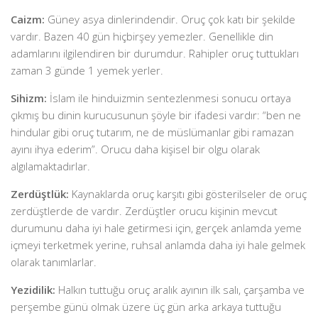
Caizm:
Güney asya dinlerindendir. Oruç çok katı bir şekilde
vardır. Bazen 40 gün hiçbirşey yemezler. Genellikle din
adamlarını ilgilendiren bir durumdur. Rahipler oruç tuttukları
zaman 3 günde 1 yemek yerler.
Sihizm:
İslam ile hinduizmin sentezlenmesi sonucu ortaya
çıkmış bu dinin kurucusunun şöyle bir ifadesi vardır: “ben ne
hindular gibi oruç tutarım, ne de müslümanlar gibi ramazan
ayını ihya ederim”. Orucu daha kişisel bir olgu olarak
algılamaktadırlar.
Zerdüştlük:
Kaynaklarda oruç karşıtı gibi gösterilseler de oruç
zerdüştlerde de vardır. Zerdüştler orucu kişinin mevcut
durumunu daha iyi hale getirmesi için, gerçek anlamda yeme
içmeyi terketmek yerine, ruhsal anlamda daha iyi hale gelmek
olarak tanımlarlar.
Yezidilik:
Halkın tuttuğu oruç aralık ayının ilk salı, çarşamba ve
perşembe günü olmak üzere üç gün arka arkaya tuttuğu