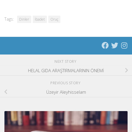
Tags:
Dinler
İbadet
Oruç
NEXT STORY
HELAL GIDA ARAŞTIRMALARININ ÖNEMİ
PREVIOUS STORY
Üzeyir Aleyhisselam