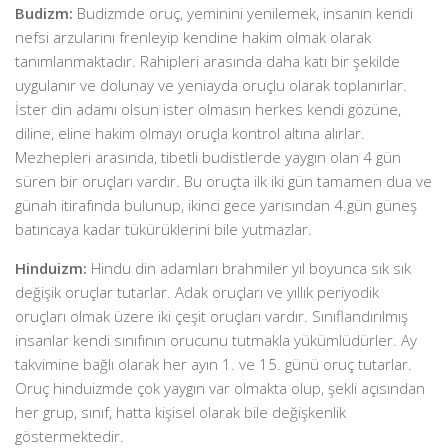
Budizm:
Budizmde oruç, yeminini yenilemek, insanın kendi
nefsi arzularını frenleyip kendine hakim olmak olarak
tanımlanmaktadır. Rahipleri arasında daha katı bir şekilde
uygulanır ve dolunay ve yeniayda oruçlu olarak toplanırlar.
İster din adamı olsun ister olmasın herkes kendi gözüne,
diline, eline hakim olmayı oruçla kontrol altına alırlar.
Mezhepleri arasında, tibetli budistlerde yaygın olan 4 gün
süren bir oruçları vardır. Bu oruçta ilk iki gün tamamen dua ve
günah itirafında bulunup, ikinci gece yarısından 4.gün güneş
batıncaya kadar tükürüklerini bile yutmazlar.
Hinduizm:
Hindu din adamları brahmiler yıl boyunca sık sık
değişik oruçlar tutarlar. Adak oruçları ve yıllık periyodik
oruçları olmak üzere iki çeşit oruçları vardır. Sınıflandırılmış
insanlar kendi sınıfının orucunu tutmakla yükümlüdürler. Ay
takvimine bağlı olarak her ayın 1. ve 15. günü oruç tutarlar.
Oruç hinduizmde çok yaygın var olmakta olup, şekli açısından
her grup, sınıf, hatta kişisel olarak bile değişkenlik
göstermektedir.