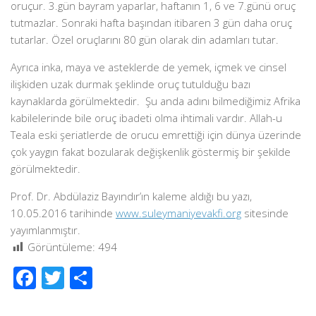
oruçur. 3.gün bayram yaparlar, haftanın 1, 6 ve 7.günü oruç
tutmazlar. Sonraki hafta başından itibaren 3 gün daha oruç
tutarlar. Özel oruçlarını 80 gün olarak din adamları tutar.
Ayrıca inka, maya ve asteklerde de yemek, içmek ve cinsel
ilişkiden uzak durmak şeklinde oruç tutulduğu bazı
kaynaklarda görülmektedir. Şu anda adını bilmediğimiz Afrika
kabilelerinde bile oruç ibadeti olma ihtimali vardır. Allah-u
Teala eski şeriatlerde de orucu emrettiği için dünya üzerinde
çok yaygın fakat bozularak değişkenlik göstermiş bir şekilde
görülmektedir.
Prof. Dr. Abdülaziz Bayındır’ın kaleme aldığı bu yazı,
10.05.2016 tarihinde
www.suleymaniyevakfi.org
sitesinde
yayımlanmıştır.
Görüntüleme:
494
Facebook
Twitter
Share