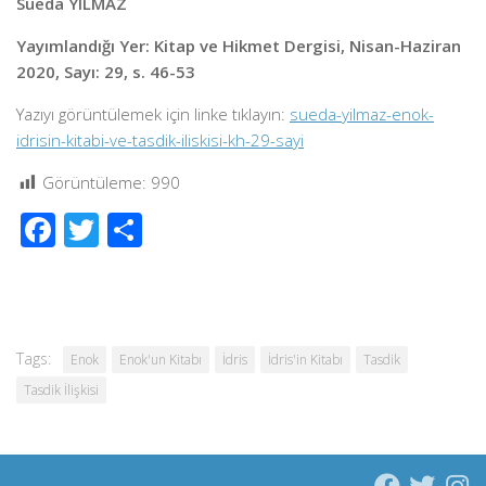
Süeda YILMAZ
Yayımlandığı Yer: Kitap ve Hikmet Dergisi, Nisan-Haziran
2020, Sayı: 29, s. 46-53
Yazıyı görüntülemek için linke tıklayın:
sueda-yilmaz-enok-
idrisin-kitabi-ve-tasdik-iliskisi-kh-29-sayi
Görüntüleme:
990
Facebook
Twitter
Share
Tags:
Enok
Enok'un Kitabı
İdris
İdris'in Kitabı
Tasdik
Tasdik İlişkisi