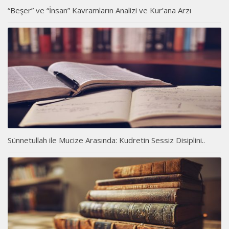
“Beşer” ve “İnsan” Kavramların Analizi ve Kur’ana Arzı
Sünnetullah ile Mucize Arasında: Kudretin Sessiz Disiplini..