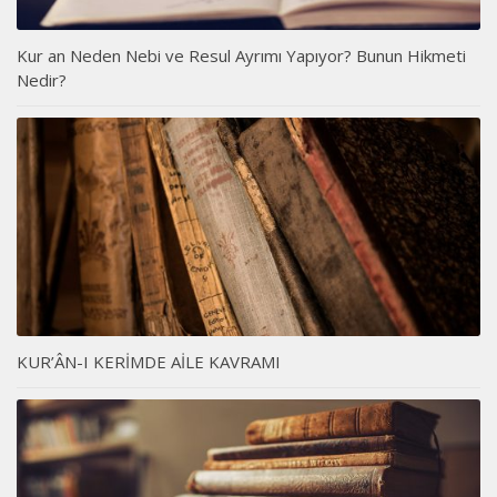
Kur an Neden Nebi ve Resul Ayrımı Yapıyor? Bunun Hikmeti
Nedir?
KUR’ÂN-I KERİMDE AİLE KAVRAMI