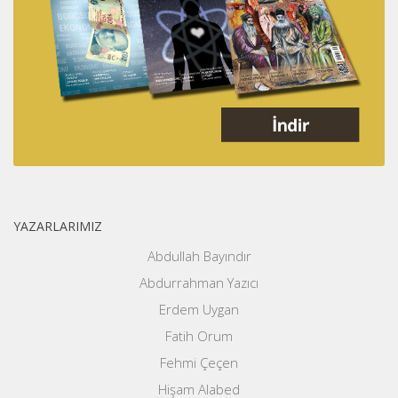
YAZARLARIMIZ
Abdullah Bayındır
Abdurrahman Yazıcı
Erdem Uygan
Fatih Orum
Fehmi Çeçen
Hişam Alabed