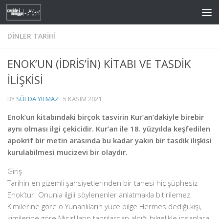
Skip to content
DINLER TARIHI
ENOK’UN (İDRİS’İN) KİTABI VE TASDİK
İLİŞKİSİ
BY
SÜEDA YILMAZ
·
5 KASIM 2021
Enok’un kitabındaki birçok tasvirin Kur’an’dakiyle birebir
aynı olması ilgi çekicidir. Kur’an ile 18. yüzyılda keşfedilen
apokrif bir metin arasında bu kadar yakın bir tasdik ilişkisi
kurulabilmesi mucizevi bir olaydır.
Giriş
Tarihin en gizemli şahsiyetlerinden bir tanesi hiç şüphesiz
Enok’tur. Onunla ilgili söylenenler anlatmakla bitirilemez.
Kimilerine göre o Yunanlıların yüce bilge Hermes dediği kişi,
kimilerine göre Mısırlıların tanrılardan aldığı bilgelikle insanlara