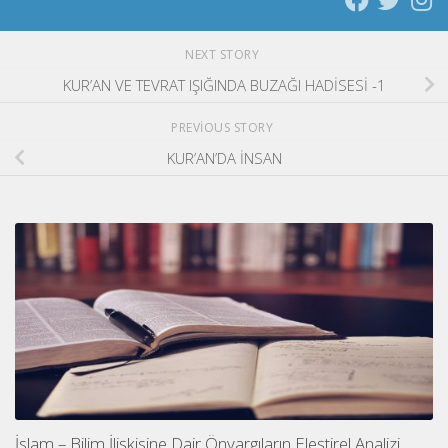
NEXT STORY
KUR’AN VE TEVRAT IŞIĞINDA BUZAĞI HADİSESİ -1
PREVIOUS STORY
KUR’AN’DA İNSAN
İslam – Bilim İlişkisine Dair Önyargıların Eleştirel Analizi