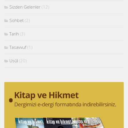
Sizden Gelenler
(12)
Sohbet
(2)
Tarih
(3)
Tasavvuf
(1)
Usûl
(20)