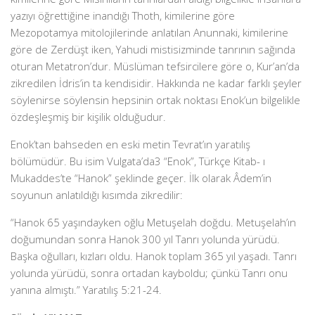
yazıyı öğrettiğine inandığı Thoth, kimilerine göre
Mezopotamya mitolojilerinde anlatılan Anunnaki, kimilerine
göre de Zerdüşt iken, Yahudi mistisizminde tanrının sağında
oturan Metatron’dur. Müslüman tefsircilere göre o, Kur’an’da
zikredilen İdris’in ta kendisidir. Hakkında ne kadar farklı şeyler
söylenirse söylensin hepsinin ortak noktası Enok’un bilgelikle
özdeşleşmiş bir kişilik olduğudur.
Enok’tan bahseden en eski metin Tevrat’ın yaratılış
bölümüdür. Bu isim Vulgata’da3 “Enok”, Türkçe Kitab- ı
Mukaddes’te “Hanok” şeklinde geçer. İlk olarak Âdem’in
soyunun anlatıldığı kısımda zikredilir:
“Hanok 65 yaşındayken oğlu Metuşelah doğdu. Metuşelah’ın
doğumundan sonra Hanok 300 yıl Tanrı yolunda yürüdü.
Başka oğulları, kızları oldu. Hanok toplam 365 yıl yaşadı. Tanrı
yolunda yürüdü, sonra ortadan kayboldu; çünkü Tanrı onu
yanına almıştı.” Yaratılış 5:21-24.