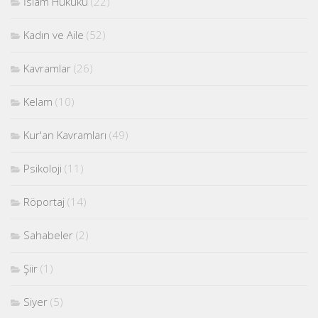
İslam Hukuku
(22)
Kadın ve Aile
(52)
Kavramlar
(26)
Kelam
(10)
Kur'an Kavramları
(49)
Psikoloji
(11)
Röportaj
(14)
Sahabeler
(2)
Şiir
(1)
Siyer
(5)