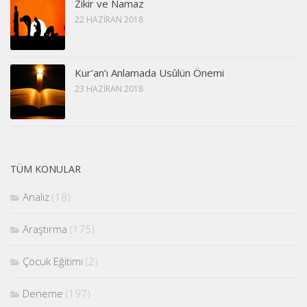
Zikir ve Namaz
22 HAZIRAN 2018
Kur’an’ı Anlamada Usûlün Önemi
23 HAZIRAN 2018
TÜM KONULAR
Analiz
(18)
Araştırma
(175)
Çocuk Eğitimi
(2)
Deneme
(197)