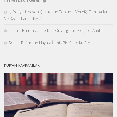
İlmi ve Hukuki Gerekliliği
İyi Yetiştirilmeyen Çocukların Topluma Verdiği Tahribatların
Ne Kadar Farkındayız?
İslam – Bilim İlişkisine Dair Önyargıların Eleştirel Analizi
Sessiz Raflardan Hayata İnmiş Bir Kitap: Kur’an
KUR’AN KAVRAMLARI