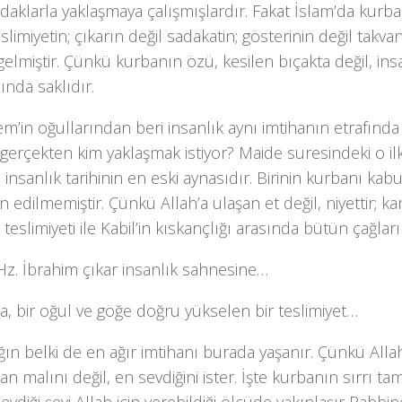
 adaklarla yaklaşmaya çalışmışlardır. Fakat
İslam’da kurb
eslimiyetin; çıkarın değil sadakatin; gösterinin değil tak
gelmiştir. Çünkü kurbanın özü, kesilen bıçakta değil, ins
nda saklıdır.
m’in oğullarından beri insanlık aynı imtihanın etrafınd
 gerçekten kim yaklaşmak istiyor? Maide suresindeki o i
 insanlık tarihinin en eski aynasıdır. Birinin kurbanı kabu
in edilmemiştir. Çünkü Allah’a ulaşan et değil, niyettir; kan
n teslimiyeti ile Kabil’in kıskançlığı arasında bütün çağların
Hz. İbrahim çıkar insanlık sahnesine…
a, bir oğul ve göğe doğru yükselen bir teslimiyet…
ğın belki de en ağır imtihanı burada yaşanır. Çünkü Alla
n malını değil, en sevdiğini ister. İşte kurbanın sırrı ta