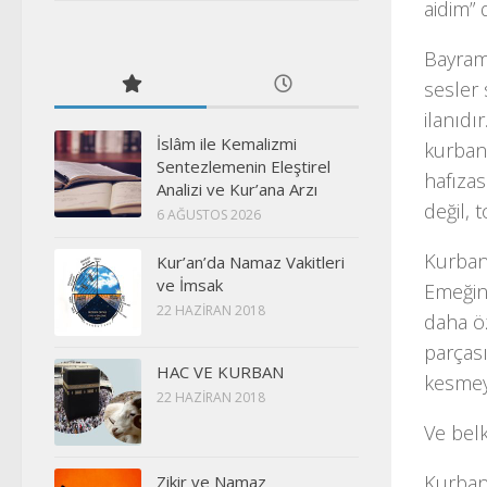
aidim
” 
Bayram
sesler 
ilanıdı
İslâm ile Kemalizmi
kurban
Sentezlemenin Eleştirel
hafızas
Analizi ve Kur’ana Arzı
değil, 
6 AĞUSTOS 2026
Kurba
Kur’an’da Namaz Vakitleri
ve İmsak
Emeğini
22 HAZIRAN 2018
daha öz
parçası
HAC VE KURBAN
kesmeye
22 HAZIRAN 2018
Ve belk
Kurba
Zikir ve Namaz