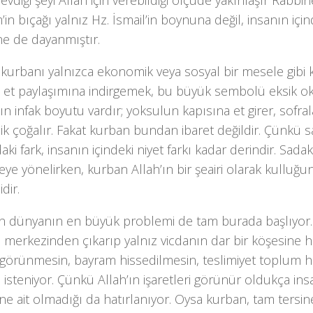
evdiği şeyi Allah için verebildiği ölçüde yakınlaşır Rabb
’in bıçağı yalnız Hz. İsmail’in boynuna değil, insanın içi
ne de dayanmıştır.
kurbanı yalnızca ekonomik veya sosyal bir mesele gibi
 et paylaşımına indirgemek, bu büyük sembolü eksik ok
n infak boyutu vardır; yoksulun kapısına et girer, sofral
ik çoğalır. Fakat kurban bundan ibaret değildir. Çünkü 
aki fark, insanın içindeki niyet farkı kadar derindir. Sadak
ye yönelirken, kurban Allah’ın bir şeairi olarak kulluğ
dir.
 dünyanın en büyük problemi de tam burada başlıyor. İ
 merkezinden çıkarıp yalnız vicdanın dar bir köşesine h
 görünmesin, bayram hissedilmesin, teslimiyet toplum 
n isteniyor. Çünkü Allah’ın işaretleri görünür oldukça ins
ne ait olmadığı da hatırlanıyor. Oysa kurban, tam tersine