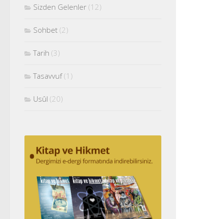
Sizden Gelenler
(12)
Sohbet
(2)
Tarih
(3)
Tasavvuf
(1)
Usûl
(20)