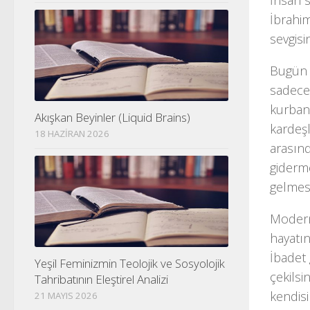
İnsan s
İbrahim
sevgisi
Bugün 
sadece
kurbanı
Akışkan Beyinler (Liquid Brains)
kardeşl
18 HAZIRAN 2026
arasınd
giderme
gelmesi
Modern
hayatın
İbadet
Yeşil Feminizmin Teolojik ve Sosyolojik
çekilsi
Tahribatının Eleştirel Analizi
kendisi
21 MAYIS 2026