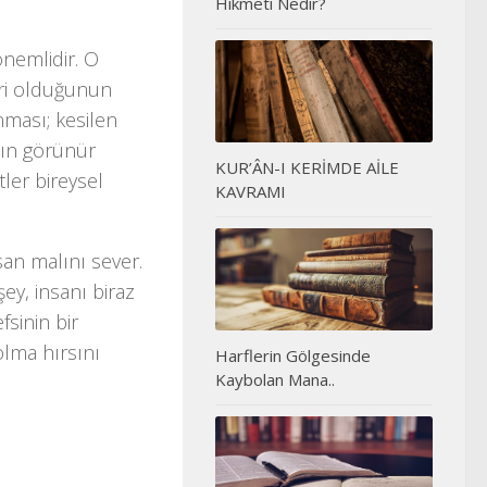
Hikmeti Nedir?
nemlidir. O
iri olduğunun
nması; kesilen
’ın görünür
KUR’ÂN-I KERİMDE AİLE
tler bireysel
KAVRAMI
san malını sever.
şey, insanı biraz
fsinin bir
olma hırsını
Harflerin Gölgesinde
Kaybolan Mana..