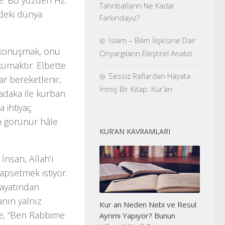
ine. Bu yüzden Hz.
Tahribatların Ne Kadar
ndeki dünya
Farkındayız?
İslam – Bilim İlişkisine Dair
 konuşmak, onu
Önyargıların Eleştirel Analizi
umaktır. Elbette
Sessiz Raflardan Hayata
ar bereketlenir,
İnmiş Bir Kitap: Kur’an
sadaka ile kurban
a ihtiyaç
un görünür hâle
KUR’AN KAVRAMLARI
nsan, Allah’ı
apsetmek istiyor.
hayatından
anın yalnız
Kur an Neden Nebi ve Resul
, “
Ben Rabbime
Ayrımı Yapıyor? Bunun