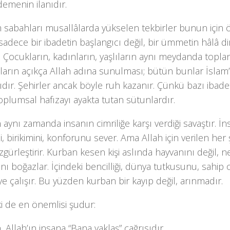
demenin ilanıdır.
 sabahları musallâlarda yükselen tekbirler bunun için ö
sadece bir ibadetin başlangıcı değil, bir ümmetin hâlâ d
r. Çocukların, kadınların, yaşlıların aynı meydanda topla
ların açıkça Allah adına sunulması; bütün bunlar İslam
ıdır. Şehirler ancak böyle ruh kazanır. Çünkü bazı ibade
toplumsal hafızayı ayakta tutan sütunlardır.
n
aynı zamanda insanın cimriliğe karşı verdiği savaştır. İn
, birikimini, konforunu sever. Ama Allah için verilen her 
gürleştirir.
Kurban
kesen kişi aslında hayvanını değil, ne
nı boğazlar. İçindeki bencilliği, dünya tutkusunu, sahip 
 çalışır. Bu yüzden kurban bir kayıp değil, arınmadır.
i de en önemlisi şudur:
n
, Allah’ın insana “
Bana yaklaş
” çağrısıdır.