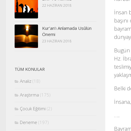
22 HAZIRAN 2018
İnsan 
başını
Kur’an’ı Anlamada Usûlün
bayram 
Önemi
dünyaya
23 HAZIRAN 2018
Bugün 
Hz. İb
teslimi
TÜM KONULAR
yaklaşm
Analiz
(18)
Belki 
Araştırma
(175)
İnsana
Çocuk Eğitimi
(2)
…..
Deneme
(197)
Bayramı