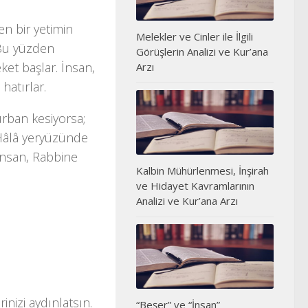
n bir yetimin
Melekler ve Cinler ile İlgili
 Bu yüzden
Görüşlerin Analizi ve Kur’ana
ket başlar. İnsan,
Arzı
hatırlar.
rban kesiyorsa;
Hâlâ yeryüzünde
 insan, Rabbine
Kalbin Mühürlenmesi, İnşirah
ve Hidayet Kavramlarının
Analizi ve Kur’ana Arzı
nizi aydınlatsın.
“Beşer” ve “İnsan”