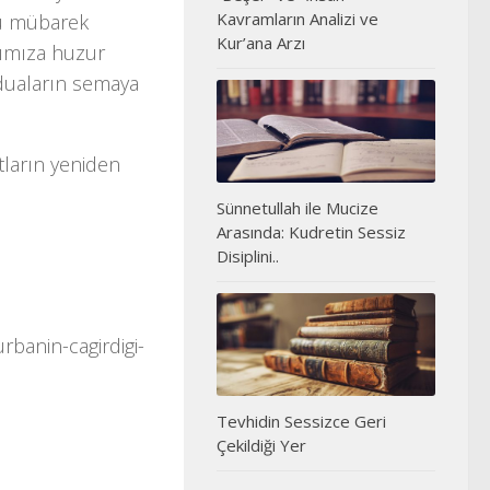
Kavramların Analizi ve
 bu mübarek
Kur’ana Arzı
rımıza huzur
 duaların semaya
utların yeniden
Sünnetullah ile Mucize
Arasında: Kudretin Sessiz
Disiplini..
rbanin-cagirdigi-
Tevhidin Sessizce Geri
Çekildiği Yer