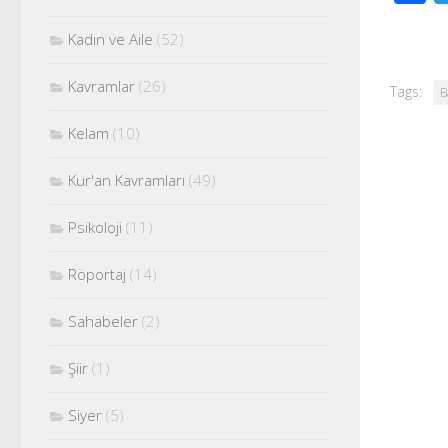
Kadın ve Aile
(52)
Kavramlar
(26)
Tags:
B
Kelam
(10)
Kur'an Kavramları
(49)
Psikoloji
(11)
Röportaj
(14)
Sahabeler
(2)
Şiir
(1)
Siyer
(5)