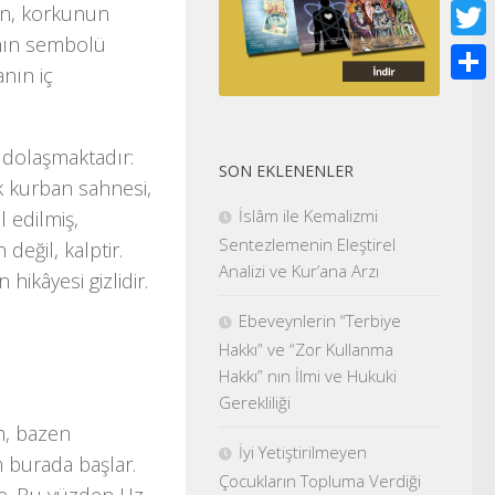
Face
an
, korkunun
vanın sembolü
Twitt
anın iç
Shar
a dolaşmaktadır:
SON EKLENENLER
lk kurban sahnesi,
İslâm ile Kemalizmi
l edilmiş,
Sentezlemenin Eleştirel
 değil, kalptir.
Analizi ve Kur’ana Arzı
 hikâyesi gizlidir.
Ebeveynlerin “Terbiye
Hakkı” ve “Zor Kullanma
Hakkı” nın İlmi ve Hukuki
Gerekliliği
h, bazen
İyi Yetiştirilmeyen
m burada başlar.
Çocukların Topluma Verdiği