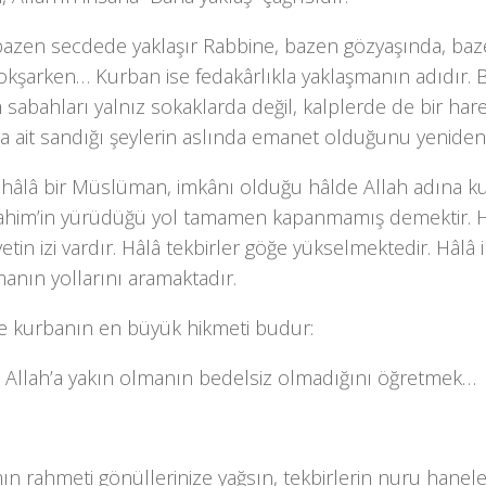
bazen secdede yaklaşır Rabbine, bazen gözyaşında, baze
 okşarken…
Kurban
ise fedakârlıkla yaklaşmanın adıdır.
sabahları yalnız sokaklarda değil, kalplerde de bir hare
 ait sandığı şeylerin aslında emanet olduğunu yeniden 
hâlâ bir Müslüman, imkânı olduğu hâlde Allah adına ku
rahim’in yürüdüğü yol tamamen kapanmamış demektir. 
yetin izi vardır. Hâlâ tekbirler göğe yükselmektedir. Hâlâ
anın yollarını aramaktadır.
de kurbanın en büyük hikmeti budur:
, Allah’a yakın olmanın bedelsiz olmadığını öğretmek…
n rahmeti gönüllerinize yağsın, tekbirlerin nuru haneleri