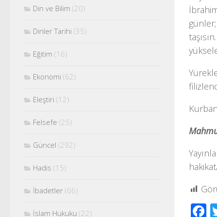
Din ve Bilim
(20)
İbrahim
günler;
Dinler Tarihi
(35)
taşısın
yüksel
Eğitim
(16)
Yürekle
Ekonomi
(62)
filizle
Eleştiri
(12)
Kurban
Felsefe
(25)
Mahmu
Güncel
(292)
Yayınla
hakikat
Hadis
(15)
Gör
İbadetler
(66)
F
İslam Hukuku
(22)