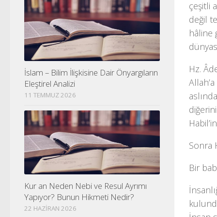
çeşitli
değil t
hâline 
dünyası
Hz. Âde
İslam – Bilim İlişkisine Dair Önyargıların
Allah’a
Eleştirel Analizi
aslında
11 TEMMUZ 2026
diğerin
Habil’i
Sonra 
Bir bab
Kur an Neden Nebi ve Resul Ayrımı
İnsanlı
Yapıyor? Bunun Hikmeti Nedir?
kulunda
22 HAZIRAN 2026