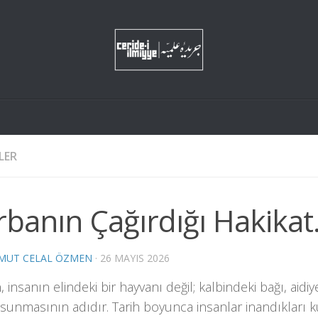
LER
banın Çağırdığı Hakikat.
MUT CELAL ÖZMEN
·
26 MAYIS 2026
n
, insanın elindeki bir hayvanı değil; kalbindeki bağı, aidiye
 sunmasının adıdır. Tarih boyunca insanlar inandıkları 