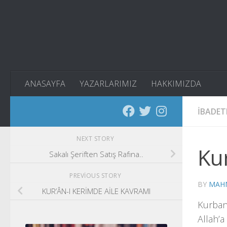
Skip to content
ANASAYFA
YAZARLARIMIZ
HAKKIMIZDA
İBADET
NEXT STORY
Kur
Sakalı Şeriften Satış Rafına..
PREVIOUS STORY
BY
MAH
KUR’ÂN-I KERİMDE AİLE KAVRAMI
Kurba
Allah’a