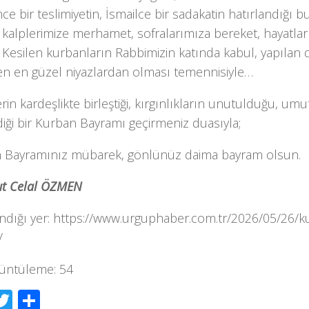
ce bir teslimiyetin, İsmailce bir sadakatin hatırlandığı
 kalplerimize merhamet, sofralarımıza bereket, hayatla
. Kesilen kurbanların Rabbimizin katında kabul, yapılan
en en güzel niyazlardan olması temennisiyle…
rin kardeşlikte birleştiği, kırgınlıkların unutulduğu, um
ndiği bir Kurban Bayramı geçirmeniz duasıyla;
 Bayramınız mübarek, gönlünüz daima bayram olsun.
t Celal ÖZMEN
ndığı yer: https://www.urguphaber.com.tr/2026/05/26/ku
/
üntüleme:
54
acebook
Twitter
Share