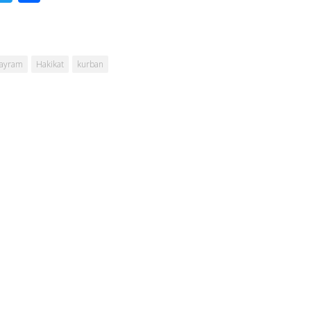
ayram
Hakikat
kurban