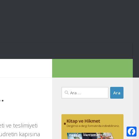
Arama:
.
ti ve teslimiyeti
kudretin kapısına