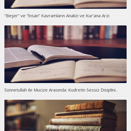
“Beşer” ve “İnsan” Kavramların Analizi ve Kur’ana Arzı
Sünnetullah ile Mucize Arasında: Kudretin Sessiz Disiplini..