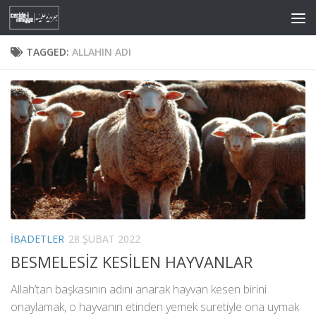
Skip to content
TAGGED:
ALLAHIN ADI
İBADETLER
28 ŞUBAT 2022
BESMELESİZ KESİLEN HAYVANLAR
Allah’tan başkasının adını anarak hayvan kesen birini
onaylamak, o hayvanın etinden yemek suretiyle ona uymak