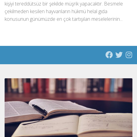
kişiyi tereddütsüz bir şekilde müşrik yapacaktır. Besmele
çekilmeden kesilen hayvanların hükmü helal gıda
konusunun günümüzde en çok tartışılan meselelerinin...