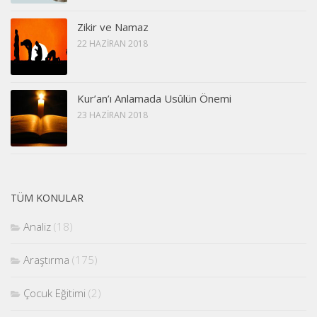
Zikir ve Namaz
22 HAZIRAN 2018
Kur’an’ı Anlamada Usûlün Önemi
23 HAZIRAN 2018
TÜM KONULAR
Analiz
(18)
Araştırma
(175)
Çocuk Eğitimi
(2)