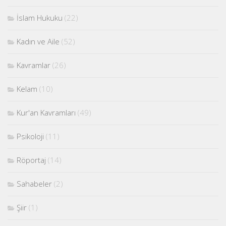
İslam Hukuku
(22)
Kadın ve Aile
(52)
Kavramlar
(26)
Kelam
(10)
Kur'an Kavramları
(49)
Psikoloji
(11)
Röportaj
(14)
Sahabeler
(2)
Şiir
(1)