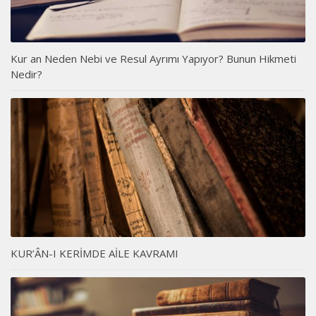
Kur an Neden Nebi ve Resul Ayrımı Yapıyor? Bunun Hikmeti
Nedir?
KUR’ÂN-I KERİMDE AİLE KAVRAMI