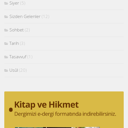
Siyer
(5)
Sizden Gelenler
(12)
Sohbet
(2)
Tarih
(3)
Tasavvuf
(1)
Usûl
(20)