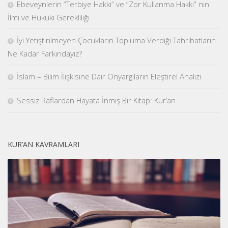
Ebeveynlerin “Terbiye Hakkı” ve “Zor Kullanma Hakkı” nın
İlmi ve Hukuki Gerekliliği
İyi Yetiştirilmeyen Çocukların Topluma Verdiği Tahribatların
Ne Kadar Farkındayız?
İslam – Bilim İlişkisine Dair Önyargıların Eleştirel Analizi
Sessiz Raflardan Hayata İnmiş Bir Kitap: Kur’an
KUR’AN KAVRAMLARI