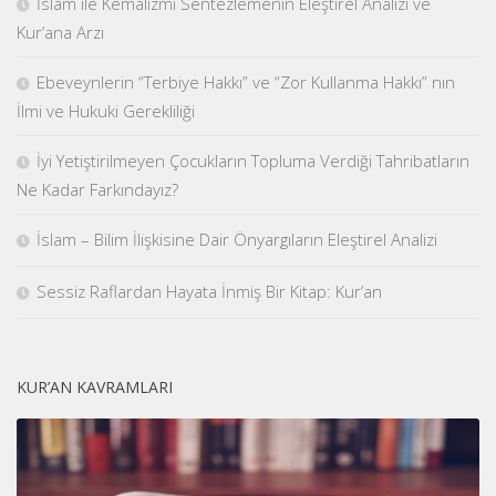
İslâm ile Kemalizmi Sentezlemenin Eleştirel Analizi ve
Kur’ana Arzı
Ebeveynlerin “Terbiye Hakkı” ve “Zor Kullanma Hakkı” nın
İlmi ve Hukuki Gerekliliği
İyi Yetiştirilmeyen Çocukların Topluma Verdiği Tahribatların
Ne Kadar Farkındayız?
İslam – Bilim İlişkisine Dair Önyargıların Eleştirel Analizi
Sessiz Raflardan Hayata İnmiş Bir Kitap: Kur’an
KUR’AN KAVRAMLARI