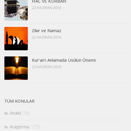
HAC VE KURBAN
22 HAZIRAN 2018
Zikir ve Namaz
22 HAZIRAN 2018
Kur’an’ı Anlamada Usûlün Önemi
23 HAZIRAN 2018
TÜM KONULAR
Analiz
(18)
Araştırma
(175)