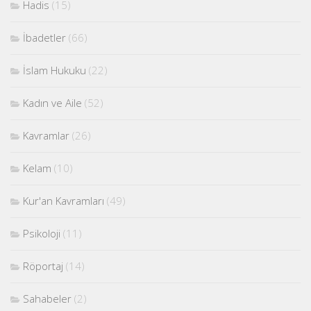
Hadis
(15)
İbadetler
(66)
İslam Hukuku
(22)
Kadın ve Aile
(52)
Kavramlar
(26)
Kelam
(10)
Kur'an Kavramları
(49)
Psikoloji
(11)
Röportaj
(14)
Sahabeler
(2)