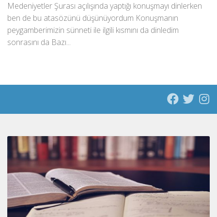
Medeniyetler Şurası açılışında yaptığı konuşmayı dinlerken
ben de bu atasözünü düşünüyordum Konuşmanın
peygamberimizin sünneti ile ilgili kısmını da dinledim
sonrasını da Bazı...