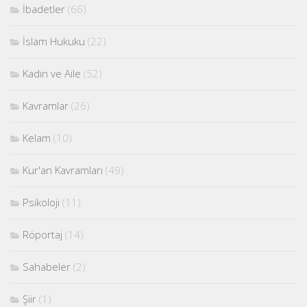
İbadetler
(66)
İslam Hukuku
(22)
Kadın ve Aile
(52)
Kavramlar
(26)
Kelam
(10)
Kur'an Kavramları
(49)
Psikoloji
(11)
Röportaj
(14)
Sahabeler
(2)
Şiir
(1)