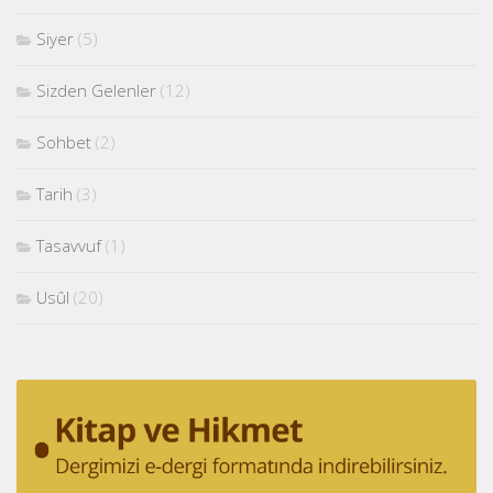
Siyer
(5)
Sizden Gelenler
(12)
Sohbet
(2)
Tarih
(3)
Tasavvuf
(1)
Usûl
(20)