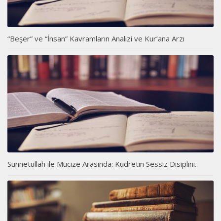
“Beşer” ve “İnsan” Kavramların Analizi ve Kur’ana Arzı
Sünnetullah ile Mucize Arasında: Kudretin Sessiz Disiplini..