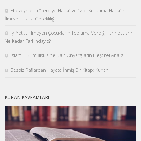
Ebeveynlerin “Terbiye Hakkı” ve “Zor Kullanma Hakkı” nın
İlmi ve Hukuki Gerekliliği
İyi Yetiştirilmeyen Çocukların Topluma Verdiği Tahribatların
Ne Kadar Farkındayız?
İslam – Bilim İlişkisine Dair Önyargıların Eleştirel Analizi
Sessiz Raflardan Hayata İnmiş Bir Kitap: Kur’an
KUR’AN KAVRAMLARI