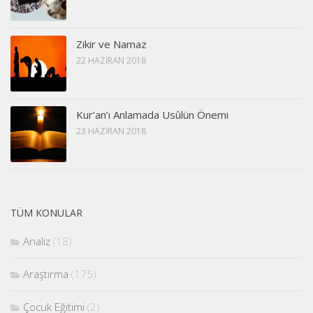
Zikir ve Namaz
22 HAZIRAN 2018
Kur’an’ı Anlamada Usûlün Önemi
23 HAZIRAN 2018
TÜM KONULAR
Analiz
(18)
Araştırma
(175)
Çocuk Eğitimi
(2)