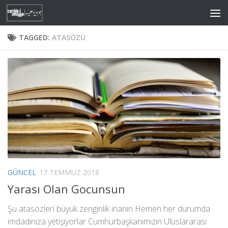
Skip to content
TAGGED:
ATASÖZÜ
GÜNCEL
17 TEMMUZ 2018
Yarası Olan Gocunsun
Şu atasözleri büyük zenginlik inanın Hemen her durumda
imdadınıza yetişiyorlar Cumhurbaşkanımızın Uluslararası