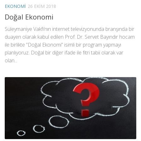
EKONOMI
26 EKIM 2018
Doğal Ekonomi
Süleymaniye Vakfı’nın internet televizyonunda branşında bir
duayen olarak kabul edilen Prof. Dr. Servet Bayındır hocam
ile birlikte ”Doğal Ekonomi” isimli bir program yapmayı
planlıyoruz. Doğal bir diğer ifade ile fıtri tabii olarak var
olan...