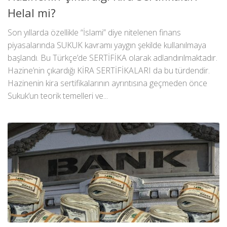
Helal mi?
Son yıllarda özellikle “İslami” diye nitelenen finans
piyasalarında SUKUK kavramı yaygın şekilde kullanılmaya
başlandı. Bu Türkçe’de SERTİFİKA olarak adlandırılmaktadır.
Hazine’nin çıkardığı KİRA SERTİFİKALARI da bu türdendir.
Hazinenin kira sertifikalarının ayrıntısına geçmeden önce
Sukuk’un teorik temelleri ve...