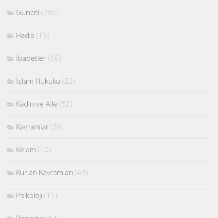
Güncel
(292)
Hadis
(15)
İbadetler
(66)
İslam Hukuku
(22)
Kadın ve Aile
(52)
Kavramlar
(26)
Kelam
(10)
Kur'an Kavramları
(49)
Psikoloji
(11)
Röportaj
(14)