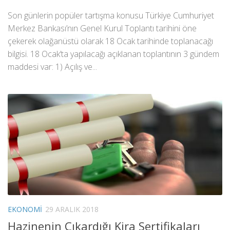
Son günlerin popüler tartışma konusu Türkiye Cumhuriyet
Merkez Bankası’nın Genel Kurul Toplantı tarihini öne
çekerek olağanüstü olarak 18 Ocak tarihinde toplanacağı
bilgisi. 18 Ocak’ta yapılacağı açıklanan toplantının 3 gündem
maddesi var: 1) Açılış ve...
EKONOMI
29 ARALIK 2018
Hazinenin Çıkardığı Kira Sertifikaları