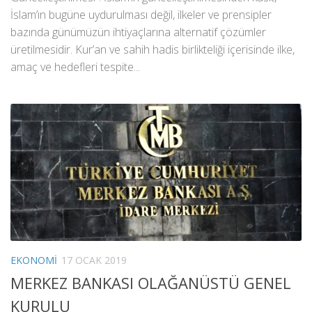
İslam’ın bugüne uydurulması değil, ilkeler ve prensipler
bazında günümüzün ihtiyaçlarına alternatif çözümler
üretilmesidir. Kur’an ve sahih hadis birlikteliği içerisinde ilke,
amaç ve hedefleri tespite...
EKONOMI
17 OCAK 2019
MERKEZ BANKASI OLAĞANÜSTÜ GENEL
KURULU