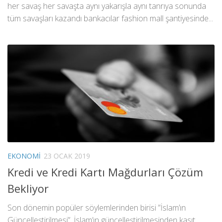
her savaş her savaşta aynı yakarışla aynı tanrıya sonunda
tüm savaşları kazandı bankacılar fashion mall şantiyesinde...
EKONOMI
23 OCAK 2019
Kredi ve Kredi Kartı Mağdurları Çözüm
Bekliyor
Son dönemin popüler söylemlerinden birisi ”İslam’ın
Güncelleştirilmesi”. İslam’ın güncelleştirilmesinden kasıt,