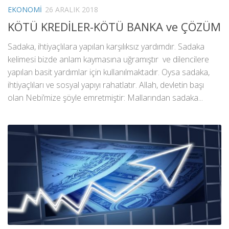
EKONOMI
26 ARALIK 2018
KÖTÜ KREDİLER-KÖTÜ BANKA ve ÇÖZÜM
Sadaka, ihtiyaçlılara yapılan karşılıksız yardımdır. Sadaka
kelimesi bizde anlam kaymasına uğramıştır ve dilencilere
yapılan basit yardımlar için kullanılmaktadır. Oysa sadaka,
ihtiyaçlıları ve sosyal yapıyı rahatlatır. Allah, devletin başı
olan Nebi’mize şöyle emretmiştir: Mallarından sadaka...