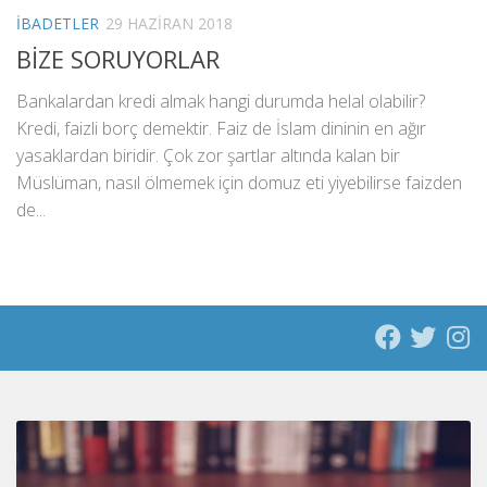
İBADETLER
29 HAZIRAN 2018
BİZE SORUYORLAR
Bankalardan kredi almak hangi durumda helal olabilir?
Kredi, faizli borç demektir. Faiz de İslam dininin en ağır
yasaklardan biridir. Çok zor şartlar altında kalan bir
Müslüman, nasıl ölmemek için domuz eti yiyebilirse faizden
de...