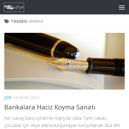
Skip to content
TAGGED:
BANKA
ŞIIR
16 EKIM 2023
Bankalara Haciz Koyma Sanatı
her savaş barış içindi her barış bir istila Tanrı, vatan,
çocuklar için veya adına kurşunlayan kurşunlanan dua etti