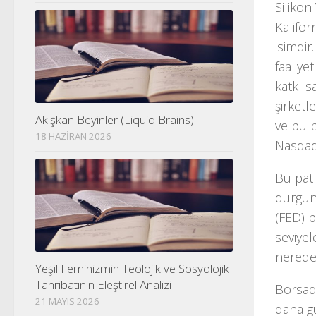
Silikon
Kalifor
isimdir
faaliye
katkı s
şirketl
Akışkan Beyinler (Liquid Brains)
ve bu b
18 HAZIRAN 2026
Nasdaq
Bu patl
durgun
(FED) 
seviyel
nerede
Yeşil Feminizmin Teolojik ve Sosyolojik
Tahribatının Eleştirel Analizi
Borsada
21 MAYIS 2026
daha gü