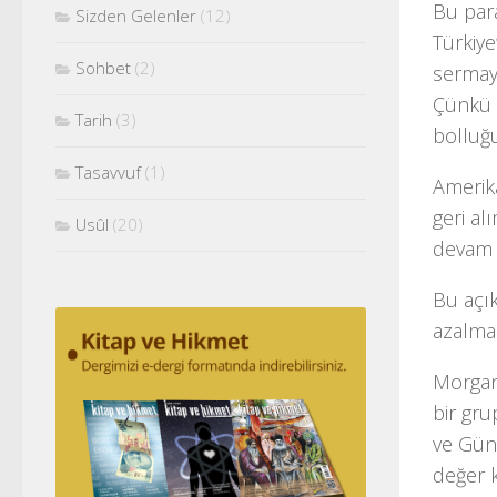
Bu par
Sizden Gelenler
(12)
Türkiy
Sohbet
(2)
sermaye
Çünkü d
Tarih
(3)
bolluğu
Tasavvuf
(1)
Amerika
geri al
Usûl
(20)
devam 
Bu açık
azalma
Morgan 
bir gru
ve Güne
değer 