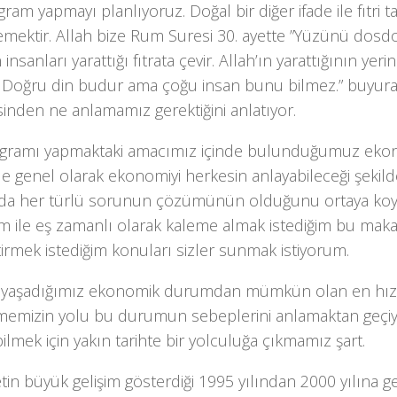
gram yapmayı planlıyoruz. Doğal bir diğer ifade ile fıtri ta
emektir. Allah bize Rum Suresi 30. ayette ”Yüzünü dosd
 insanları yarattığı fıtrata çevir. Allah’ın yarattığının yeri
. Doğru din budur ama çoğu insan bunu bilmez.” buyurar
inden ne anlamamız gerektiğini anlatıyor.
gramı yapmaktaki amacımız içinde bulunduğumuz ek
de genel olarak ekonomiyi herkesin anlayabileceği şeki
’da her türlü sorunun çözümünün olduğunu ortaya koy
m ile eş zamanlı olarak kaleme almak istediğim bu maka
tirmek istediğim konuları sizler sunmak istiyorum.
yaşadığımız ekonomik durumdan mümkün olan en hızlı
lmemizin yolu bu durumun sebeplerini anlamaktan geçi
ilmek için yakın tarihte bir yolculuğa çıkmamız şart.
tin büyük gelişim gösterdiği 1995 yılından 2000 yılına 