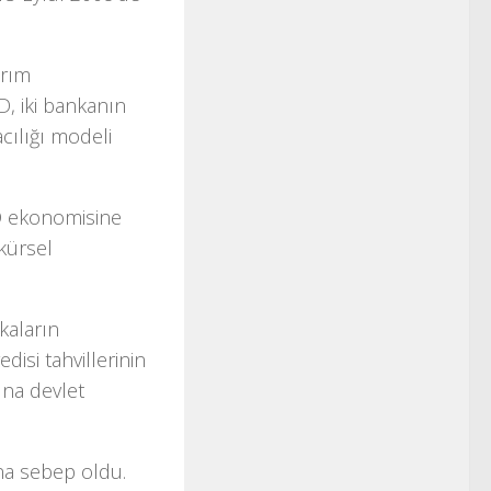
ırım
, iki bankanın
cılığı modeli
BD ekonomisine
 kürsel
kaların
disi tahvillerinin
ına devlet
na sebep oldu.