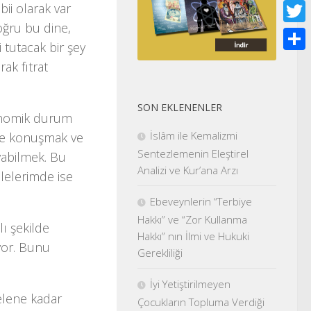
Face
bii olarak var
oğru bu dine,
Twitt
ni tutacak bir şey
Shar
ak fıtrat
SON EKLENENLER
onomik durum
İslâm ile Kemalizmi
lde konuşmak ve
Sentezlemenin Eleştirel
abilmek. Bu
Analizi ve Kur’ana Arzı
lelerimde ise
Ebeveynlerin “Terbiye
Hakkı” ve “Zor Kullanma
 şekilde
Hakkı” nın İlmi ve Hukuki
yor. Bunu
Gerekliliği
İyi Yetiştirilmeyen
gelene kadar
Çocukların Topluma Verdiği