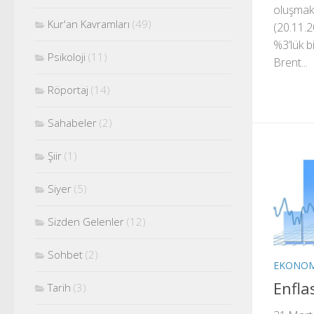
oluşmakt
Kur'an Kavramları
(49)
(20.11.2
%3’lük b
Psikoloji
(11)
Brent...
Röportaj
(14)
Sahabeler
(2)
Şiir
(1)
Siyer
(5)
Sizden Gelenler
(12)
Sohbet
(2)
EKONOM
Enfla
Tarih
(3)