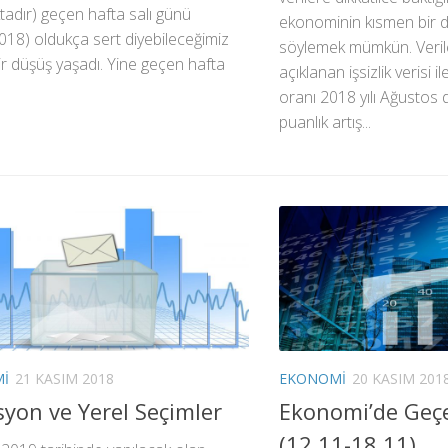
adır) geçen hafta salı günü
ekonominin kısmen bir d
018) oldukça sert diyebileceğimiz
söylemek mümkün. Veril
ir düşüş yaşadı. Yine geçen hafta
açıklanan işsizlik verisi i
oranı 2018 yılı Ağustos
puanlık artış...
I
21 KASIM 2018
EKONOMI
20 KASIM 201
syon ve Yerel Seçimler
Ekonomi’de Geç
(12.11-18.11)