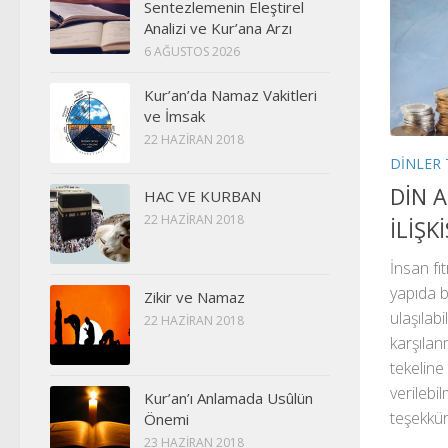
Sentezlemenin Eleştirel
Analizi ve Kur’ana Arzı
6 AĞUSTOS 2026
Kur’an’da Namaz Vakitleri
ve İmsak
22 HAZIRAN 2018
DINLER 
DİN 
HAC VE KURBAN
22 HAZIRAN 2018
İLİŞK
İnsan fı
yapıda bu
Zikir ve Namaz
ulaşılab
22 HAZIRAN 2018
karşılan
tekeline 
verilebi
Kur’an’ı Anlamada Usûlün
teşekkür 
Önemi
23 HAZIRAN 2018