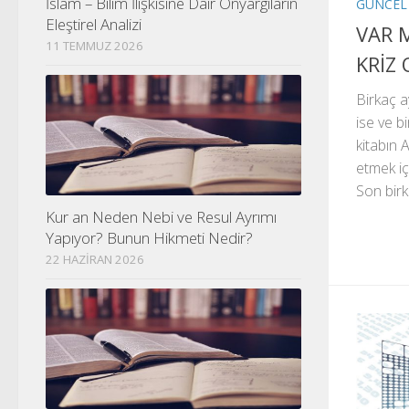
İslam – Bilim İlişkisine Dair Önyargıların
GÜNCEL
Eleştirel Analizi
VAR M
11 TEMMUZ 2026
KRİZ
Birkaç a
ise ve bi
kitabın A
etmek iç
Son birk
Kur an Neden Nebi ve Resul Ayrımı
Yapıyor? Bunun Hikmeti Nedir?
22 HAZIRAN 2026