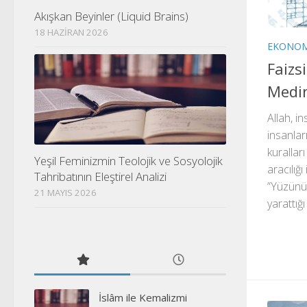
Akışkan Beyinler (Liquid Brains)
18 HAZIRAN 2026
EKONOM
Faizs
Medi
Allah, i
insanlar
kuralları
Yeşil Feminizmin Teolojik ve Sosyolojik
aracılığı
Tahribatının Eleştirel Analizi
”Yüzünü 
21 MAYIS 2026
yarattığı 
İslâm ile Kemalizmi