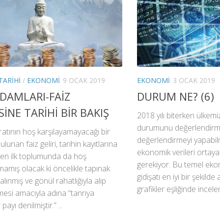
TARIHI
/
EKONOMI
9 OCAK 2019
EKONOMI
3 OCAK 2019
ADAMLARI-FAİZ
DURUM NE? (6)
İSİNE TARİHİ BİR BAKIŞ
2018 yılı biterken ülkem
durumunu değerlendirme
tratının hoş karşılayamayacağı bir
değerlendirmeyi yapabil
lunan faiz geliri, tarihin kayıtlarına
ekonomik verileri ortay
ilen ilk toplumunda da hoş
gerekiyor. Bu temel ekon
mamış olacak ki öncelikle tapınak
gidişatı en iyi bir şekilde
alınmış ve gönül rahatlığıyla alıp
grafikler eşliğinde incele
lmesi amacıyla adına “tanrıya
payı denilmiştir.” ...