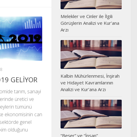
Melekler ve Cinler ile İlgili
Görüşlerin Analizi ve Kur’ana
Arzı
18
Kalbin Mühürlenmesi, İnşirah
019 GELİYOR
ve Hidayet Kavramlarının
Analizi ve Kur’ana Arzı
nomide tarım, sanayi
erinde üretici ve
reylerin tümünü
lke ekonomisinin can
 sektörde genel
hakim olduğunu
“Beşer” ve “İnsan”