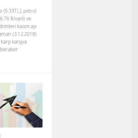
 (5.33TL), petrol
6.76 $/varil) ve
dirimleri kasım ayı
zaman (3.12.2018)
 karşı karşıya
e beraber
8