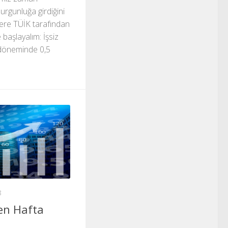
urgunluğa girdiğini
ere TÜİK tarafından
le başlayalım: İşsiz
 döneminde 0,5
8
en Hafta