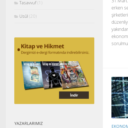
31.Mart.
Tasavvuf
(1)
erken s
şirketler
Usûl
(20)
düzenliy
yakından
ekonomi
sorulmuş
YAZARLARIMIZ
EKONOM