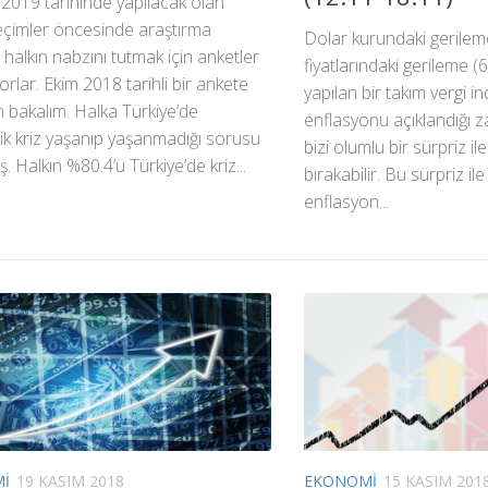
2019 tarihinde yapılacak olan
eçimler öncesinde araştırma
Dolar kurundaki gerileme
i halkın nabzını tutmak için anketler
fiyatlarındaki gerileme (6
orlar. Ekim 2018 tarihli bir ankete
yapılan bir takım vergi in
 bakalım. Halka Türkiye’de
enflasyonu açıklandığı 
k kriz yaşanıp yaşanmadığı sorusu
bizi olumlu bir sürpriz ile
. Halkın %80.4’ü Türkiye’de kriz...
bırakabilir. Bu sürpriz il
enflasyon...
I
19 KASIM 2018
EKONOMI
15 KASIM 201