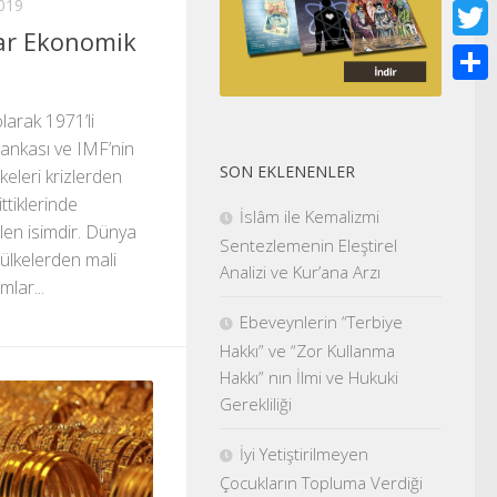
019
Face
ar Ekonomik
Twitt
Shar
larak 1971’li
ankası ve IMF’nin
SON EKLENENLER
keleri krizlerden
ttiklerinde
İslâm ile Kemalizmi
ilen isimdir. Dünya
Sentezlemenin Eleştirel
 ülkelerden mali
Analizi ve Kur’ana Arzı
mlar...
Ebeveynlerin “Terbiye
Hakkı” ve “Zor Kullanma
Hakkı” nın İlmi ve Hukuki
Gerekliliği
İyi Yetiştirilmeyen
Çocukların Topluma Verdiği