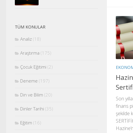
TÜM KONULAR
Analiz
(18)
Araştırma
(175)
Çocuk Eğitimi
(2)
EKONOM
Hazin
Deneme
(197)
Sertif
Din ve Bilim
(20)
Son yılla
finans 
Dinler Tarihi
(35)
şekilde 
SERTİFİK
Eğitim
(16)
Hazine’