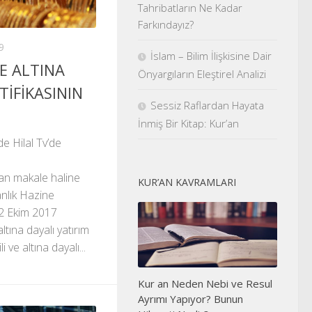
Tahribatların Ne Kadar
Farkındayız?
9
İslam – Bilim İlişkisine Dair
VE ALTINA
Önyargıların Eleştirel Analizi
TİFİKASININ
Sessiz Raflardan Hayata
İnmiş Bir Kitap: Kur’an
e Hilal Tv’de
an makale haline
KUR’AN KAVRAMLARI
anlık Hazine
 2 Ekim 2017
altına dayalı yatırım
i ve altına dayalı...
Kur an Neden Nebi ve Resul
Ayrımı Yapıyor? Bunun