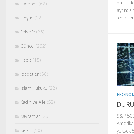
bu türde
Ekonomi
(62)
ayrıntı
temelleri
Eleştiri
(12)
Felsefe
(25)
Güncel
(292)
Hadis
(15)
İbadetler
(66)
İslam Hukuku
(22)
EKONOM
Kadın ve Aile
(52)
DURU
S&P 500
Kavramlar
(26)
Amerika’
Kelam
(10)
yüksek 5