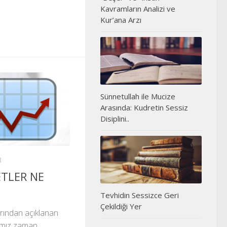
Kavramların Analizi ve
Kur’ana Arzı
Sünnetullah ile Mucize
Arasında: Kudretin Sessiz
Disiplini..
8
ETLER NE
Tevhidin Sessizce Geri
Çekildiği Yer
arından açıklanan
ğımız zaman