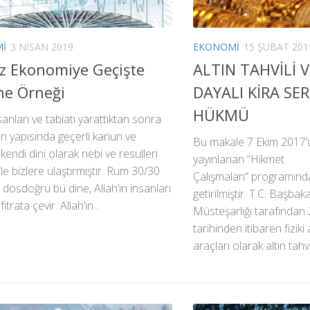
I
3 NISAN 2019
EKONOMI
15 ŞUBAT 201
iz Ekonomiye Geçişte
ALTIN TAHVİLİ 
ne Örneği
DAYALI KİRA SER
HÜKMÜ
nsanları ve tabiatı yarattıktan sonra
ın yapısında geçerli kanun ve
Bu makale 7 Ekim 2017’d
 kendi dini olarak nebi ve resulleri
yayınlanan “Hikmet
 ile bizlere ulaştırmıştır. Rum 30/30
Çalışmaları” programınd
dosdoğru bu dine, Allah’ın insanları
getirilmiştir. T.C. Başbak
fıtrata çevir. Allah’ın...
Müsteşarlığı tarafından
tarihinden itibaren fiziki 
araçları olarak altın tahvil