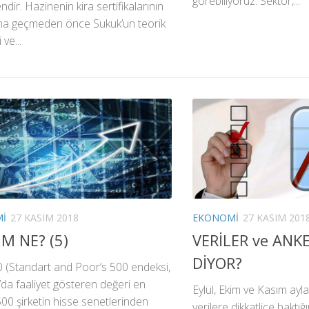
görebiliyoruz. Sektör,...
ndir. Hazinenin kira sertifikalarının
sına geçmeden önce Sukuk’un teorik
 ve...
I
27 KASIM 2018
EKONOMI
27 KASIM 201
M NE? (5)
VERİLER ve ANK
DİYOR?
 (Standart and Poor’s 500 endeksi,
da faaliyet gösteren değeri en
Eylül, Ekim ve Kasım ayl
00 şirketin hisse senetlerinden
verilere dikkatlice baktı