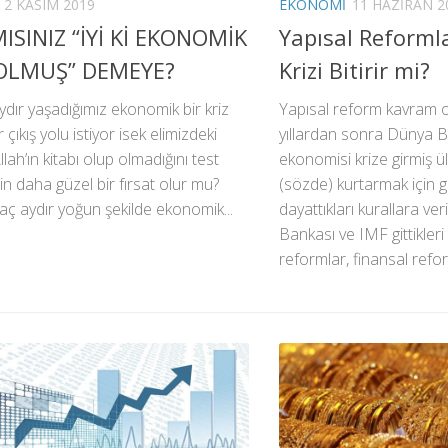
2 KASIM 2019
EKONOMI
11 HAZIRAN 2
ISINIZ “İYİ Kİ EKONOMİK
Yapısal Reforml
 OLMUŞ” DEMEYE?
Krizi Bitirir mi?
ydır yaşadığımız ekonomik bir kriz
Yapısal reform kavram o
r çıkış yolu istiyor isek elimizdeki
yıllardan sonra Dünya B
llah’ın kitabı olup olmadığını test
ekonomisi krize girmiş ül
in daha güzel bir fırsat olur mu?
(sözde) kurtarmak için gi
aç aydır yoğun şekilde ekonomik...
dayattıkları kurallara ver
Bankası ve IMF gittikleri
reformlar, finansal refor