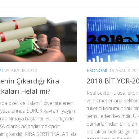
I
29 ARALIK 2018
EKONOMI
19 ARALIK 20
enin Çıkardığı Kira
2018 BİTİYOR-2
ikaları Helal mi?
Reel sektör, ulusal eko
ve hizmetler ana sektörl
rda özellikle “İslami” diye nitelenen
tüketici konumundaki bi
piyasalarında SUKUK kavramı yaygın
temsil eden kesimdir. Ü
kullanılmaya başlandı. Bu Türkçe’de
damarlarından biri olan
A olarak adlandırılmaktadır.
olarak bir belirsizliğin 
nin çıkardığı KİRA SERTİFİKALARI da