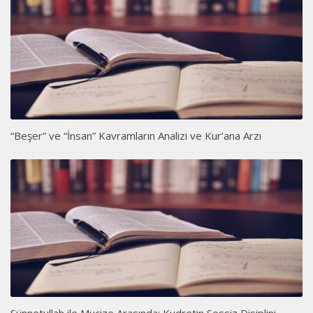
“Beşer” ve “İnsan” Kavramların Analizi ve Kur’ana Arzı
Sünnetullah ile Mucize Arasında: Kudretin Sessiz Disiplini..