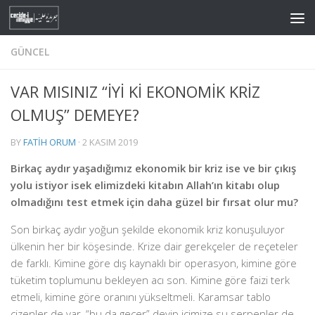
Skip to content
GÜNCEL
VAR MISINIZ “İYİ Kİ EKONOMİK KRİZ
OLMUŞ” DEMEYE?
BY
FATIH ORUM
·
2 KASIM 2019
Birkaç aydır yaşadığımız ekonomik bir kriz ise ve bir çıkış
yolu istiyor isek elimizdeki kitabın Allah’ın kitabı olup
olmadığını test etmek için daha güzel bir fırsat olur mu?
Son birkaç aydır yoğun şekilde ekonomik kriz konuşuluyor
ülkenin her bir köşesinde. Krize dair gerekçeler de reçeteler
de farklı. Kimine göre dış kaynaklı bir operasyon, kimine göre
tüketim toplumunu bekleyen acı son. Kimine göre faizi terk
etmeli, kimine göre oranını yükseltmeli. Karamsar tablo
çizenler de var, “bu da geçer” deyip içimize su serpenler de.