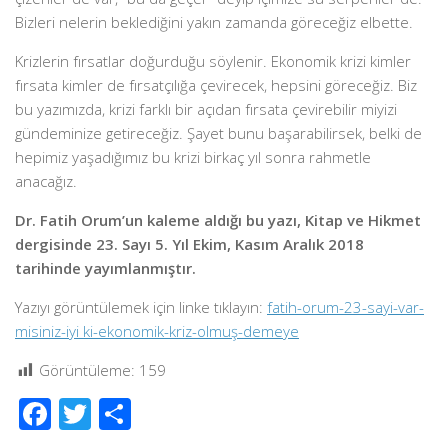
Bizleri nelerin beklediğini yakın zamanda göreceğiz elbette.
Krizlerin fırsatlar doğurduğu söylenir. Ekonomik krizi kimler
fırsata kimler de fırsatçılığa çevirecek, hepsini göreceğiz. Biz
bu yazımızda, krizi farklı bir açıdan fırsata çevirebilir miyizi
gündeminize getireceğiz. Şayet bunu başarabilirsek, belki de
hepimiz yaşadığımız bu krizi birkaç yıl sonra rahmetle
anacağız.
Dr. Fatih Orum’un kaleme aldığı bu yazı, Kitap ve Hikmet
dergisinde 23. Sayı 5. Yıl Ekim, Kasım Aralık 2018
tarihinde yayımlanmıştır.
Yazıyı görüntülemek için linke tıklayın:
fatih-orum-23-sayi-var-
misiniz-iyi ki-ekonomik-kriz-olmuş-demeye
Görüntüleme:
159
Facebook
Twitter
Share