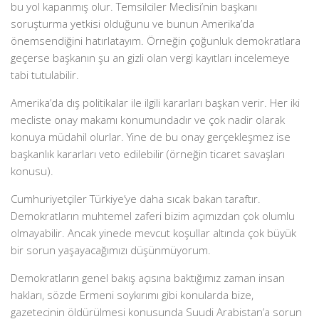
bu yol kapanmış olur. Temsilciler Meclisi’nin başkanı
soruşturma yetkisi olduğunu ve bunun Amerika’da
önemsendiğini hatırlatayım. Örneğin çoğunluk demokratlara
geçerse başkanın şu an gizli olan vergi kayıtları incelemeye
tabi tutulabilir.
Amerika’da dış politikalar ile ilgili kararları başkan verir. Her iki
mecliste onay makamı konumundadır ve çok nadir olarak
konuya müdahil olurlar. Yine de bu onay gerçekleşmez ise
başkanlık kararları veto edilebilir (örneğin ticaret savaşları
konusu).
Cumhuriyetçiler Türkiye’ye daha sıcak bakan taraftır.
Demokratların muhtemel zaferi bizim açımızdan çok olumlu
olmayabilir. Ancak yinede mevcut koşullar altında çok büyük
bir sorun yaşayacağımızı düşünmüyorum.
Demokratların genel bakış açısına baktığımız zaman insan
hakları, sözde Ermeni soykırımı gibi konularda bize,
gazetecinin öldürülmesi konusunda Suudi Arabistan’a sorun