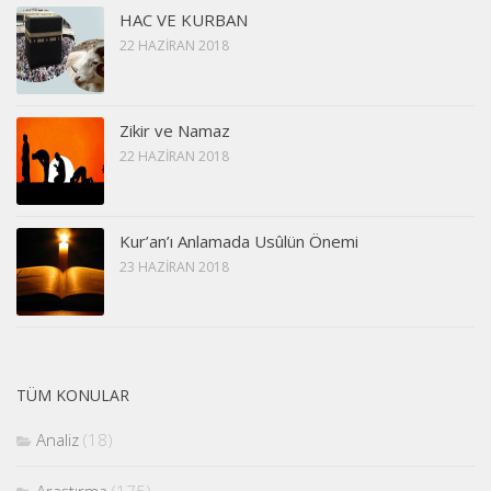
HAC VE KURBAN
22 HAZIRAN 2018
Zikir ve Namaz
22 HAZIRAN 2018
Kur’an’ı Anlamada Usûlün Önemi
23 HAZIRAN 2018
TÜM KONULAR
Analiz
(18)
Araştırma
(175)