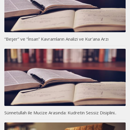
“Beşer” ve “İnsan” Kavramların Analizi ve Kur’ana Arzı
Sünnetullah ile Mucize Arasında: Kudretin Sessiz Disiplini..