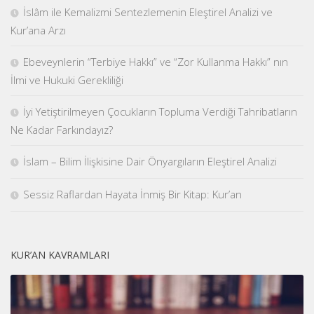
İslâm ile Kemalizmi Sentezlemenin Eleştirel Analizi ve
Kur’ana Arzı
Ebeveynlerin “Terbiye Hakkı” ve “Zor Kullanma Hakkı” nın
İlmi ve Hukuki Gerekliliği
İyi Yetiştirilmeyen Çocukların Topluma Verdiği Tahribatların
Ne Kadar Farkındayız?
İslam – Bilim İlişkisine Dair Önyargıların Eleştirel Analizi
Sessiz Raflardan Hayata İnmiş Bir Kitap: Kur’an
KUR’AN KAVRAMLARI