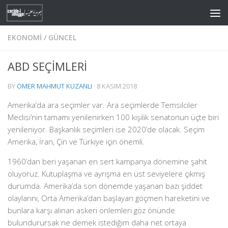
Skip to content
EKONOMI
/
GÜNCEL
ABD SEÇİMLERİ
BY
ÖMER MAHMUT KUZANLI
·
8 KASIM 2018
Amerika’da ara seçimler var. Ara seçimlerde Temsilciler
Meclisi’nin tamamı yenilenirken 100 kişilik senatonun üçte biri
yenileniyor. Başkanlık seçimleri ise 2020’de olacak. Seçim
Amerika, İran, Çin ve Türkiye için önemli.
1960’dan beri yaşanan en sert kampanya dönemine şahit
oluyoruz. Kutuplaşma ve ayrışma en üst seviyelere çıkmış
durumda. Amerika’da son dönemde yaşanan bazı şiddet
olaylarını, Orta Amerika’dan başlayan göçmen hareketini ve
bunlara karşı alınan askeri önlemleri göz önünde
bulundurursak ne demek istediğim daha net ortaya