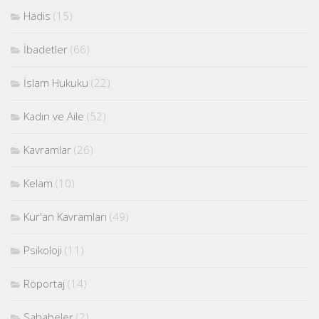
Hadis
(15)
İbadetler
(66)
İslam Hukuku
(22)
Kadın ve Aile
(52)
Kavramlar
(26)
Kelam
(10)
Kur'an Kavramları
(49)
Psikoloji
(11)
Röportaj
(14)
Sahabeler
(2)