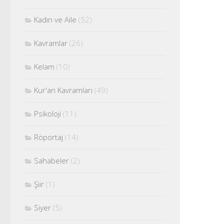
Kadın ve Aile
(52)
Kavramlar
(26)
Kelam
(10)
Kur'an Kavramları
(49)
Psikoloji
(11)
Röportaj
(14)
Sahabeler
(2)
Şiir
(1)
Siyer
(5)