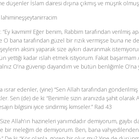
ne düşenler İslam dairesi dışına çıkmış ve müşrik olmuşl
llahimineşşeytanirracim
i: “Ey kavmim! Eğer benim, Rabbim tarafından verilmiş apa
e O bana tarafından güzel bir rızık vermişse buna ne de
 şeylerin aksini yaparak size aykırı davranmak istemiyo
 yettiği kadar ıslah etmek istiyorum. Fakat başarmam A
 Yalnız O’na güvenip dayandım ve bütün benliğimle O’na
a ısrar edenler, (yine) “Sen Allah tarafından gönderilmiş 
ler. Sen (de) de ki: “Benimle sizin aranızda şahit olarak A
esajın bilgisini iyice sindirmiş kimseler.” Rad 43
 “Size Allah’ın hazineleri yanımdadır demiyorum, gaybı 
ze bir meleğim de demiyorum. Ben, bana vahyedilenden
 De ki: “Kör olanla, gören bir olur mu? Yine de düşünm