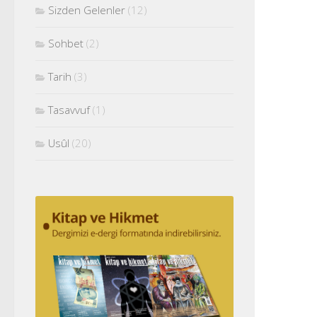
Sizden Gelenler
(12)
Sohbet
(2)
Tarih
(3)
Tasavvuf
(1)
Usûl
(20)