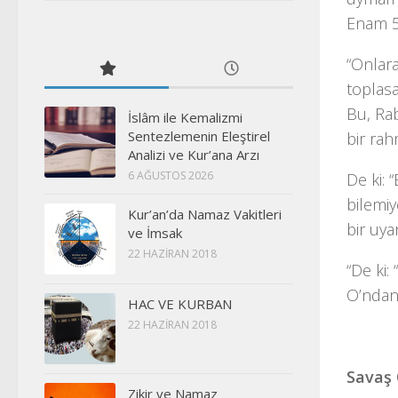
Enam 
“Onlara
toplas
Bu, Rab
İslâm ile Kemalizmi
Sentezlemenin Eleştirel
bir rah
Analizi ve Kur’ana Arzı
6 AĞUSTOS 2026
De ki: 
bilemi
Kur’an’da Namaz Vakitleri
bir uya
ve İmsak
22 HAZIRAN 2018
“De ki:
O’ndan
HAC VE KURBAN
22 HAZIRAN 2018
Savaş
Zikir ve Namaz