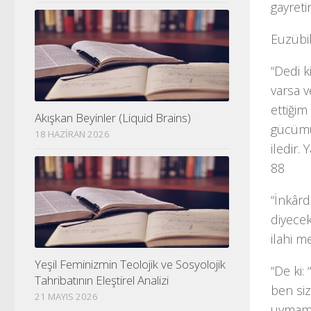
gayreti
Euzübi
“Dedi k
varsa v
ettiğim
Akışkan Beyinler (Liquid Brains)
gücümün
18 HAZIRAN 2026
iledir.
88
“İnkârd
diyecek
ilahi m
Yeşil Feminizmin Teolojik ve Sosyolojik
“De ki:
Tahribatının Eleştirel Analizi
ben si
21 MAYIS 2026
uymam.”