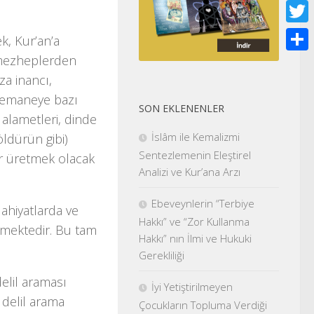
Face
Twitt
k, Kur’an’a
 mezheplerden
Shar
za inancı,
-Yemaneye bazı
SON EKLENENLER
 alametleri, dinde
İslâm ile Kemalizmi
ldürün gibi)
Sentezlemenin Eleştirel
ler üretmek olacak
Analizi ve Kur’ana Arzı
Ebeveynlerin “Terbiye
lahiyatlarda ve
Hakkı” ve “Zor Kullanma
ilmektedir. Bu tam
Hakkı” nın İlmi ve Hukuki
Gerekliliği
elil araması
İyi Yetiştirilmeyen
delil arama
Çocukların Topluma Verdiği