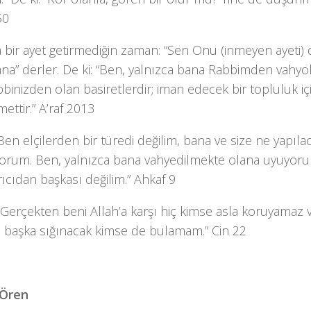
50
 bir ayet getirmediğin zaman: “Sen Onu (inmeyen ayeti) 
ana” derler. De ki: “Ben, yalnızca bana Rabbimden vahy
binizden olan basiretlerdir; iman edecek bir topluluk içi
mettir.” A’raf 2013
“Ben elçilerden bir türedi değilim, bana ve size ne yapıla
yorum. Ben, yalnızca bana vahyedilmekte olana uyuyoru
rıcıdan başkası değilim.” Ahkaf 9
 “Gerçekten beni Allah’a karşı hiç kimse asla koruyamaz v
 başka sığınacak kimse de bulamam.” Cin 22
 Ören