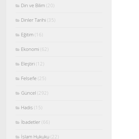
Din ve Bilim
(20)
Dinler Tarihi
(35)
Eğitim
(16)
Ekonomi
(62)
Eleştiri
(12)
Felsefe
(25)
Güncel
(292)
Hadis
(15)
İbadetler
(66)
İslam Hukuku
(22)