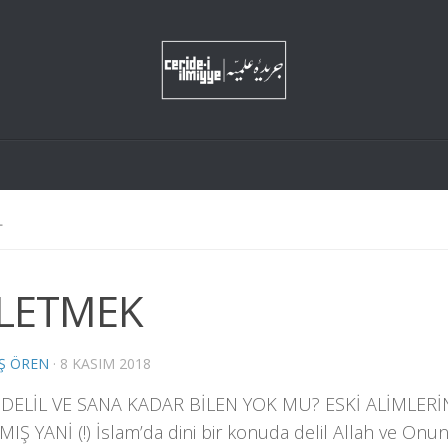
L
LETMEK
Ş ÖREN
·
8 KASIM 2018
DELİL VE SANA KADAR BİLEN YOK MU? ESKİ ALİMLERİ
IŞ YANİ (!) İslam’da dini bir konuda delil Allah ve Onun 