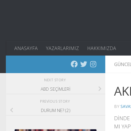
Skip to content
ANASAYFA
YAZARLARIMIZ
HAKKIMIZDA
GÜNCE
NEXT STORY
AK
ABD SEÇİMLERİ
PREVIOUS STORY
BY
SAVA
DURUM NE? (2)
DİNDE 
MI YAPM