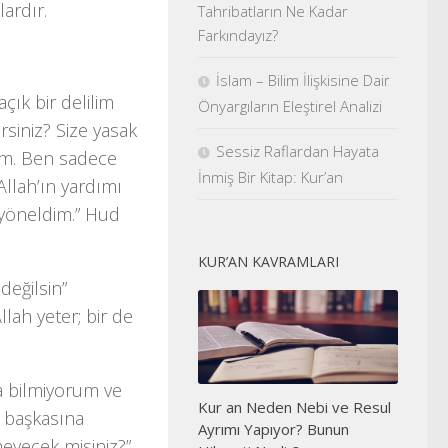
ardır.
Tahribatların Ne Kadar
Farkındayız?
İslam – Bilim İlişkisine Dair
çık bir delilim
Önyargıların Eleştirel Analizi
rsiniz? Size yasak
Sessiz Raflardan Hayata
rum. Ben sadece
İnmiş Bir Kitap: Kur’an
llah’ın yardımı
 yöneldim.” Hud
KUR’AN KAVRAMLARI
değilsin”
llah yeter; bir de
da bilmiyorum ve
Kur an Neden Nebi ve Resul
 başkasına
Ayrımı Yapıyor? Bunun
eyecek misiniz?”