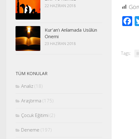
22 HAZIRAN 2018
Gör
F
Kur’an’ı Anlamada Usûlün
Önemi
23 HAZIRAN 2018
Tags:
B
TÜM KONULAR
Analiz
(18)
Araştırma
(175)
Çocuk Eğitimi
(2)
Deneme
(197)