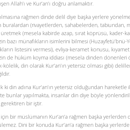
şen Allah’ı ve Kur’an’ı doğru anlamaktır.
olmasına rağmen dinde delil diye başka yerlere yönelme
 buralardan (rivayetlerden, sahabelerden, tabiundan,
r üretmek (mesela kabirde azap, sırat köprüsü, kader-ka
in bazı münafıkların isimlerini bilmesi (Huzayfetü’bnü
ların listesini vermesi), evliya-keramet konusu, kıyamet
zin de hüküm koyma iddiası (mesela dinden dönenleri ö
ik-kölelik, din olarak Kur’an’ın yetersiz olması gibi) delil
ldir.
k ki din adına Kur’an’ın yetersiz olduğundan hareketle i
te bunlar yapılmakta, insanlar din diye böyle yönlendir
gerektiren bir iştir.
için bir müslümanın Kur’an’a rağmen başka yerlerden d
lemez. Dini bir konuda Kur’an’a rağmen başka yerlerde 