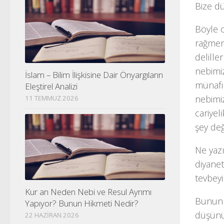
Bize dü
Böyle 
rağmen
delille
nebimiz
İslam – Bilim İlişkisine Dair Önyargıların
münafık
Eleştirel Analizi
nebimi
11 TEMMUZ 2026
cariyel
şey deği
Ne yazı
diyanet
tevbeyi 
Kur an Neden Nebi ve Resul Ayrımı
Bunun 
Yapıyor? Bunun Hikmeti Nedir?
düşünü
22 HAZIRAN 2026