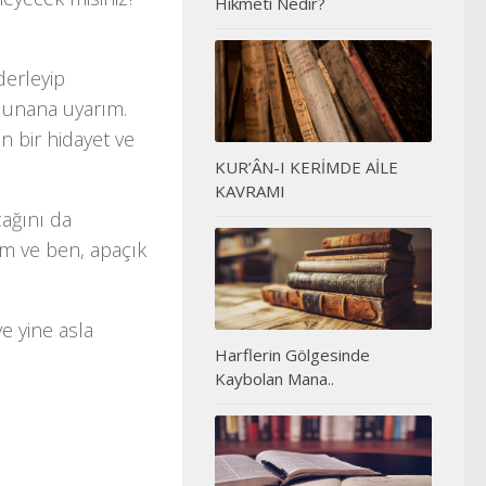
Hikmeti Nedir?
derleyip
olunana uyarım.
n bir hidayet ve
KUR’ÂN-I KERİMDE AİLE
KAVRAMI
cağını da
m ve ben, apaçık
e yine asla
Harflerin Gölgesinde
Kaybolan Mana..