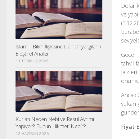
Dolar k
ve yapı
(3.12.2
beraber
seviye
İslam – Bilim İlişkisine Dair Önyargıların
Eleştirel Analizi
Geçen h
11 TEMMUZ 2026
tahvil 
faizler
önümüz
Ancak 2
yukarı 
gündeme
Kur an Neden Nebi ve Resul Ayrımı
Yapıyor? Bunun Hikmeti Nedir?
Fiyat 
22 HAZIRAN 2026