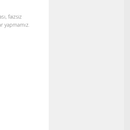
ı, faizsiz
lar yapmamız.