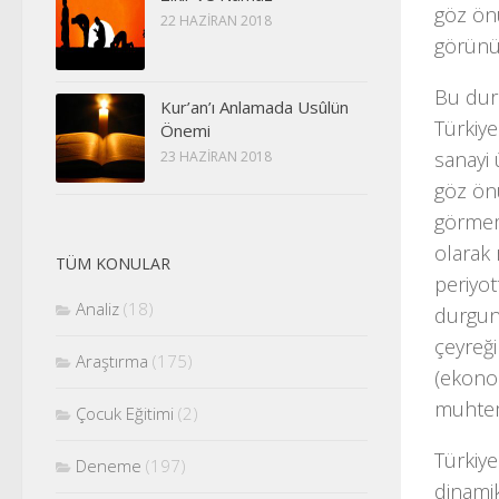
göz ön
22 HAZIRAN 2018
görünü
Bu duru
Kur’an’ı Anlamada Usûlün
Türkiye
Önemi
sanayi 
23 HAZIRAN 2018
göz ön
görmem
olarak 
TÜM KONULAR
periyo
Analiz
(18)
durgunl
çeyreği
Araştırma
(175)
(ekono
muhtem
Çocuk Eğitimi
(2)
Türkiye
Deneme
(197)
dinamik