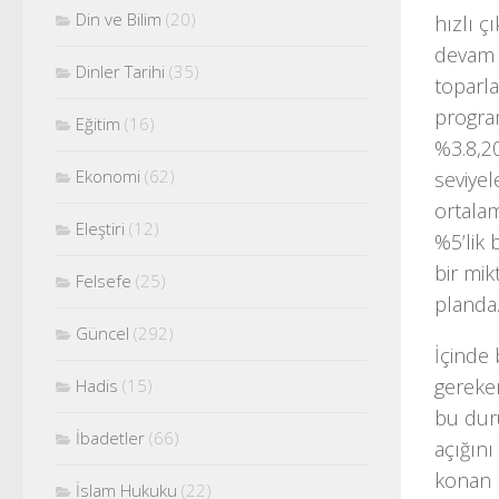
Din ve Bilim
(20)
hızlı ç
devam 
Dinler Tarihi
(35)
toparla
progra
Eğitim
(16)
%3.8,2
Ekonomi
(62)
seviye
ortala
Eleştiri
(12)
%5’lik 
bir mi
Felsefe
(25)
planda
Güncel
(292)
İçinde
gereke
Hadis
(15)
bu dur
İbadetler
(66)
açığını
konan h
İslam Hukuku
(22)