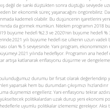
ıkış değil de sanki düştükten sonra düştüğü seviyede uz
eden bir ekonomik süreç yaşanacağını öngörebiliriz. Da
nmada kademeli olabilir. Bu düşüncenin işaretlerini ye
mında da görmek mümkün. Nitekim programın 2018 b
019 büyüme hedefi %2.3 ve 2020’nin büyüme hedefi % 
lerinde.2021 yılı büyüme hedefi ise ülkenin uzun vadel
ması olan % 5 seviyesinde. Yani program, ekonomimizin 
büyümeyi 2021 yılında hedefliyor. Programın ana hedef ol
ktar artışa katlanarak enflasyonu düşürme ve dengelem
.
 bulunduğumuz durumu bir fırsat olarak değerlendirip 
nleri yaparsak hem bu durumdan çıkışımızı hızlandırır
uma düşmemizi engelleriz. Yani enflasyonu tekrar azdır
 yükseltecek politikalardan uzak durup yeni ekonomi pol
edeflerle uyumlu politikalar izlememiz gerekiyor. Aksi 