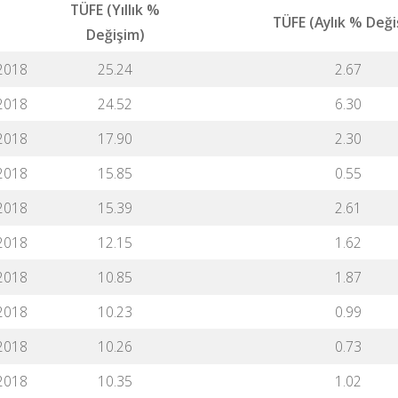
TÜFE (Yıllık %
TÜFE (Aylık % Deği
Değişim)
2018
25.24
2.67
2018
24.52
6.30
2018
17.90
2.30
2018
15.85
0.55
2018
15.39
2.61
2018
12.15
1.62
2018
10.85
1.87
2018
10.23
0.99
2018
10.26
0.73
2018
10.35
1.02