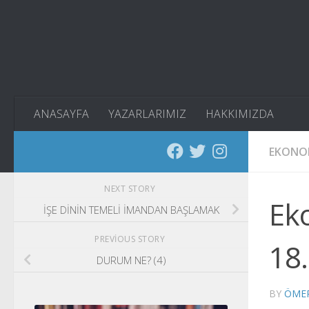
Skip to content
ANASAYFA
YAZARLARIMIZ
HAKKIMIZDA
EKONO
NEXT STORY
Ek
İŞE DİNİN TEMELİ İMANDAN BAŞLAMAK
PREVIOUS STORY
18.
DURUM NE? (4)
BY
ÖME