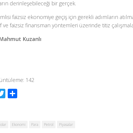
rın derinleşebileceği bir gerçek.
lisi faizsiz ekonomiye geçiş için gerekli adımların atılmas
f ve faizsiz finansman yöntemleri üzerinde titiz çalışma
Mahmut Kuzanlı
üntüleme:
142
acebook
Twitter
Share
olar
Ekonomi
Para
Petrol
Piyasalar