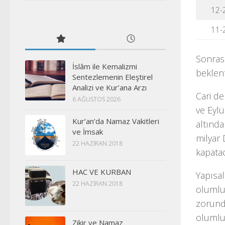
12-
11-
Sonrası
İslâm ile Kemalizmi
beklent
Sentezlemenin Eleştirel
Analizi ve Kur’ana Arzı
Cari de
6 AĞUSTOS 2026
ve Eyl
Kur’an’da Namaz Vakitleri
altında
ve İmsak
milyar 
22 HAZIRAN 2018
kapatac
HAC VE KURBAN
Yapısal
22 HAZIRAN 2018
olumlu 
zorunda
olumlu 
Zikir ve Namaz