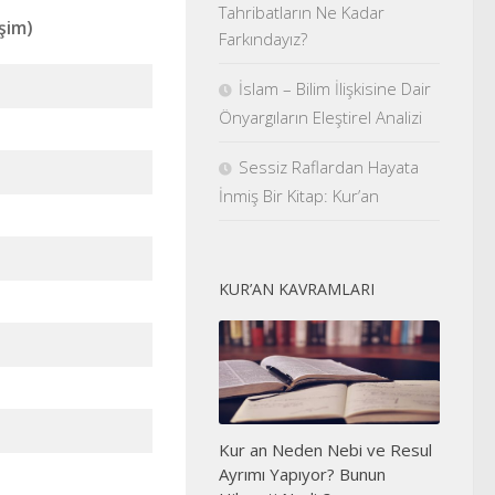
Tahribatların Ne Kadar
şim)
Farkındayız?
İslam – Bilim İlişkisine Dair
Önyargıların Eleştirel Analizi
Sessiz Raflardan Hayata
İnmiş Bir Kitap: Kur’an
KUR’AN KAVRAMLARI
Kur an Neden Nebi ve Resul
Ayrımı Yapıyor? Bunun