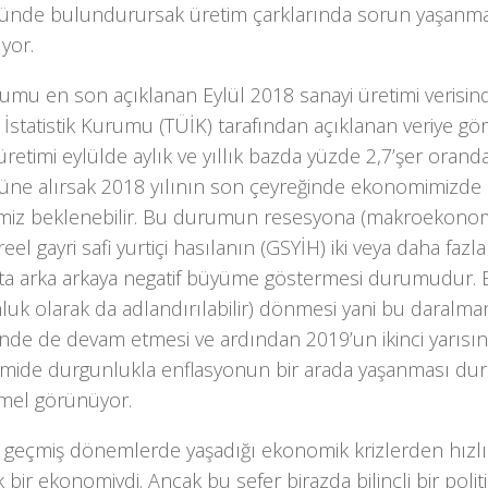
ünde bulundurursak üretim çarklarında sorun yaşanm
yor.
mu en son açıklanan Eylül 2018 sanayi üretimi verisind
 İstatistik Kurumu (TÜİK) tarafından açıklanan veriye gö
üretimi eylülde aylık ve yıllık bazda yüzde 2,7’şer oranda
üne alırsak 2018 yılının son çeyreğinde ekonomimizde 
iz beklenebilir. Bu durumun resesyona (makroekonom
reel gayri safi yurtiçi hasılanın (GSYİH) iki veya daha fazla
tta arka arkaya negatif büyüme göstermesi durumudur.
uk olarak da adlandırılabilir) dönmesi yani bu daralmanı
nde de devam etmesi ve ardından 2019’un ikinci yarısın
mide durgunlukla enflasyonun bir arada yaşanması d
el görünüyor.
 geçmiş dönemlerde yaşadığı ekonomik krizlerden hızlı 
 bir ekonomiydi. Ancak bu sefer birazda bilinçli bir polit