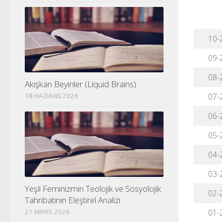
10-
09-
08-
Akışkan Beyinler (Liquid Brains)
18 HAZIRAN 2026
07-
06-
05-
04-
03-
Yeşil Feminizmin Teolojik ve Sosyolojik
02-
Tahribatının Eleştirel Analizi
21 MAYIS 2026
01-