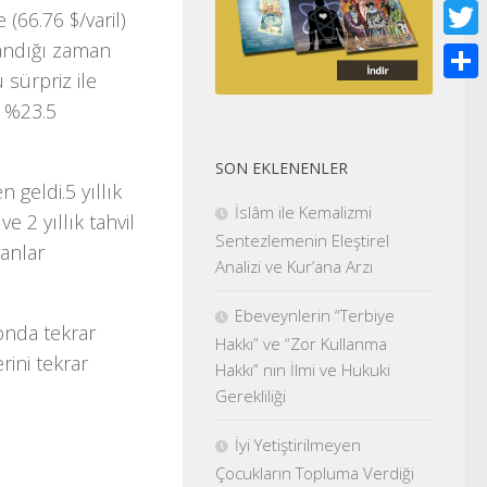
Face
 (66.76 $/varil)
landığı zaman
Twitt
u sürpriz ile
Shar
k %23.5
SON EKLENENLER
 geldi.5 yıllık
İslâm ile Kemalizmi
e 2 yıllık tahvil
Sentezlemenin Eleştirel
ranlar
Analizi ve Kur’ana Arzı
Ebeveynlerin “Terbiye
yonda tekrar
Hakkı” ve “Zor Kullanma
rini tekrar
Hakkı” nın İlmi ve Hukuki
Gerekliliği
İyi Yetiştirilmeyen
Çocukların Topluma Verdiği