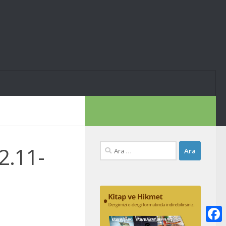
Arama:
2.11-