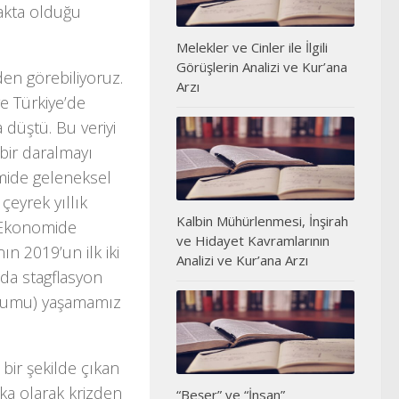
akta olduğu
Melekler ve Cinler ile İlgili
Görüşlerin Analizi ve Kur’ana
en görebiliyoruz.
Arzı
re Türkiye’de
 düştü. Bu veriyi
bir daralmayı
ide geleneksel
 çeyrek yıllık
Kalbin Mühürlenmesi, İnşirah
 Ekonomide
ve Hidayet Kavramlarının
n 2019’un ilk iki
Analizi ve Kur’ana Arzı
da stagflasyon
urumu) yaşamamız
bir şekilde çıkan
ika olarak krizden
“Beşer” ve “İnsan”