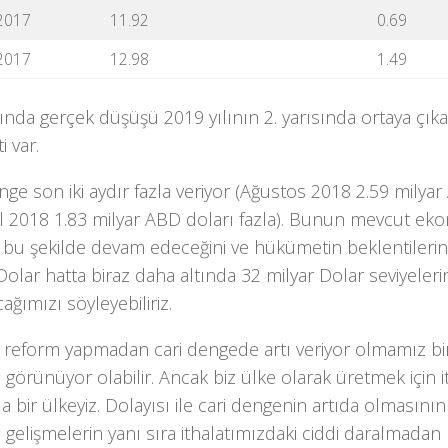
2017
11.92
0.69
2017
12.98
1.49
nda gerçek düşüşü 2019 yılının 2. yarısında ortaya çıka
i var.
nge son iki aydır fazla veriyor (Ağustos 2018 2.59 milyar
ül 2018 1.83 milyar ABD doları fazla). Bunun mevcut ek
 bu şekilde devam edeceğini ve hükümetin beklentilerine
Dolar hatta biraz daha altında 32 milyar Dolar seviyeler
ağımızı söyleyebiliriz.
 reform yapmadan cari dengede artı veriyor olmamız bir 
görünüyor olabilir. Ancak biz ülke olarak üretmek için 
 bir ülkeyiz. Dolayısı ile cari dengenin artıda olmasının 
gelişmelerin yanı sıra ithalatımızdaki ciddi daralmadan