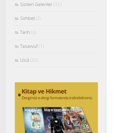
Sizden Gelenler
(12)
Sohbet
(2)
Tarih
(3)
Tasavvuf
(1)
Usûl
(20)