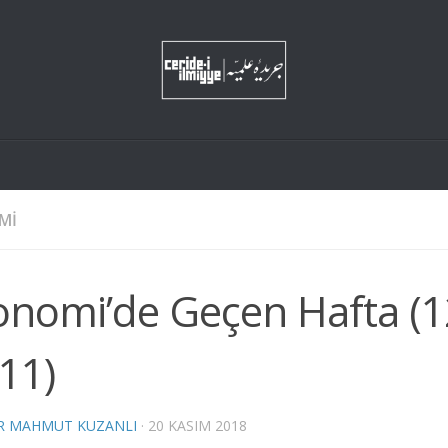
MI
onomi’de Geçen Hafta (1
11)
R MAHMUT KUZANLI
·
20 KASIM 2018