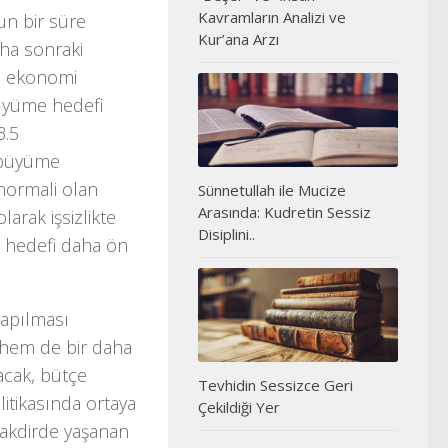
Kavramların Analizi ve
un bir süre
Kur’ana Arzı
ha sonraki
ni ekonomi
üyüme hedefi
3.5
i büyüme
normali olan
Sünnetullah ile Mucize
Arasında: Kudretin Sessiz
arak işsizlikte
Disiplini..
e hedefi daha ön
yapılması
 hem de bir daha
acak, bütçe
Tevhidin Sessizce Geri
itikasında ortaya
Çekildiği Yer
takdirde yaşanan