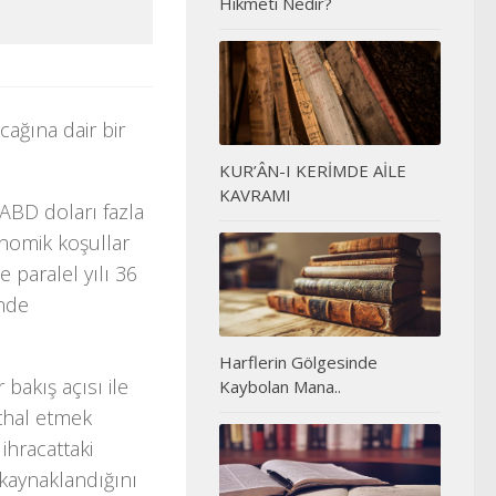
Hikmeti Nedir?
cağına dair bir
KUR’ÂN-I KERİMDE AİLE
KAVRAMI
 ABD doları fazla
onomik koşullar
 paralel yılı 36
inde
Harflerin Gölgesinde
bakış açısı ile
Kaybolan Mana..
ithal etmek
ihracattaki
 kaynaklandığını