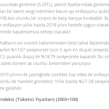
urundaki gerileme (5.33TL), petrol fiyatlarındaki gerileme
lan bir takım vergi indirimleri kasım ayı enflasyonu açık
018) bizi olumlu bir sürpriz ile karşı karşıya bırakabilir. B
 enflasyon yıllık bazda 2018 yılını hedefe uygun olara
lerinde kapatmamıza sebep olacaktır.
aftanın en önemli haberlerinden birisi tahvil faizlerinden
faizleri %17.67 seviyesinde (son 5 ayın en düşük seviyesi) v
i 7.2 puanlık düşüş ile %18.79 seviyesinde kapandı. Bu o
deki dönem ait olumlu beklentileri yansıtıyor.
019 yılının ilk çeyreğinde özellikle baz etkisi ile enflas
yönlü bir hareket görebiliriz. Yıllık bazda %27-28 seviyele
 gelebilir.
Endeksi (Tüketici Fiyatları) (2003=100)