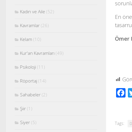
sorunla
Kadın ve Aile
(52)
En önem
tasarru
Kavramlar
(26)
Ömer 
Kelam
(10)
Kur'an Kavramları
(49)
Psikoloji
(11)
Gör
Röportaj
(14)
F
Sahabeler
(2)
Şiir
(1)
Siyer
(5)
Tags:
D