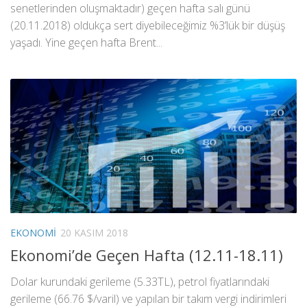
senetlerinden oluşmaktadır) geçen hafta salı günü
(20.11.2018) oldukça sert diyebileceğimiz %3’lük bir düşüş
yaşadı. Yine geçen hafta Brent...
EKONOMI
20 KASIM 2018
Ekonomi’de Geçen Hafta (12.11-18.11)
Dolar kurundaki gerileme (5.33TL), petrol fiyatlarındaki
gerileme (66.76 $/varil) ve yapılan bir takım vergi indirimleri