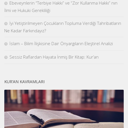
Ebeveynlerin “Terbiye Hakkı” ve “Zor Kullanma Hakkı” nın
İlmi ve Hukuki Gerekliliği
İyi Yetiştirilmeyen Çocukların Topluma Verdiği Tahribatların
Ne Kadar Farkındayız?
İslam – Bilim İlişkisine Dair Önyargıların Eleştirel Analizi
Sessiz Raflardan Hayata İnmiş Bir Kitap: Kur’an
KUR’AN KAVRAMLARI