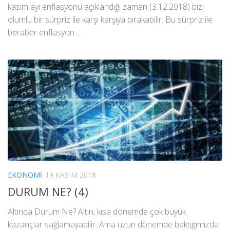
kasım ayı enflasyonu açıklandığı zaman (3.12.2018) bizi
olumlu bir sürpriz ile karşı karşıya bırakabilir. Bu sürpriz ile
beraber enflasyon...
EKONOMI
19 KASIM 2018
DURUM NE? (4)
Altında Durum Ne? Altın, kısa dönemde çok büyük
kazançlar sağlamayabilir. Ama uzun dönemde baktığımızda