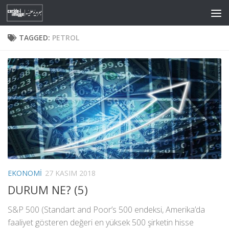
Skip to content
TAGGED:
PETROL
EKONOMI
27 KASIM 2018
DURUM NE? (5)
S&P 500 (Standart and Poor’s 500 endeksi, Amerika’da
faaliyet gösteren değeri en yüksek 500 şirketin hisse