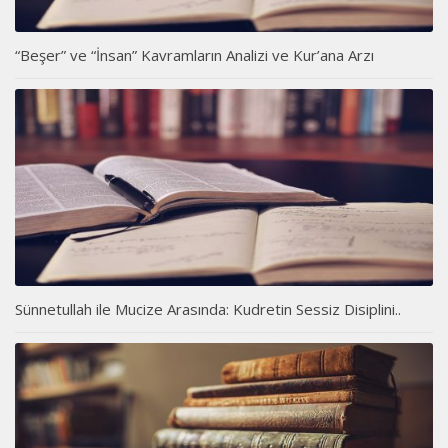
“Beşer” ve “İnsan” Kavramların Analizi ve Kur’ana Arzı
Sünnetullah ile Mucize Arasında: Kudretin Sessiz Disiplini..