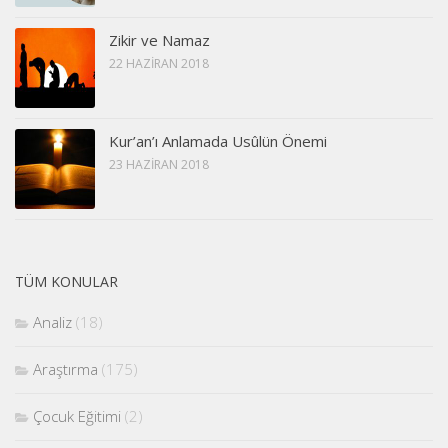
Zikir ve Namaz
22 HAZIRAN 2018
Kur’an’ı Anlamada Usûlün Önemi
23 HAZIRAN 2018
TÜM KONULAR
Analiz
(18)
Araştırma
(175)
Çocuk Eğitimi
(2)