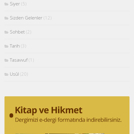
Siyer
(5)
Sizden Gelenler
(12)
Sohbet
(2)
Tarih
(3)
Tasavvuf
(1)
Usûl
(20)