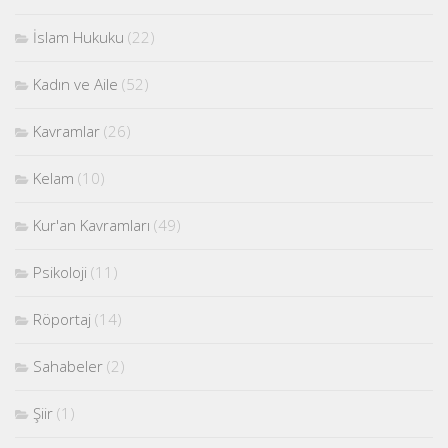
İslam Hukuku
(22)
Kadın ve Aile
(52)
Kavramlar
(26)
Kelam
(10)
Kur'an Kavramları
(49)
Psikoloji
(11)
Röportaj
(14)
Sahabeler
(2)
Şiir
(1)