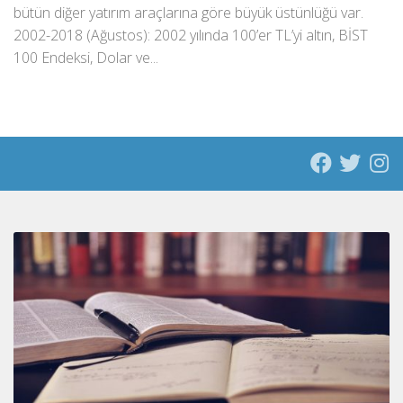
bütün diğer yatırım araçlarına göre büyük üstünlüğü var.
2002-2018 (Ağustos): 2002 yılında 100’er TL’yi altın, BİST
100 Endeksi, Dolar ve...