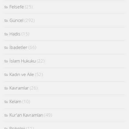
Felsefe
(25)
Güncel
(292)
Hadis
(15)
İbadetler
(66)
İslam Hukuku
(22)
Kadın ve Aile
(52)
Kavramlar
(26)
Kelam
(10)
Kur'an Kavramları
(49)
Psikoloji
(11)