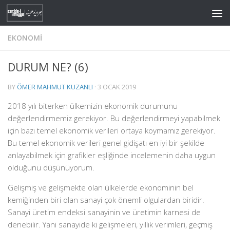
Skip to content
EKONOMI
DURUM NE? (6)
BY
ÖMER MAHMUT KUZANLI
·
3 OCAK 2019
2018 yılı biterken ülkemizin ekonomik durumunu
değerlendirmemiz gerekiyor. Bu değerlendirmeyi yapabilmek
için bazı temel ekonomik verileri ortaya koymamız gerekiyor.
Bu temel ekonomik verileri genel gidişatı en iyi bir şekilde
anlayabilmek için grafikler eşliğinde incelemenin daha uygun
olduğunu düşünüyorum.
Gelişmiş ve gelişmekte olan ülkelerde ekonominin bel
kemiğinden biri olan sanayi çok önemli olgulardan biridir.
Sanayi üretim endeksi sanayinin ve üretimin karnesi de
denebilir. Yani sanayide ki gelişmeleri, yıllık verimleri, geçmiş