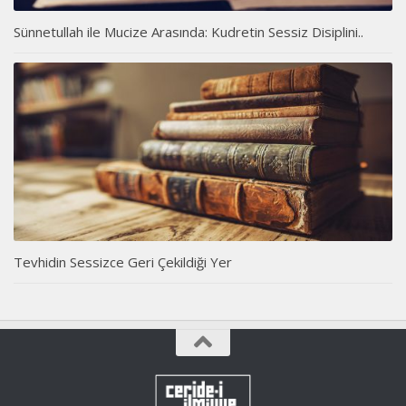
Sünnetullah ile Mucize Arasında: Kudretin Sessiz Disiplini..
Tevhidin Sessizce Geri Çekildiği Yer