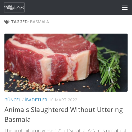
Skip to content
TAGGED:
BASMALA
GÜNCEL
/
İBADETLER
10 MART 2022
Animals Slaughtered Without Uttering
Basmala
The prohibition in verse 121 of Surah al-An’am is not about