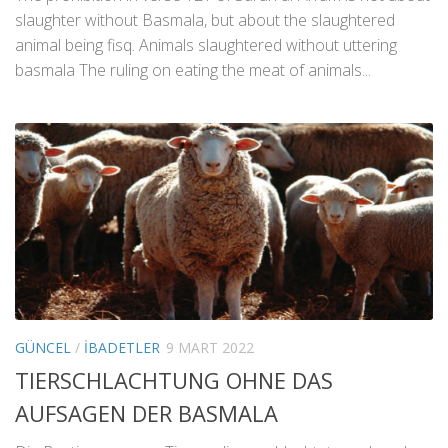
slaughter without Basmala, but about the slaughtered
animal being fisq. Animals slaughtered without uttering
basmala The ruling on eating the meat of animals...
GÜNCEL
/
İBADETLER
9 MART 2022
TIERSCHLACHTUNG OHNE DAS
AUFSAGEN DER BASMALA