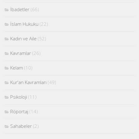
İbadetler
(66)
İslam Hukuku
(22)
Kadın ve Aile
(52)
Kavramlar
(26)
Kelam
(10)
Kur'an Kavramları
(49)
Psikoloji
(11)
Röportaj
(14)
Sahabeler
(2)