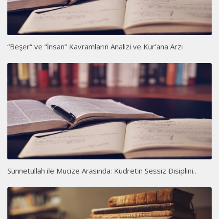
“Beşer” ve “İnsan” Kavramların Analizi ve Kur’ana Arzı
Sünnetullah ile Mucize Arasında: Kudretin Sessiz Disiplini..