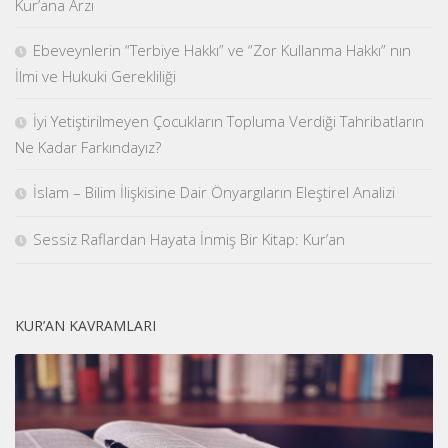
Kur’ana Arzı
Ebeveynlerin “Terbiye Hakkı” ve “Zor Kullanma Hakkı” nın
İlmi ve Hukuki Gerekliliği
İyi Yetiştirilmeyen Çocukların Topluma Verdiği Tahribatların
Ne Kadar Farkındayız?
İslam – Bilim İlişkisine Dair Önyargıların Eleştirel Analizi
Sessiz Raflardan Hayata İnmiş Bir Kitap: Kur’an
KUR’AN KAVRAMLARI