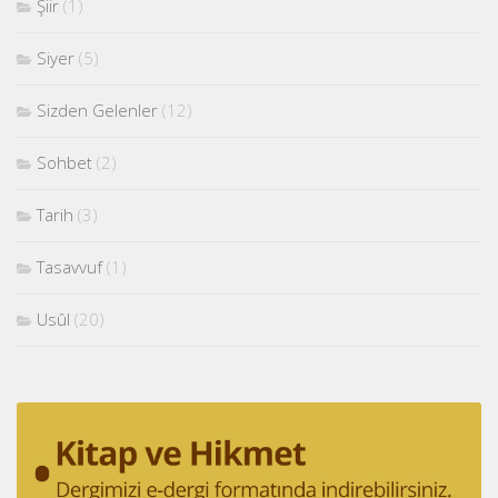
Şiir
(1)
Siyer
(5)
Sizden Gelenler
(12)
Sohbet
(2)
Tarih
(3)
Tasavvuf
(1)
Usûl
(20)