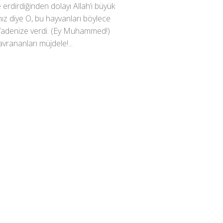
 erdirdiğinden dolayı Allah’ı büyük
nız diye O, bu hayvanları böylece
tifadenize verdi. (Ey Muhammed!)
vrananları müjdele!...