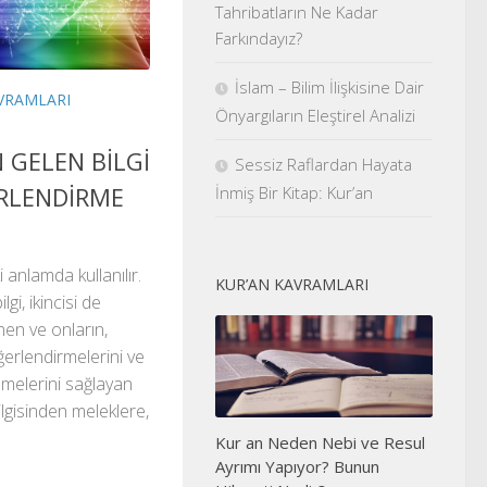
Tahribatların Ne Kadar
Farkındayız?
İslam – Bilim İlişkisine Dair
VRAMLARI
Önyargıların Eleştirel Analizi
 GELEN BİLGİ
Sessiz Raflardan Hayata
ERLENDİRME
İnmiş Bir Kitap: Kur’an
i anlamda kullanılır.
KUR’AN KAVRAMLARI
lgi, ikincisi de
enen ve onların,
değerlendirmelerini ve
elmelerini sağlayan
bilgisinden meleklere,
Kur an Neden Nebi ve Resul
Ayrımı Yapıyor? Bunun