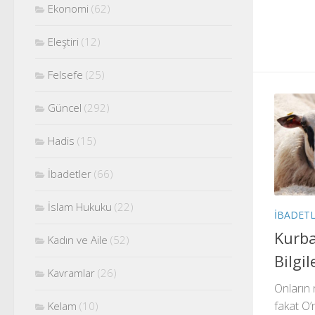
Ekonomi
(62)
Eleştiri
(12)
Felsefe
(25)
Güncel
(292)
Hadis
(15)
İbadetler
(66)
İslam Hukuku
(22)
İBADET
Kurban
Kadın ve Aile
(52)
Bilgil
Kavramlar
(26)
Onların n
fakat O’
Kelam
(10)