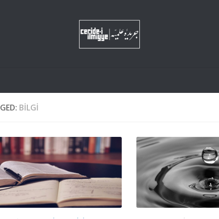
GED:
BILGI