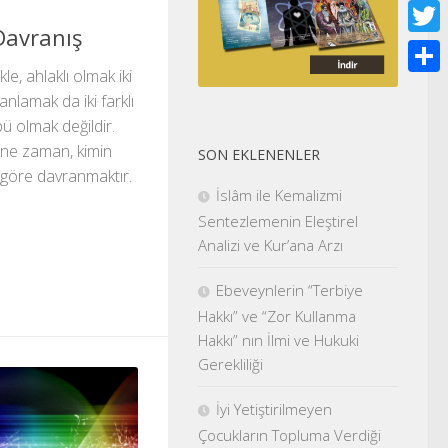
Face
 Davranış
Twitt
kle, ahlaklı olmak iki
Shar
anlamak da iki farklı
pü olmak değildir.
, ne zaman, kimin
SON EKLENENLER
 göre davranmaktır.
İslâm ile Kemalizmi
Sentezlemenin Eleştirel
Analizi ve Kur’ana Arzı
Ebeveynlerin “Terbiye
Hakkı” ve “Zor Kullanma
Hakkı” nın İlmi ve Hukuki
Gerekliliği
İyi Yetiştirilmeyen
Çocukların Topluma Verdiği