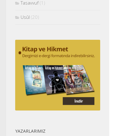
Tasavvuf
(1)
Usûl
(20)
YAZARLARIMIZ