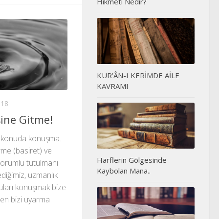
Hikmeti Nedir?
KUR’ÂN-I KERİMDE AİLE
KAVRAMI
018
şine Gitme!
ir konuda konuşma.
me (basiret) ve
Harflerin Gölgesinde
sorumlu tutulmanı
Kaybolan Mana..
mediğimiz, uzmanlık
nuları konuşmak bize
den bizi uyarma