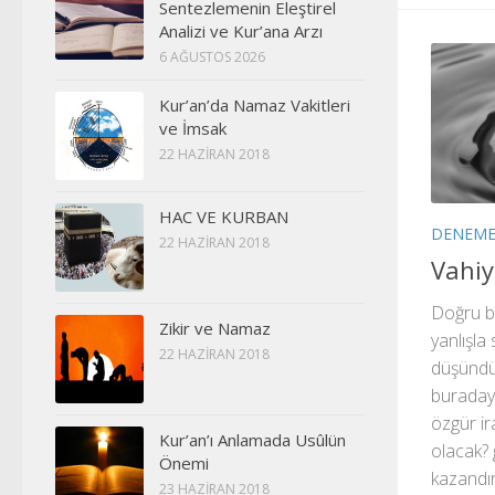
Sentezlemenin Eleştirel
Analizi ve Kur’ana Arzı
6 AĞUSTOS 2026
Kur’an’da Namaz Vakitleri
ve İmsak
22 HAZIRAN 2018
HAC VE KURBAN
DENEM
22 HAZIRAN 2018
Vahiy
Doğru bi
Zikir ve Namaz
yanlışla
22 HAZIRAN 2018
düşündü
buraday
özgür i
Kur’an’ı Anlamada Usûlün
olacak? 
Önemi
kazandır
23 HAZIRAN 2018