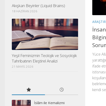
Akışkan Beyinler (Liquid Brains)
18 HAZIRAN 2026
ARAŞTI
İnsan
Bilgi
Sorum
Yüce All
Yeşil Feminizmin Teolojik ve Sosyolojik
yarattığı
Tahribatının Eleştirel Analizi
ifade et
21 MAYIS 2026
istisnas
koşullar
belirlem
kendi sev
İslâm ile Kemalizmi