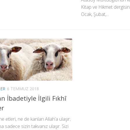
Kitap ve Hikmet dergisind
Ocak, Şubat,...
LER
6 TEMMUZ 2018
 İbadetiyle İlgili Fıkhî
er
e etleri, ne de kanları Allah’a ulaşır;
na sadece sizin takvanız ulaşır. Sizi