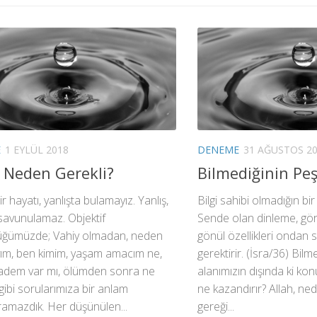
E
1 EYLÜL 2018
DENEME
31 AĞUSTOS 2
 Neden Gerekli?
Bilmediğinin Pe
r hayatı, yanlışta bulamayız. Yanlış,
Bilgi sahibi olmadığın b
 savunulamaz. Objektif
Sende olan dinleme, gör
ğümüzde; Vahiy olmadan, neden
gönül özellikleri ondan 
ım, ben kimim, yaşam amacım ne,
gerektirir. (İsra/36) Bil
radem var mı, ölümden sonra ne
alanımızın dışında ki ko
gibi sorularımıza bir anlam
ne kazandırır? Allah, ne
amazdık. Her düşünülen...
gereği...