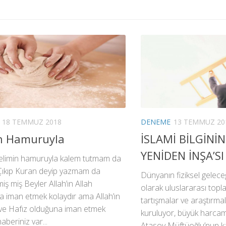
18 TEMMUZ 2018
DENEME
13 TEMMUZ 20
in Hamuruyla
İSLAMİ BİLGİNİN
YENİDEN İNŞA’SI
 elimin hamuruyla kalem tutmam da
Çıkıp Kuran deyip yazmam da
Dünyanın fiziksel gelece
iş miş Beyler Allah’ın Allah
olarak uluslararası topla
 iman etmek kolaydır ama Allah’ın
tartışmalar ve araştırmal
ve Hafız olduğuna iman etmek
kuruluyor, büyük harcama
aberiniz var...
Atasoy Müftüoğlu’nun ka