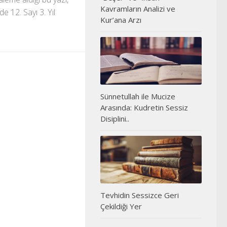
Kavramların Analizi ve
e 12. Sayı 3. Yıl
Kur’ana Arzı
Sünnetullah ile Mucize
Arasında: Kudretin Sessiz
Disiplini..
Tevhidin Sessizce Geri
Çekildiği Yer