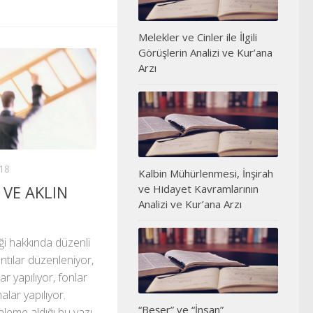
Melekler ve Cinler ile İlgili
Görüşlerin Analizi ve Kur’ana
Arzı
18
Kalbin Mühürlenmesi, İnşirah
 VE AKLIN
ve Hidayet Kavramlarının
Analizi ve Kur’ana Arzı
ği hakkında düzenli
ntılar düzenleniyor,
ar yapılıyor, fonlar
lar yapılıyor.
“Beşer” ve “İnsan”
leme aldığı bu yazı,