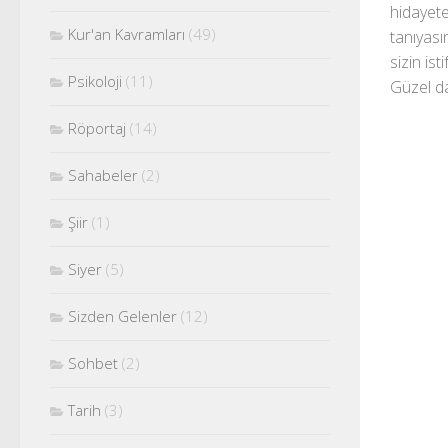
hidayete
Kur'an Kavramları
(49)
tanıyası
sizin is
Psikoloji
(11)
Güzel da
Röportaj
(14)
Sahabeler
(2)
Şiir
(1)
Siyer
(5)
Sizden Gelenler
(12)
Sohbet
(2)
Tarih
(3)