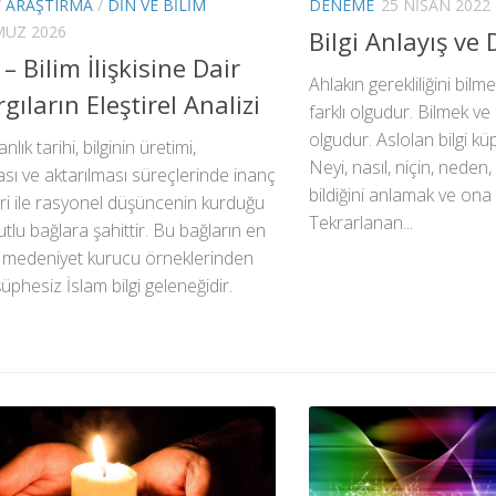
/
ARAŞTIRMA
/
DIN VE BILIM
DENEME
25 NISAN 2022
MUZ 2026
Bilgi Anlayış ve
– Bilim İlişkisine Dair
Ahlakın gerekliliğini bilme
gıların Eleştirel Analizi
farklı olgudur. Bilmek ve 
olgudur. Aslolan bilgi kü
anlık tarihi, bilginin üretimi,
Neyi, nasıl, niçin, neden
ı ve aktarılması süreçlerinde inanç
bildiğini anlamak ve ona
ri ile rasyonel düşüncenin kurduğu
Tekrarlanan...
tlu bağlara şahittir. Bu bağların en
e medeniyet kurucu örneklerinden
 şüphesiz İslam bilgi geleneğidir.