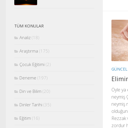
TÜM KONULAR
Analiz
(18)
Araştırma
(175)
Çocuk Eğitimi
(2)
GÜNCEL
Elim
Deneme
(197)
Öyle ya
Din ve Bilim
(20)
neymiş 
neymiş m
Dinler Tarihi
(35)
olduğuna
Rezzak 
Eğitim
(16)
zordur h