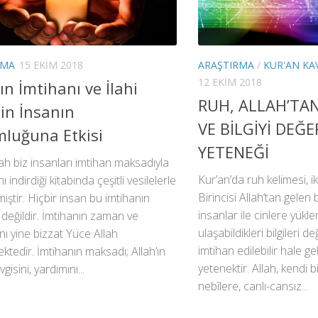
RMA
15 EKIM 2018
ARAŞTIRMA
/
KUR'AN KA
12 EKIM 2018
ın İmtihanı ve İlahi
RUH, ALLAH’TAN
nin İnsanın
VE BİLGİYİ DEĞ
luğuna Etkisi
YETENEĞİ
ah biz insanları imtihan maksadıyla
Kur’an’da ruh kelimesi, ik
nı indirdiği kitabında çeşitli vesilelerle
Birincisi Allah’tan gelen bi
miştir. Hiçbir insan bu imtihanın
insanlar ile cinlere yükl
ı değildir. İmtihanın zaman ve
ulaşabildikleri bilgileri 
ını yine bizzat Yüce Allah
imtihan edilebilir hale g
ektedir. İmtihanın maksadı; Allah’ın
yetenektir. Allah, kendi 
gisini, yardımını...
nebîlere, canlı-cansız...