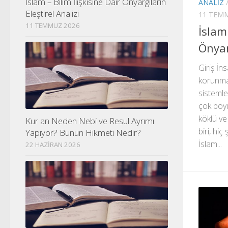
İslam – Bilim İlişkisine Dair Önyargıların
ANALIZ
Eleştirel Analizi
11 TEM
11 TEMMUZ 2026
İslam 
Önyar
Giriş İns
korunmas
sistemle
çok boyu
köklü v
Kur an Neden Nebi ve Resul Ayrımı
biri, hiç
Yapıyor? Bunun Hikmeti Nedir?
İslam...
22 HAZIRAN 2026