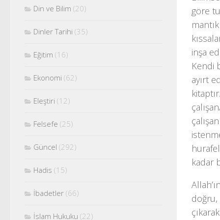
Din ve Bilim
(20)
göre tu
mantıkl
Dinler Tarihi
(35)
kıssala
inşa ed
Eğitim
(16)
Kendi b
Ekonomi
(62)
ayırt 
kitaptı
Eleştiri
(12)
çalışan
çalışan
Felsefe
(25)
istenme
Güncel
(292)
hurafel
kadar b
Hadis
(15)
Allah’ı
İbadetler
(66)
doğru,
çıkarak
İslam Hukuku
(22)