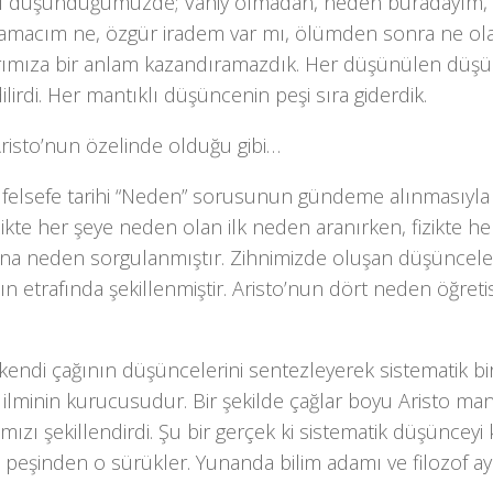
if düşündüğümüzde; Vahiy olmadan, neden buradayım, 
amacım ne, özgür iradem var mı, ölümden sonra ne ola
rımıza bir anlam kazandıramazdık. Her düşünülen düş
lirdi. Her mantıklı düşüncenin peşi sıra giderdik.
Aristo’nun özelinde olduğu gibi…
 felsefe tarihi “Neden” sorusunun gündeme alınmasıyla 
ikte her şeye neden olan ilk neden aranırken, fizikte h
ana neden sorgulanmıştır. Zihnimizde oluşan düşünceler
n etrafında şekillenmiştir. Aristo’nun dört neden öğret
 kendi çağının düşüncelerini sentezleyerek sistematik bi
ilminin kurucusudur. Bir şekilde çağlar boyu Aristo mantı
ımızı şekillendirdi. Şu bir gerçek ki sistematik düşünceyi
ri peşinden o sürükler. Yunanda bilim adamı ve filozof ay