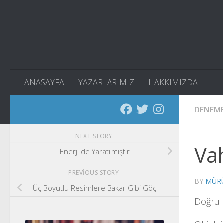
Skip to content
ANASAYFA
YAZARLARIMIZ
HAKKIMIZDA
DENEM
NEXT STORY
Va
Enerji de Yaratılmıştır
PREVIOUS STORY
BY
MÜRÜ
Üç Boyutlu Resimlere Bakar Gibi Göç
Doğru b