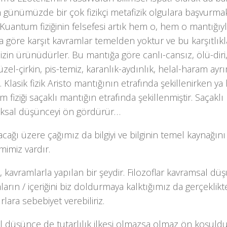
 günümüzde bir çok fizikçi metafizik olgulara başvurma
Kuantum fiziğinin felsefesi artık hem o, hem o mantığıyla
 göre karşıt kavramlar temelden yoktur ve bu karşıtlıkl
zin ürünüdürler. Bu mantığa göre canlı-cansız, ölü-diri, 
güzel-çirkin, pis-temiz, karanlık-aydınlık, helal-haram ay
 Klasik fizik Aristo mantığının etrafında şekillenirken ya 
 fiziği saçaklı mantığın etrafında şekillenmiştir. Saçaklı
ksal düşünceyi ön gördürür…
acağı üzere çağımız da bilgiyi ve bilginin temel kaynağı
imiz vardır.
, kavramlarla yapılan bir şeydir. Filozoflar kavramsal dü
arın / içeriğini biz doldurmaya kalktığımız da gerçeklik
rlara sebebiyet verebiliriz.
l düşünce de tutarlılık ilkesi olmazsa olmaz ön koşuldu