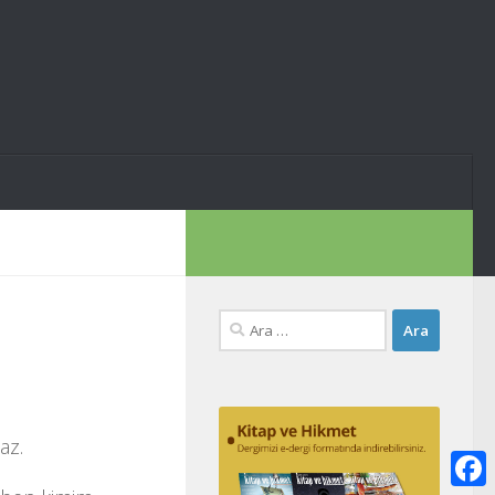
Arama:
az.