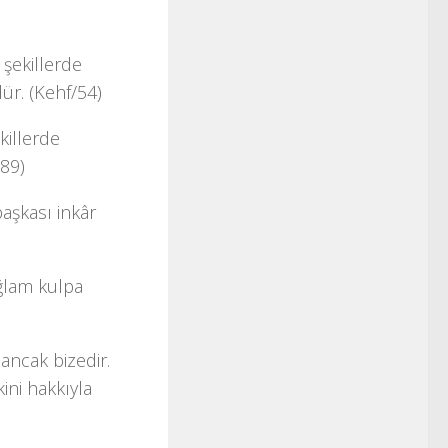
 şekillerde
ür. (Kehf/54)
killerde
/89)
başkası inkâr
ağlam kulpa
ancak bizedir.
kini hakkıyla