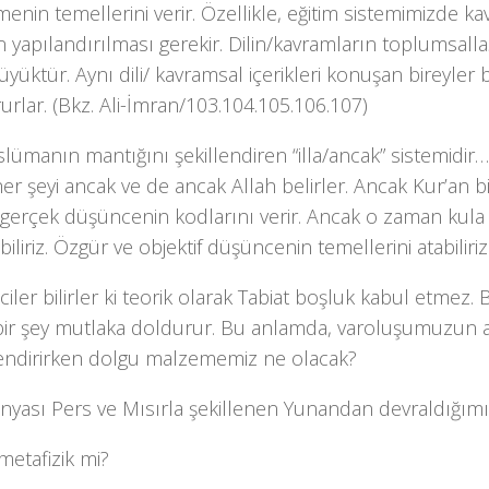
nin temellerini verir. Özellikle, eğitim sistemimizde ka
 yapılandırılması gerekir. Dilin/kavramların toplumsall
büyüktür. Aynı dili/ kavramsal içerikleri konuşan bireyler
urlar. (Bkz. Ali-İmran/103.104.105.106.107)
lümanın mantığını şekillendiren “illa/ancak” sistemidir… 
her şeyi ancak ve de ancak Allah belirler. Ancak Kur’an b
 gerçek düşüncenin kodlarını verir. Ancak o zaman kula
biliriz. Özgür ve objektif düşüncenin temellerini atabiliriz
ciler bilirler ki teorik olarak Tabiat boşluk kabul etmez. 
bir şey mutlaka doldurur. Bu anlamda, varoluşumuzun 
endirirken dolgu malzememiz ne olacak?
ünyası Pers ve Mısırla şekillenen Yunandan devraldığımı
metafizik mi?