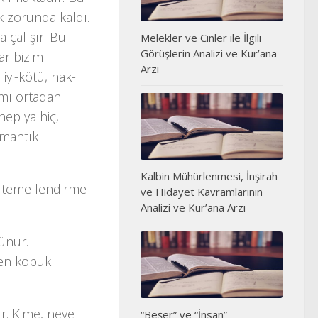
k zorunda kaldı.
 çalışır. Bu
Melekler ve Cinler ile İlgili
Görüşlerin Analizi ve Kur’ana
ar bizim
Arzı
iyi-kötü, hak-
rımı ortadan
hep ya hiç,
 mantık
Kalbin Mühürlenmesi, İnşirah
nı temellendirme
ve Hidayet Kavramlarının
Analizi ve Kur’ana Arzı
şünür.
ten kopuk
r. Kime, neye
“Beşer” ve “İnsan”