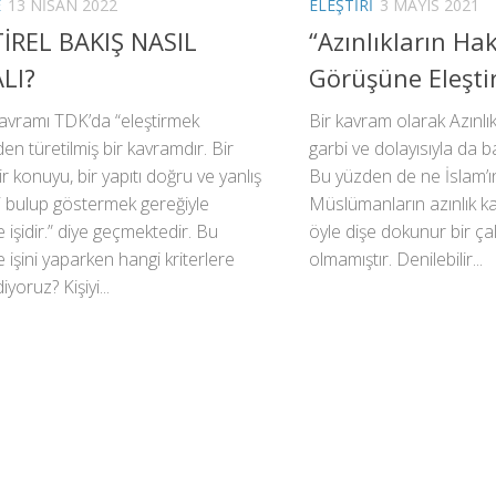
E
13 NISAN 2022
ELEŞTIRI
3 MAYIS 2021
İREL BAKIŞ NASIL
“Azınlıkların Hak
LI?
Görüşüne Eleştir
 kavramı TDK’da “eleştirmek
Bir kavram olarak Azınl
en türetilmiş bir kavramdır. Bir
garbi ve dolayısıyla da ba
ir konuyu, bir yapıtı doğru ve yanlış
Bu yüzden de ne İslam’ı
i bulup göstermek gereğiyle
Müslümanların azınlık k
 işidir.” diye geçmektedir. Bu
öyle dişe dokunur bir ça
 işini yaparken hangi kriterlere
olmamıştır. Denilebilir...
iyoruz? Kişiyi...