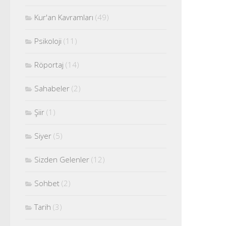
Kur'an Kavramları
(49)
Psikoloji
(11)
Röportaj
(14)
Sahabeler
(2)
Şiir
(1)
Siyer
(5)
Sizden Gelenler
(12)
Sohbet
(2)
Tarih
(3)