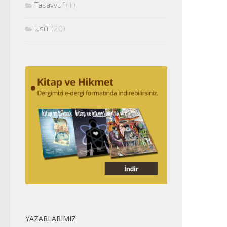
Tasavvuf
(1)
Usûl
(20)
YAZARLARIMIZ