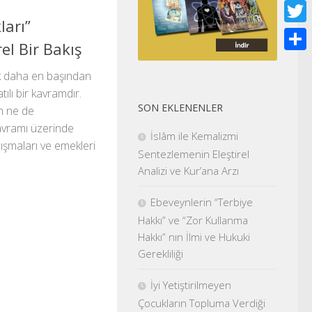
Face
ları”
Twitt
el Bir Bakış
Shar
ık daha en başından
tılı bir kavramdır.
SON EKLENENLER
n ne de
avramı üzerinde
İslâm ile Kemalizmi
lışmaları ve emekleri
Sentezlemenin Eleştirel
Analizi ve Kur’ana Arzı
Ebeveynlerin “Terbiye
Hakkı” ve “Zor Kullanma
Hakkı” nın İlmi ve Hukuki
Gerekliliği
İyi Yetiştirilmeyen
Çocukların Topluma Verdiği