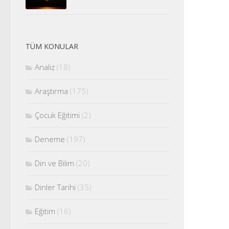
TÜM KONULAR
Analiz
(18)
Araştırma
(175)
Çocuk Eğitimi
(2)
Deneme
(197)
Din ve Bilim
(20)
Dinler Tarihi
(35)
Eğitim
(16)