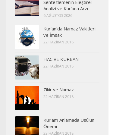
Sentezlemenin Eleştirel
Analizi ve Kur’ana Arzı
6 AĞUSTOS 2026
Kur’an’da Namaz Vakitleri
ve İmsak
22 HAZIRAN 2018
HAC VE KURBAN
22 HAZIRAN 2018
Zikir ve Namaz
22 HAZIRAN 2018
Kur’an’ı Anlamada Usûlün
Önemi
23 HAZIRAN 2018