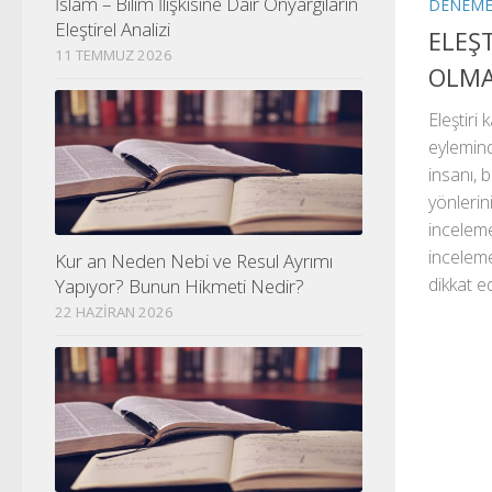
İslam – Bilim İlişkisine Dair Önyargıların
DENEM
Eleştirel Analizi
ELEŞT
11 TEMMUZ 2026
OLMA
Eleştiri
eylemind
insanı, b
yönlerin
inceleme
inceleme
Kur an Neden Nebi ve Resul Ayrımı
dikkat ed
Yapıyor? Bunun Hikmeti Nedir?
22 HAZIRAN 2026