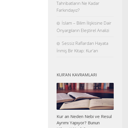
Tahribatların Ne Kadar
Farkındayız?
İslam – Bilim İlişkisine Dair
Önyargıların Eleştirel Analizi
Sessiz Raflardan Hayata
İnmiş Bir Kitap: Kur’an
KUR’AN KAVRAMLARI
Kur an Neden Nebi ve Resul
Ayrımı Yapıyor? Bunun