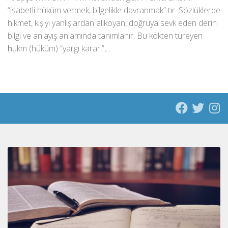
“isabetli hüküm vermek, bilgelikle davranmak” tır. Sözlüklerde
hikmet, kişiyi yanlışlardan alıkoyan, doğruya sevk eden derin
bilgi ve anlayış anlamında tanımlanır. Bu kökten türeyen
ḥukm (hüküm) “yargı kararı”,...