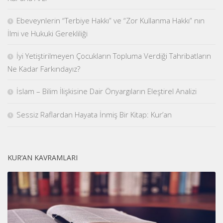
Ebeveynlerin “Terbiye Hakkı” ve “Zor Kullanma Hakkı” nın
İlmi ve Hukuki Gerekliliği
İyi Yetiştirilmeyen Çocukların Topluma Verdiği Tahribatların
Ne Kadar Farkındayız?
İslam – Bilim İlişkisine Dair Önyargıların Eleştirel Analizi
Sessiz Raflardan Hayata İnmiş Bir Kitap: Kur’an
KUR’AN KAVRAMLARI