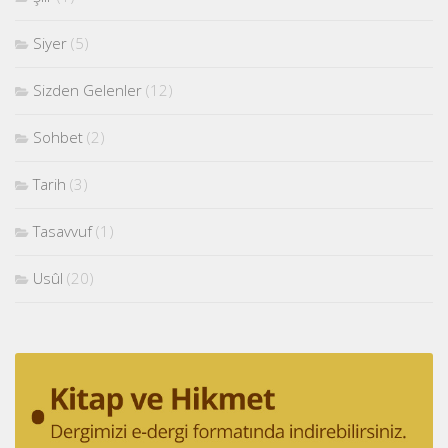
Siyer
(5)
Sizden Gelenler
(12)
Sohbet
(2)
Tarih
(3)
Tasavvuf
(1)
Usûl
(20)