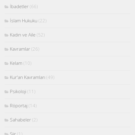
İbadetler
(66)
İslam Hukuku
(22)
Kadın ve Aile
(52)
Kavramlar
(26)
Kelam
(10)
Kur'an Kavramları
(49)
Psikoloji
(11)
Röportaj
(14)
Sahabeler
(2)
Şiir
(1)