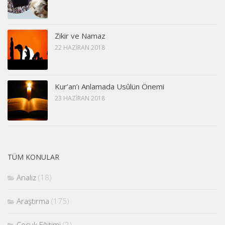
Zikir ve Namaz
22 HAZIRAN 2018
Kur’an’ı Anlamada Usûlün Önemi
23 HAZIRAN 2018
TÜM KONULAR
Analiz
(18)
Araştırma
(175)
Çocuk Eğitimi
(2)