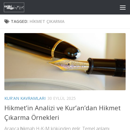
Skip to content
TAGGED:
HIKMET ÇIKARMA
KUR'AN KAVRAMLARI
30 EYLÜL 2025
Hikmet’in Analizi ve Kur’an’dan Hikmet
Çıkarma Örnekleri
Arapça ḥikmah H-K-M kökünden gelir. Temel anlamı