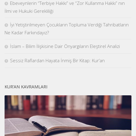
Ebeveynlerin “Terbiye Hakkı” ve “Zor Kullanma Hakkı” nın
İlmi ve Hukuki Gerekliliği
İyi Yetiştirilmeyen Çocukların Topluma Verdiği Tahribatların
Ne Kadar Farkındayız?
İslam – Bilim İlişkisine Dair Önyargıların Eleştirel Analizi
Sessiz Raflardan Hayata İnmiş Bir Kitap: Kur’an
KUR’AN KAVRAMLARI