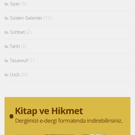
Siyer
(5)
Sizden Gelenler
(12)
Sohbet
(2)
Tarih
(3)
Tasavvuf
(1)
Usûl
(20)