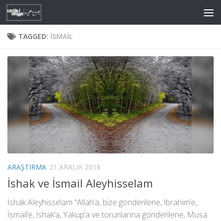
Skip to content
TAGGED:
İSMAIL
ARAŞTIRMA
21 ARALIK 2018
İshak ve İsmail Aleyhisselam
İshak Aleyhisselam “Allah’a, bize gönderilene, İbrahim’e,
İsmail’e, İshak’a, Yakup’a ve torunlarına gönderilene, Musa