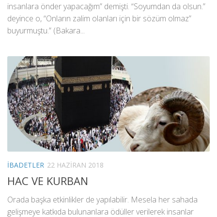
insanlara önder yapacağım” demişti. “Soyumdan da olsun.”
deyince o, “Onların zalim olanları için bir sözüm olmaz”
buyurmuştu.” (Bakara...
İBADETLER
22 HAZIRAN 2018
HAC VE KURBAN
Orada başka etkinlikler de yapılabilir. Mesela her sahada
gelişmeye katkıda bulunanlara ödüller verilerek insanlar