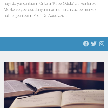
hayırda yarıştırılabilir. Onlara “Kâbe Ödülü” adı verilerek
Mekke ve çevresi, dünyanın bir numaralı cazibe merkezi
haline getirilebilir. Prof. Dr. Abdülaziz...