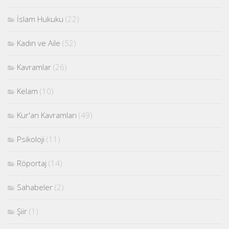
İslam Hukuku
(22)
Kadın ve Aile
(52)
Kavramlar
(26)
Kelam
(10)
Kur'an Kavramları
(49)
Psikoloji
(11)
Röportaj
(14)
Sahabeler
(2)
Şiir
(1)