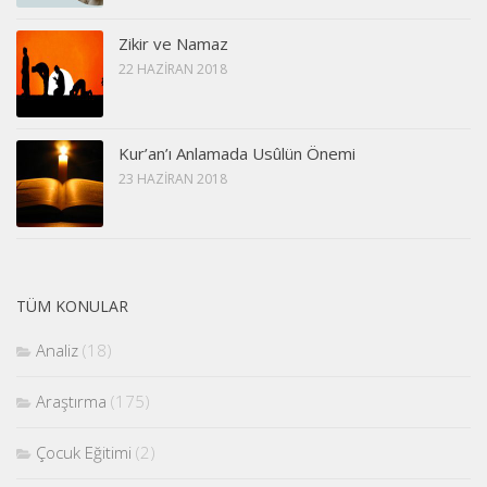
Zikir ve Namaz
22 HAZIRAN 2018
Kur’an’ı Anlamada Usûlün Önemi
23 HAZIRAN 2018
TÜM KONULAR
Analiz
(18)
Araştırma
(175)
Çocuk Eğitimi
(2)