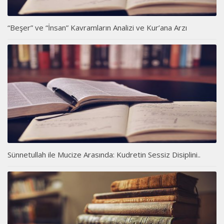
“Beşer” ve “İnsan” Kavramların Analizi ve Kur’ana Arzı
Sünnetullah ile Mucize Arasında: Kudretin Sessiz Disiplini..