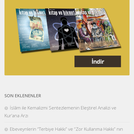
SON EKLENENLER
İslâm ile Kemalizmi Sentezlemenin Eleştirel Analizi ve
Kur’ana Arzı
Ebeveynlerin “Terbiye Hakkı” ve “Zor Kullanma Hakkı” nın