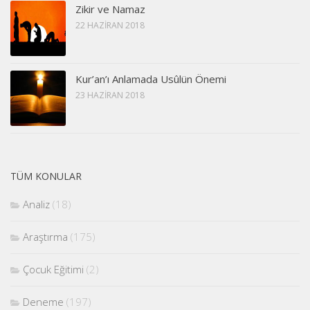
Zikir ve Namaz
22 HAZIRAN 2018
Kur’an’ı Anlamada Usûlün Önemi
23 HAZIRAN 2018
TÜM KONULAR
Analiz
(18)
Araştırma
(175)
Çocuk Eğitimi
(2)
Deneme
(197)