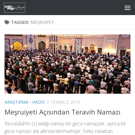
Skip to content
TAGGED:
MEŞRUIYET
ARAŞTIRMA
/
HADIS
9 TEMMUZ 2018
Meşruiyeti Açısından Teravih Namazı
Resulüllah’ın (s) kıldığı namaz bir gece namazıdır, ayrıca bir
gece namazı adı altında kılınmamıştır. Sekiz rekattan