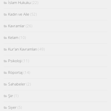
İslam Hukuku
(22)
Kadın ve Aile
(52)
Kavramlar
(26)
Kelam
(10)
Kur'an Kavramları
(49)
Psikoloji
(11)
Röportaj
(14)
Sahabeler
(2)
Şiir
(1)
Siyer
(5)