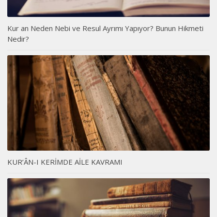
Kur an Neden Nebi ve Resul Ayrımı Yapıyor? Bunun Hikmeti
Nedir?
KUR’ÂN-I KERİMDE AİLE KAVRAMI