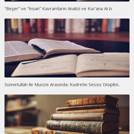
“Beşer” ve “İnsan” Kavramların Analizi ve Kur’ana Arzı
Sünnetullah ile Mucize Arasında: Kudretin Sessiz Disiplini..