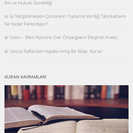
İlmi ve Hukuki Gerekliliği
İyi Yetiştirilmeyen Çocukların Topluma Verdiği Tahribatların
Ne Kadar Farkındayız?
İslam – Bilim İlişkisine Dair Önyargıların Eleştirel Analizi
Sessiz Raflardan Hayata İnmiş Bir Kitap: Kur’an
KUR’AN KAVRAMLARI