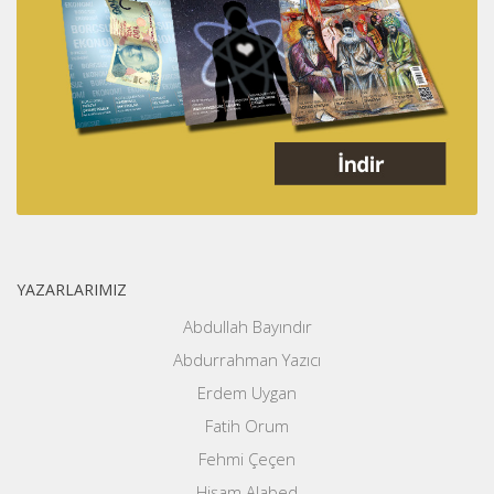
YAZARLARIMIZ
Abdullah Bayındır
Abdurrahman Yazıcı
Erdem Uygan
Fatih Orum
Fehmi Çeçen
Hişam Alabed