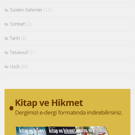
Sizden Gelenler
(12)
Sohbet
(2)
Tarih
(3)
Tasavvuf
(1)
Usûl
(20)