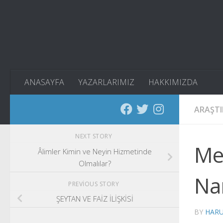
Skip to content
ANASAYFA
YAZARLARIMIZ
HAKKIMIZDA
ARAŞT
NEXT STORY
Meş
Âlimler Kimin ve Neyin Hizmetinde
Olmalılar?
Na
PREVIOUS STORY
ŞEYTAN VE FAİZ İLİŞKİSİ
BY
HAR