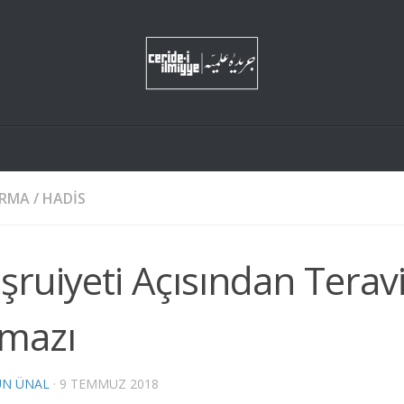
IRMA
/
HADIS
ruiyeti Açısından Terav
mazı
UN ÜNAL
·
9 TEMMUZ 2018