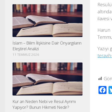
Resulül
altında
ilavesi
Harun Ü
Temmuz
İslam – Bilim İlişkisine Dair Önyargıların
Yazıyı 
Eleştirel Analizi
11 TEMMUZ 2026
teravi
Gör
F
Kur an Neden Nebi ve Resul Ayrımı
Yapıyor? Bunun Hikmeti Nedir?