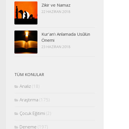
Zikir ve Namaz
22 HAZIRAN 2018
Kur’an’ı Anlamada Usûlün
Önemi
23 HAZIRAN 2018
TÜM KONULAR
Analiz
(18)
Araştırma
(175)
Çocuk Eğitimi
(2)
Deneme
(197)