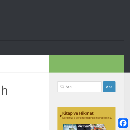
Arama:
ih