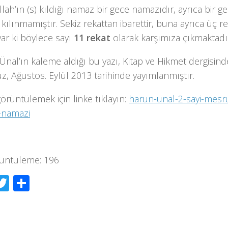
lah’ın (s) kıldığı namaz bir gece namazıdır, ayrıca bir 
 kılınmamıştır. Sekiz rekattan ibarettir, buna ayrıca üç re
 var ki böylece sayı
11 rekat
olarak karşımıza çıkmaktadı
nal’ın kaleme aldığı bu yazı, Kitap ve Hikmet dergisinde 
, Ağustos. Eylül 2013 tarihinde yayımlanmıştır.
görüntülemek için linke tıklayın:
harun-unal-2-sayi-mesru
h-namazi
üntüleme:
196
acebook
Twitter
Share