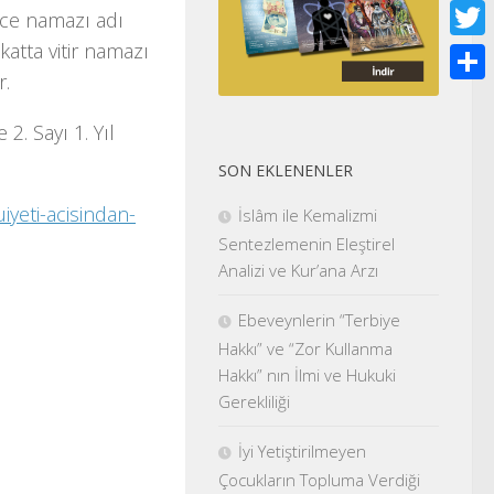
Face
gece namazı adı
katta vitir namazı
Twitt
r.
Shar
2. Sayı 1. Yıl
SON EKLENENLER
iyeti-acisindan-
İslâm ile Kemalizmi
Sentezlemenin Eleştirel
Analizi ve Kur’ana Arzı
Ebeveynlerin “Terbiye
Hakkı” ve “Zor Kullanma
Hakkı” nın İlmi ve Hukuki
Gerekliliği
İyi Yetiştirilmeyen
Çocukların Topluma Verdiği