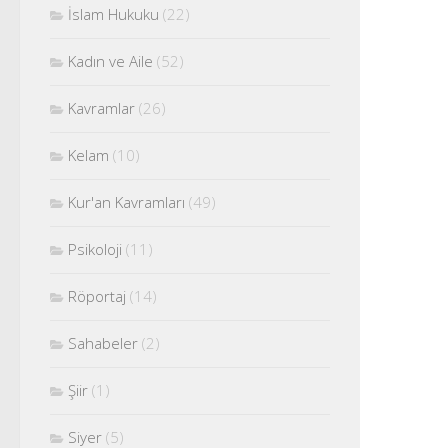
İslam Hukuku
(22)
Kadın ve Aile
(52)
Kavramlar
(26)
Kelam
(10)
Kur'an Kavramları
(49)
Psikoloji
(11)
Röportaj
(14)
Sahabeler
(2)
Şiir
(1)
Siyer
(5)