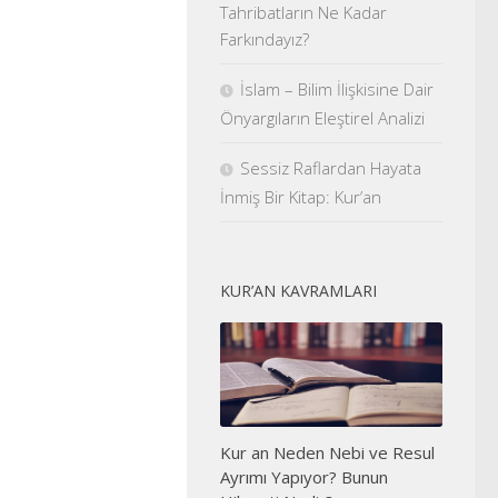
Tahribatların Ne Kadar
Farkındayız?
İslam – Bilim İlişkisine Dair
Önyargıların Eleştirel Analizi
Sessiz Raflardan Hayata
İnmiş Bir Kitap: Kur’an
KUR’AN KAVRAMLARI
Kur an Neden Nebi ve Resul
Ayrımı Yapıyor? Bunun