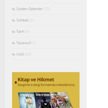
Sizden Gelenler
(12)
Sohbet
(2)
Tarih
(3)
Tasavvuf
(1)
Usûl
(20)