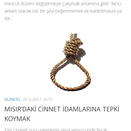
mevcut düzeni değiştirmeye çalışmak anlamına gelir. İkinci
anlam olarak ise; bir şeyi beğenmemek ve kaldırılmasını ya
da...
GÜNCEL
28 ŞUBAT 2019
MISIR’DAKİ CİNNET İDAMLARINA TEPKİ
KOYMAK
Kim cinayet suçu işlememiş veya yeryüzünde fesat