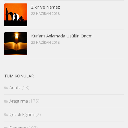
Zikir ve Namaz
22 HAZIRAN 2018
Kur’an’ı Anlamada Usûlün Önemi
23 HAZIRAN 2018
TÜM KONULAR
Analiz
(18)
Araştırma
(175)
Çocuk Eğitimi
(2)
Deneme
(197)