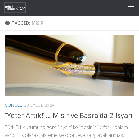
Skip to content
TAGGED:
MISIR
GÜNCEL
23 EYLÜL 2024
‘’Yeter Artık!’’… Mısır ve Basra’da 2 İsyan
Türk Dil Kurumuna göre ‘’isyan’’ kelimesinin iki farklı anlamı
vardır. İlk olarak; sisteme ve otoriteye karşı ayaklanmak,