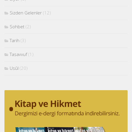
Sizden Gelenler
(12)
Sohbet
(2)
Tarih
(3)
Tasavvuf
(1)
Usûl
(20)