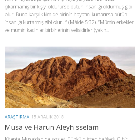
çıkarmamış bir kişiyi öldürürse bütün insanlığı öldürmüş gibi
olur! Buna karşılık kim de birinin hayatını kurtarırsa bütün
insanlığı kurtarmış gibi olur…” (Mâide 5:32). “Mümin erkekler
ve mümin kadınlar birbirlerinin velisidirler (yakın...
ARAŞTIRMA
15 ARALIK 2018
Musa ve Harun Aleyhisselam
Kitapta Musa’dan da söz et. Çünkü o içten bağlıydı. O bir