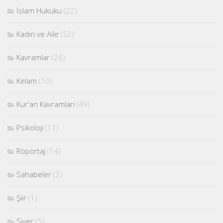
İslam Hukuku
(22)
Kadın ve Aile
(52)
Kavramlar
(26)
Kelam
(10)
Kur'an Kavramları
(49)
Psikoloji
(11)
Röportaj
(14)
Sahabeler
(2)
Şiir
(1)
Siyer
(5)