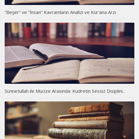
“Beşer” ve “İnsan” Kavramların Analizi ve Kur’ana Arzı
Sünnetullah ile Mucize Arasında: Kudretin Sessiz Disiplini..