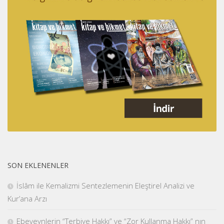
SON EKLENENLER
İslâm ile Kemalizmi Sentezlemenin Eleştirel Analizi ve
Kur’ana Arzı
Ebeveynlerin “Terbiye Hakkı” ve “Zor Kullanma Hakkı” nın