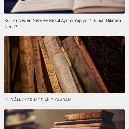
Kur an Neden Nebi ve Resul Ayrımı Yapıyor? Bunun Hikmeti
Nedir?
KUR’ÂN-I KERİMDE AİLE KAVRAMI