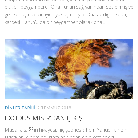
elçi, bir peygamberdi. Ona Tur’un sağ yanından seslenmiş ve
gizli konuşmak için iyice yaklaştırmıştık. Ona acıdığımızdan,
kardeşi Harun’u da bir peygamber olarak ona...
DINLER TARIHI
2 TEMMUZ 2018
EXODUS MISIR’DAN ÇIKIŞ
Musa (a.s.)’ ın hikayesi, hiç şüphesiz hem Yahudilik, hem
Hristiyanlık, hem de İslam açısından en dikkat çekici