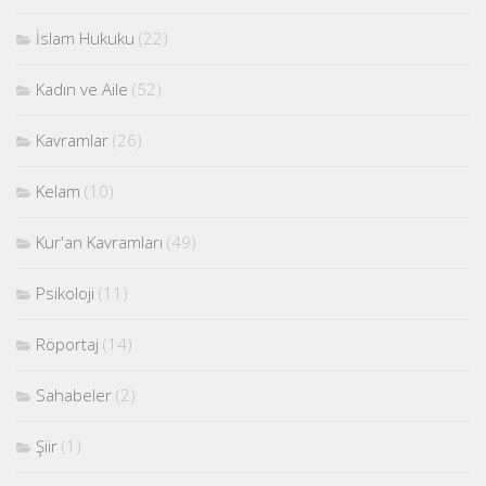
İslam Hukuku
(22)
Kadın ve Aile
(52)
Kavramlar
(26)
Kelam
(10)
Kur'an Kavramları
(49)
Psikoloji
(11)
Röportaj
(14)
Sahabeler
(2)
Şiir
(1)