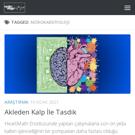
Skip to content
TAGGED:
NÖROKARDIYOLOJI
ARAŞTIRMA
19 OCAK 2021
Akleden Kalp İle Tasdik
HeartMath Enstitüsünde yapılan çalışmalarla son on yılda
kalbin işlevselliğinin bir pompadan daha fazlası olduğu