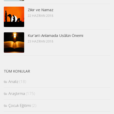
Zikir ve Namaz
22 HAZIRAN 2018
Kur’an’ı Anlamada Usûlün Önemi
23 HAZIRAN 2018
TÜM KONULAR
Analiz
(18)
Araştırma
(175)
Çocuk Eğitimi
(2)