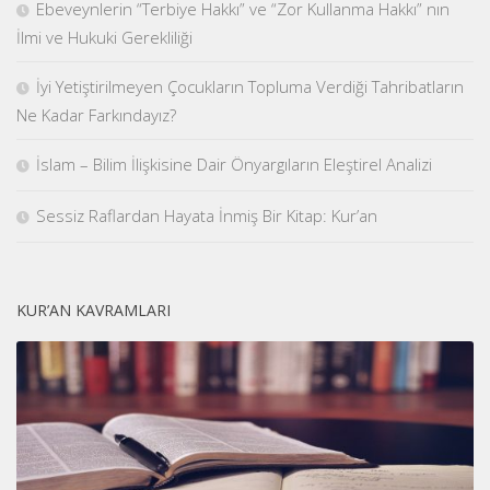
Ebeveynlerin “Terbiye Hakkı” ve “Zor Kullanma Hakkı” nın
İlmi ve Hukuki Gerekliliği
İyi Yetiştirilmeyen Çocukların Topluma Verdiği Tahribatların
Ne Kadar Farkındayız?
İslam – Bilim İlişkisine Dair Önyargıların Eleştirel Analizi
Sessiz Raflardan Hayata İnmiş Bir Kitap: Kur’an
KUR’AN KAVRAMLARI