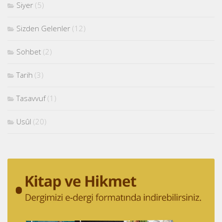
Siyer
(5)
Sizden Gelenler
(12)
Sohbet
(2)
Tarih
(3)
Tasavvuf
(1)
Usûl
(20)