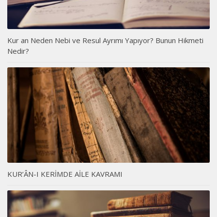
Kur an Neden Nebi ve Resul Ayrımı Yapıyor? Bunun Hikmeti
Nedir?
KUR’ÂN-I KERİMDE AİLE KAVRAMI