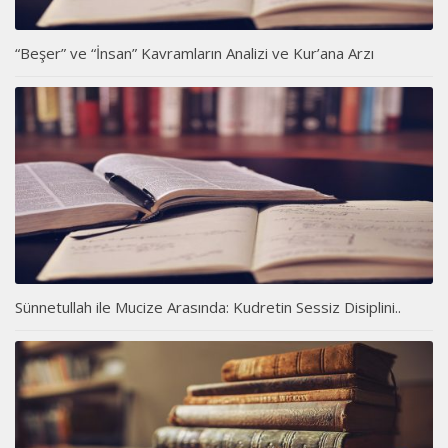
“Beşer” ve “İnsan” Kavramların Analizi ve Kur’ana Arzı
Sünnetullah ile Mucize Arasında: Kudretin Sessiz Disiplini..