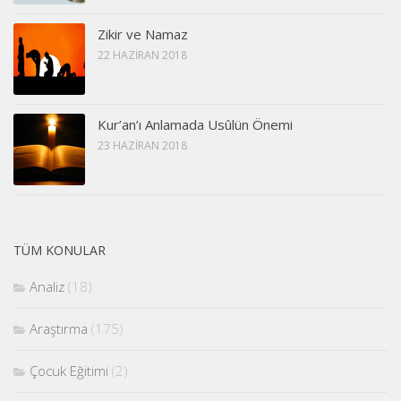
Zikir ve Namaz
22 HAZIRAN 2018
Kur’an’ı Anlamada Usûlün Önemi
23 HAZIRAN 2018
TÜM KONULAR
Analiz
(18)
Araştırma
(175)
Çocuk Eğitimi
(2)