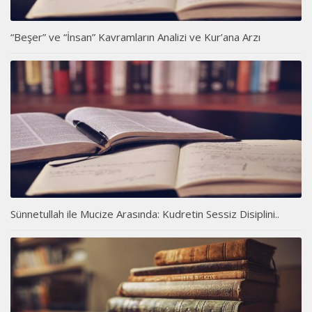
“Beşer” ve “İnsan” Kavramların Analizi ve Kur’ana Arzı
Sünnetullah ile Mucize Arasında: Kudretin Sessiz Disiplini..