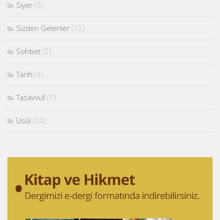
Siyer
(5)
Sizden Gelenler
(12)
Sohbet
(2)
Tarih
(3)
Tasavvuf
(1)
Usûl
(20)