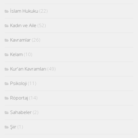
İslam Hukuku
(22)
Kadın ve Aile
(52)
Kavramlar
(26)
Kelam
(10)
Kur'an Kavramları
(49)
Psikoloji
(11)
Röportaj
(14)
Sahabeler
(2)
Şiir
(1)