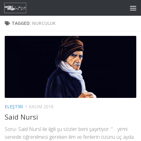
Skip to content
TAGGED:
NURCULUK
ELEŞTIRI
1 KASIM 2018
Said Nursi
Soru- Said Nursî ile ilgili şu sözler beni şaşırtıyor: “… yirmi
senede öğrenilmesi gereken ilim ve fenlerin özünü üç ayda