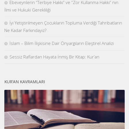
Ebeveynlerin “Terbiye Hakkı” ve “Zor Kullanma Hakkı” nın
İlmi ve Hukuki Gerekliliği
İyi Yetiştirilmeyen Çocukların Topluma Verdiği Tahribatların
Ne Kadar Farkındayız?
İslam – Bilim İlişkisine Dair Önyargıların Eleştirel Analizi
Sessiz Raflardan Hayata İnmiş Bir Kitap: Kur’an
KUR’AN KAVRAMLARI