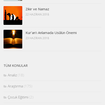
Zikir ve Namaz
22 HAZIRAN 2018
Kur’an’ı Anlamada Usûlün Önemi
23 HAZIRAN 2018
TÜM KONULAR
Analiz
(18)
Araştırma
(175)
Çocuk Eğitimi
(2)