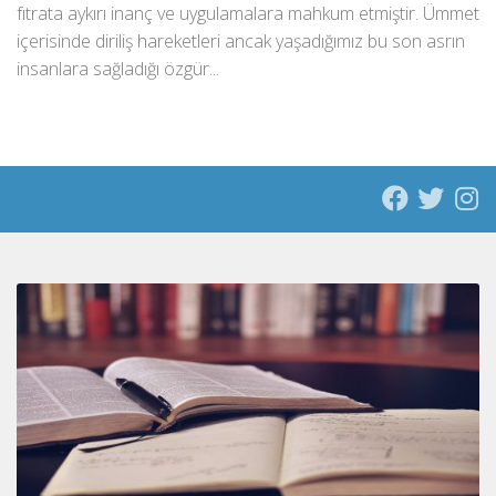
fıtrata aykırı inanç ve uygulamalara mahkum etmiştir. Ümmet
içerisinde diriliş hareketleri ancak yaşadığımız bu son asrın
insanlara sağladığı özgür...