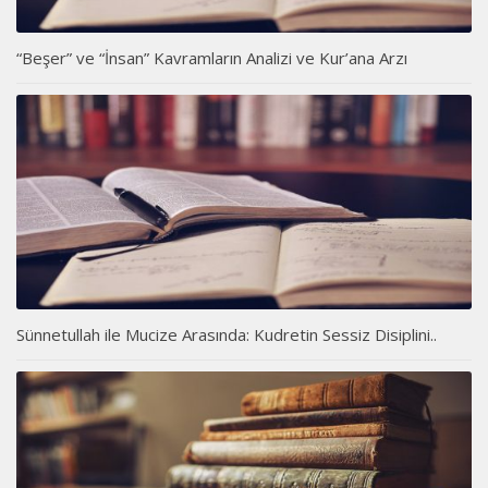
“Beşer” ve “İnsan” Kavramların Analizi ve Kur’ana Arzı
Sünnetullah ile Mucize Arasında: Kudretin Sessiz Disiplini..