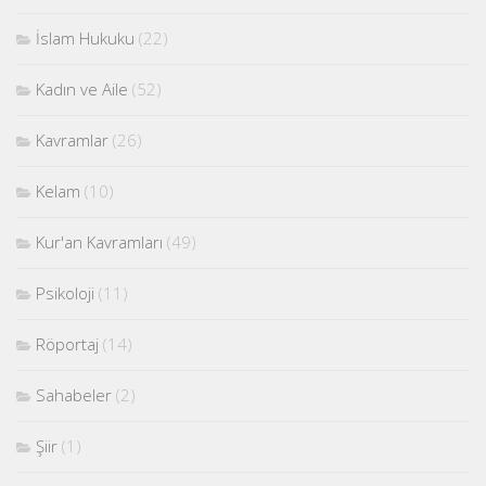
İslam Hukuku
(22)
Kadın ve Aile
(52)
Kavramlar
(26)
Kelam
(10)
Kur'an Kavramları
(49)
Psikoloji
(11)
Röportaj
(14)
Sahabeler
(2)
Şiir
(1)