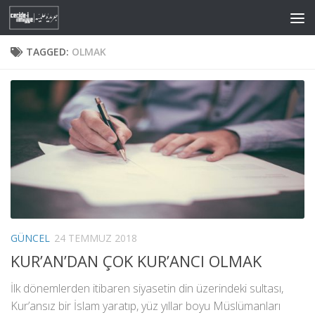
Skip to content
TAGGED:
OLMAK
GÜNCEL
24 TEMMUZ 2018
KUR’AN’DAN ÇOK KUR’ANCI OLMAK
İlk dönemlerden itibaren siyasetin din üzerindeki sultası,
Kur’ansız bir İslam yaratıp, yüz yıllar boyu Müslümanları