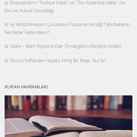
Ebeveynlerin “Terbiye Hakkı” ve “Zor Kullanma Hakkı” nın
İlmi ve Hukuki Gerekliliği
İyi Yetiştirilmeyen Çocukların Topluma Verdiği Tahribatların
Ne Kadar Farkındayız?
İslam – Bilim İlişkisine Dair Önyargıların Eleştirel Analizi
Sessiz Raflardan Hayata İnmiş Bir Kitap: Kur’an
KUR’AN KAVRAMLARI