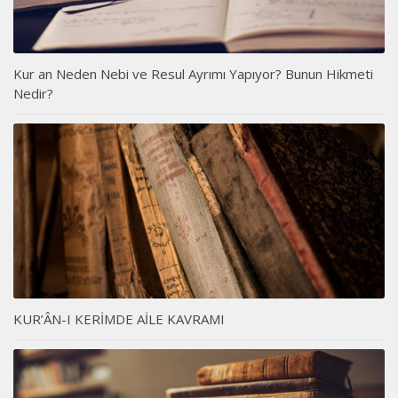
Kur an Neden Nebi ve Resul Ayrımı Yapıyor? Bunun Hikmeti
Nedir?
KUR’ÂN-I KERİMDE AİLE KAVRAMI