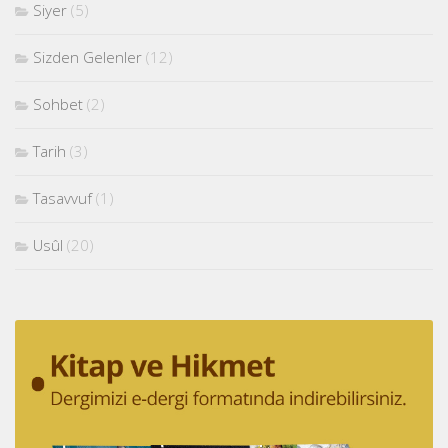
Siyer
(5)
Sizden Gelenler
(12)
Sohbet
(2)
Tarih
(3)
Tasavvuf
(1)
Usûl
(20)