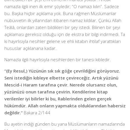
namazla ilgili inen ilk emir şöyledir; “O namazı kılın”. Sadece
bu. Başka hiçbir açıklama yok. Buna rağmen Müslümanlar
nübüvvetin ilk yıllarından itibaren namaz kıldılar. Çünkü Allah
Teâlâ, onlardan zaten bildikleri bir şey istedi. Bilinen bir şeyi
açıklaması gereksiz olduğu için de ekstra bir bilgi indirmedi. Ta
ki hayırlısıyla nesihler gelene ve ehli kitabın ihtilaf yarattıkları
hususlar açıklanana kadar.
Namazla ilgili hayırlısıyla nesihlerden bir tanesi kıbledir.
“(Ey Resul,) Yüzünün sık sık göğe çevrildiğini görüyoruz.
Seni istediğin kıbleye elbette çevireceğiz. Artık yüzünü
Mescid-i Haram tarafına çevir. Nerede olursanız olun,
yüzünüzü onun tarafına çevirin. Kendilerine kitap
verilenler iyi bilirler ki bu, Rablerinden gelen gerçek
hükümdür. Allah onların yapmakta olduklarından habersiz
değildir.”
Bakara 2/144
Bu ayetin indiği günden bu yana Müslümanların namazlarında