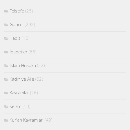
Felsefe
(25)
Güncel
(292)
Hadis
(15)
İbadetler
(66)
İslam Hukuku
(22)
Kadın ve Aile
(52)
Kavramlar
(26)
Kelam
(10)
Kur'an Kavramları
(49)