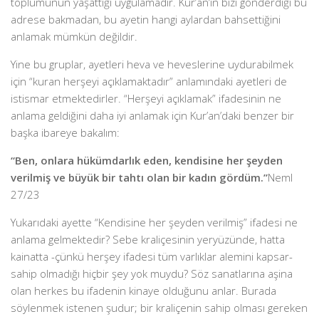
toplumunun yaşattığı uygulamadır. Kur’an’ın bizi gönderdiği bu
adrese bakmadan, bu ayetin hangi aylardan bahsettiğini
anlamak mümkün değildir.
Yine bu gruplar, ayetleri heva ve heveslerine uydurabilmek
için “kuran herşeyi açıklamaktadır” anlamındaki ayetleri de
istismar etmektedirler. “Herşeyi açıklamak” ifadesinin ne
anlama geldiğini daha iyi anlamak için Kur’an’daki benzer bir
başka ibareye bakalım:
“Ben, onlara hükümdarlık eden, kendisine her şeyden
verilmiş ve büyük bir tahtı olan bir kadın gördüm.”
Neml
27/23
Yukarıdaki ayette “Kendisine her şeyden verilmiş” ifadesi ne
anlama gelmektedir? Sebe kraliçesinin yeryüzünde, hatta
kainatta -çünkü herşey ifadesi tüm varlıklar alemini kapsar-
sahip olmadığı hiçbir şey yok muydu? Söz sanatlarına aşina
olan herkes bu ifadenin kinaye olduğunu anlar. Burada
söylenmek istenen şudur; bir kraliçenin sahip olması gereken