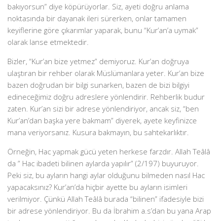
bakıyorsun” diye köpürüyorlar. Siz, ayeti doğru anlama
noktasında bir dayanak ileri sürerken, onlar tamamen
keyiflerine göre çıkarımlar yaparak, bunu “Kur’an’a uymak”
olarak lanse etmektedir.
Bizler, “Kur’an bize yetmez” demiyoruz. Kur’an doğruya
ulaştıran bir rehber olarak Müslümanlara yeter. Kur’an bize
bazen doğrudan bir bilgi sunarken, bazen de bizi bilgiyi
edineceğimiz doğru adreslere yönlendirir. Rehberlik budur
zaten. Kur’an sizi bir adrese yönlendiriyor, ancak siz, “ben
Kur’an’dan başka yere bakmam” diyerek, ayete keyfinizce
mana veriyorsanız. Kusura bakmayın, bu sahtekarlıktır.
Örneğin, Hac yapmak gücü yeten herkese farzdır. Allah Teâlâ
da ” Hac ibadeti bilinen aylarda yapılır” (2/197) buyuruyor.
Peki siz, bu ayların hangi aylar olduğunu bilmeden nasıl Hac
yapacaksınız? Kur’an’da hiçbir ayette bu ayların isimleri
verilmiyor. Çünkü Allah Teâlâ burada “bilinen” ifadesiyle bizi
bir adrese yönlendiriyor. Bu da İbrahim a.s’dan bu yana Arap