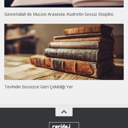
Sünnetullah ile Mucize Arasında: Kudretin Sessiz Disiplini..
Tevhidin Sessizce Geri Çekildiği Yer