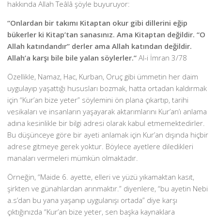
hakkında Allah Teâlâ şöyle buyuruyor:
“Onlardan bir takımı Kitaptan okur gibi dillerini eğip
bükerler ki Kitap’tan sanasınız. Ama Kitaptan değildir. “O
Allah katındandır” derler ama Allah katından değildir.
Allah’a karşı bile bile yalan söylerler.”
Al-i İmran 3/78
Özellikle, Namaz, Hac, Kurban, Oruç gibi ümmetin her daim
uygulayıp yaşattığı hususları bozmak, hatta ortadan kaldırmak
için “Kur’an bize yeter” söylemini ön plana çıkartıp, tarihi
vesikaları ve insanların yaşayarak aktarımlarını Kur’an’ı anlama
adına kesinlikle bir bilgi adresi olarak kabul etmemektedirler.
Bu düşünceye göre bir ayeti anlamak için Kur’an dışında hiçbir
adrese gitmeye gerek yoktur. Böylece ayetlere diledikleri
manaları vermeleri mümkün olmaktadır.
Örneğin, “Maide 6. ayette, elleri ve yüzü yıkamaktan kasıt,
şirkten ve günahlardan arınmaktır.” diyenlere, “bu ayetin Nebi
a.s’dan bu yana yaşanıp uygulanışı ortada” diye karşı
çıktığınızda “Kur’an bize yeter, sen başka kaynaklara