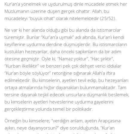
Kur’an’a yönelmek ve uydurulmuş dinle mücadele etmek her
Müslümanın üzerine düşen gerçek cihattır. Allah, bu
mücadeleyi “büyük cihat” olarak nitelemektedir (25/52).
Ne var ki her alanda olduğu gibi bu alanda da istismarcılar
türemiştir. Bunlar “Kur’an’a uymak” adı altında, Kur’an’ı kendi
keyiflerine uydurma derdine düşmüşlerdir. Bu istismarcıların
kustukları hezeyanlar, daha önceki sapkınların da bir adım
ötesine geçmiştir. Öyle ki; “Namaz yoktur”, “Hac şirktir”,
“Kurban ilkelliktir” ve benzeri pek çok dehşet verici iddialar
“Kur’an böyle söylüyor” retoriğine sığınarak Allah’a iftira
edilmektedir. Bu kimselerin, ayetleri tevil edip, bu hezeyanları
ortaya atmalarında hiçbir dayanakları bulunmamaktadır. Tam
tersine dayanak teşkil edecek unsurlara düşmanlık beslemek,
bu kimselerin ayetleri heveslerine uydurma gayelerini
gerçekleştirme yolunda temel bir politikadır.
Örneğin bu kimselere; “verdiğin anlam, ayetin Arapçasına
aykırı, neye dayanıyorsun?” diye sorulduğunda, “Kur’an