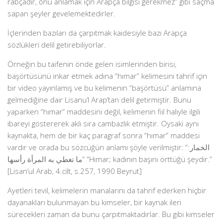
rabçadır, onu anlamak için Arapça bilgisi gerekmez” gibi saçma
sapan şeyler gevelemektedirler.
İçlerinden bazıları da çarpıtmak kaidesiyle bazı Arapça
sözlükleri delil getirebiliyorlar.
Örneğin bu taifenin önde gelen isimlerinden birisi,
başörtüsünü inkar etmek adına “hımar” kelimesini tahrif için
bir video yayınlamış ve bu kelimenin “başörtüsü” anlamına
gelmediğine dair Lisanu’l Arap’tan delil getirmiştir. Bunu
yaparken “hımar” maddesini değil, kelimenin fiil haliyle ilgili
ibareyi göstererek aklı sıra cambazlık etmiştir. Oysaki aynı
kaynakta, hem de bir kaç paragraf sonra “hımar” maddesi
vardır ve orada bu sözcüğün anlamı şöyle verilmiştir: “الخمار:
ما تغطي به المرأة رأسها” “Hımar; kadının başını örttüğü şeydir.”
[Lisan’ul Arab, 4.cilt, s.257, 1990 Beyrut]
Ayetleri tevil, kelimelerin manalarını da tahrif ederken hiçbir
dayanakları bulunmayan bu kimseler, bir kaynak ileri
sürecekleri zaman da bunu çarpıtmaktadırlar. Bu gibi kimseler