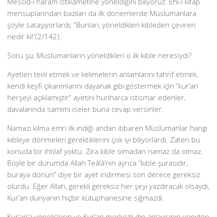
Mescid-i haram istikametine yöneldiğini biliyoruz. Ehl-i kitap
mensuplarından bazıları da ilk dönemlerde Müslümanlara
şöyle sataşıyorlardı; “Bunları, yöneldikleri kıbleden çeviren
nedir ki!”(2/142).
Soru şu; Müslümanların yöneldikleri o ilk kıble neresiydi?
Ayetleri tevil etmek ve kelimelerin anlamlarını tahrif etmek,
kendi keyfi çıkarımlarını dayanak gibi göstermek için “kur’an
herşeyi açıklamıştır” ayetini hunharca istismar edenler,
davalarında samimi iseler buna cevap versinler.
Namazı kılma emri ilk indiği andan itibaren Müslümanlar hangi
kıbleye dönmeleri gerektiklerini çok iyi biliyorlardı. Zaten bu
konuda bir ihtilaf yoktu. Zira kıble olmadan namaz da olmaz.
Böyle bir durumda Allah Teâlâ’nın ayrıca “kıble şurasıdır,
buraya dönün” diye bir ayet indirmesi son derece gereksiz
olurdu. Eğer Allah, gerekli gereksiz her şeyi yazdıracak olsaydı,
Kur’an dünyanın hiçbir kütüphanesine sığmazdı.
Kur’an’a yönelişlerin ve Kur’an merkezli din anlayışının yeniden