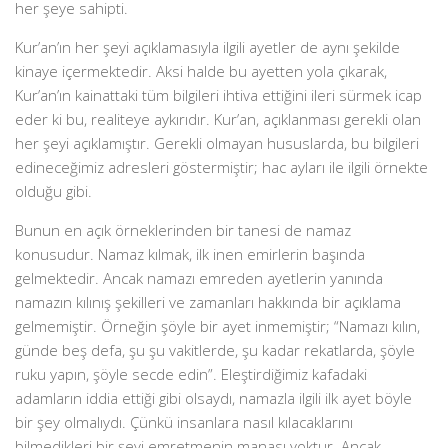
her şeye sahipti.
Kur’an’ın her şeyi açıklamasıyla ilgili ayetler de aynı şekilde
kinaye içermektedir. Aksi halde bu ayetten yola çıkarak,
Kur’an’ın kainattaki tüm bilgileri ihtiva ettiğini ileri sürmek icap
eder ki bu, realiteye aykırıdır. Kur’an, açıklanması gerekli olan
her şeyi açıklamıştır. Gerekli olmayan hususlarda, bu bilgileri
edineceğimiz adresleri göstermiştir; hac ayları ile ilgili örnekte
olduğu gibi.
Bunun en açık örneklerinden bir tanesi de namaz
konusudur. Namaz kılmak, ilk inen emirlerin başında
gelmektedir. Ancak namazı emreden ayetlerin yanında
namazın kılınış şekilleri ve zamanları hakkında bir açıklama
gelmemiştir. Örneğin şöyle bir ayet inmemiştir; “Namazı kılın,
günde beş defa, şu şu vakitlerde, şu kadar rekatlarda, şöyle
ruku yapın, şöyle secde edin”. Eleştirdiğimiz kafadaki
adamların iddia ettiği gibi olsaydı, namazla ilgili ilk ayet böyle
bir şey olmalıydı. Çünkü insanlara nasıl kılacaklarını
bilmedikleri bir şeyi emretmenin manası yoktur. Ancak