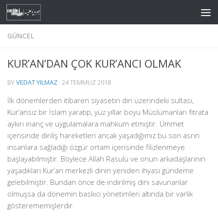
Skip to content
GÜNCEL
KUR’AN’DAN ÇOK KUR’ANCI OLMAK
BY
VEDAT YILMAZ
·
24 TEMMUZ 2018
İlk dönemlerden itibaren siyasetin din üzerindeki sultası,
Kur’ansız bir İslam yaratıp, yüz yıllar boyu Müslümanları fıtrata
aykırı inanç ve uygulamalara mahkum etmiştir. Ümmet
içerisinde diriliş hareketleri ancak yaşadığımız bu son asrın
insanlara sağladığı özgür ortam içerisinde filizlenmeye
başlayabilmiştir. Böylece Allah Rasulü ve onun arkadaşlarının
yaşadıkları Kur’an merkezli dinin yeniden ihyası gündeme
gelebilmiştir. Bundan önce de indirilmiş dini savunanlar
olmuşsa da dönemin baskıcı yönetimleri altında bir varlık
gösterememişlerdir.