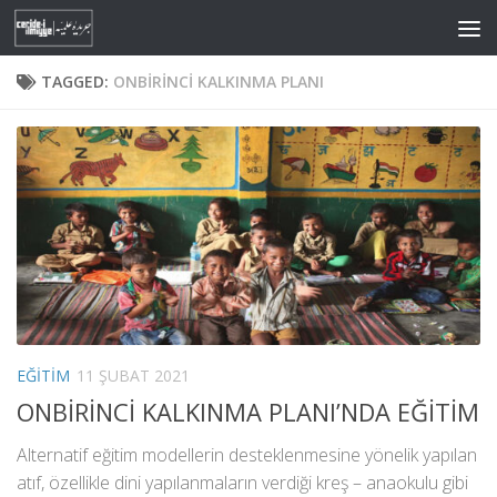
Skip to content
TAGGED:
ONBIRINCI KALKINMA PLANI
EĞITIM
11 ŞUBAT 2021
ONBİRİNCİ KALKINMA PLANI’NDA EĞİTİM
Alternatif eğitim modellerin desteklenmesine yönelik yapılan
atıf, özellikle dini yapılanmaların verdiği kreş – anaokulu gibi