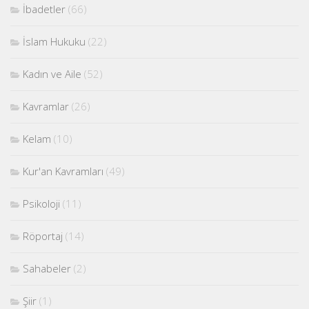
İbadetler
(66)
İslam Hukuku
(22)
Kadın ve Aile
(52)
Kavramlar
(26)
Kelam
(10)
Kur'an Kavramları
(49)
Psikoloji
(11)
Röportaj
(14)
Sahabeler
(2)
Şiir
(1)