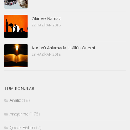
Zikir ve Namaz
22 HAZIRAN 2018
Kur’an’ı Anlamada Usûlün Önemi
23 HAZIRAN 2018
TÜM KONULAR
Analiz
(18)
Araştırma
(175)
Çocuk Eğitimi
(2)