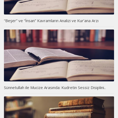
“Beşer” ve “İnsan” Kavramların Analizi ve Kur’ana Arzı
Sünnetullah ile Mucize Arasında: Kudretin Sessiz Disiplini..