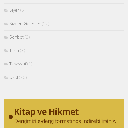
Siyer
(5)
Sizden Gelenler
(12)
Sohbet
(2)
Tarih
(3)
Tasavvuf
(1)
Usûl
(20)