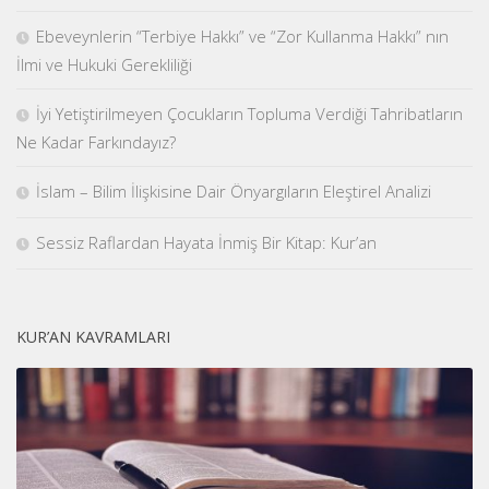
Ebeveynlerin “Terbiye Hakkı” ve “Zor Kullanma Hakkı” nın
İlmi ve Hukuki Gerekliliği
İyi Yetiştirilmeyen Çocukların Topluma Verdiği Tahribatların
Ne Kadar Farkındayız?
İslam – Bilim İlişkisine Dair Önyargıların Eleştirel Analizi
Sessiz Raflardan Hayata İnmiş Bir Kitap: Kur’an
KUR’AN KAVRAMLARI