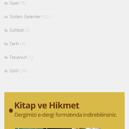
Siyer
(5)
Sizden Gelenler
(12)
Sohbet
(2)
Tarih
(3)
Tasavvuf
(1)
Usûl
(20)