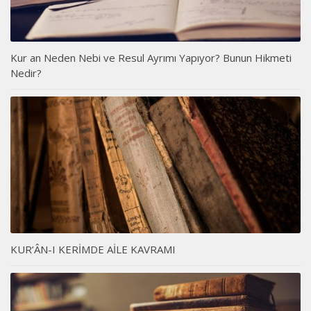
Kur an Neden Nebi ve Resul Ayrımı Yapıyor? Bunun Hikmeti
Nedir?
KUR’ÂN-I KERİMDE AİLE KAVRAMI