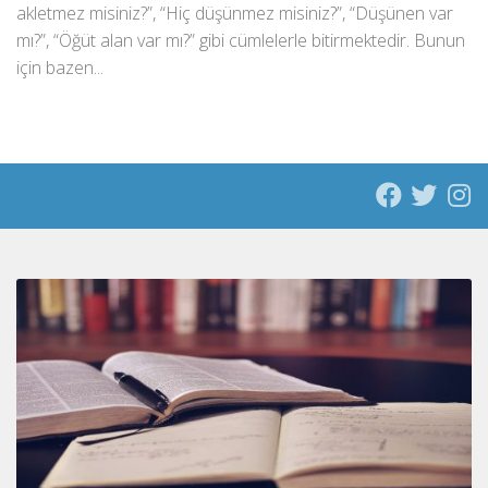
akletmez misiniz?”, “Hiç düşünmez misiniz?”, “Düşünen var
mı?”, “Öğüt alan var mı?” gibi cümlelerle bitirmektedir. Bunun
için bazen...