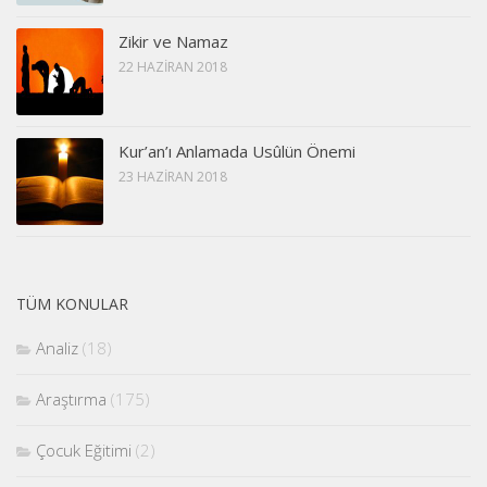
Zikir ve Namaz
22 HAZIRAN 2018
Kur’an’ı Anlamada Usûlün Önemi
23 HAZIRAN 2018
TÜM KONULAR
Analiz
(18)
Araştırma
(175)
Çocuk Eğitimi
(2)