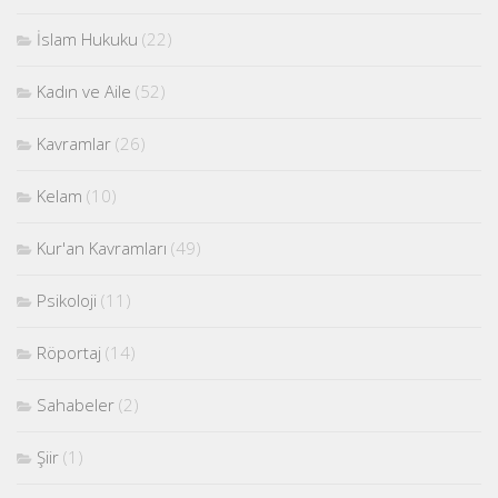
İslam Hukuku
(22)
Kadın ve Aile
(52)
Kavramlar
(26)
Kelam
(10)
Kur'an Kavramları
(49)
Psikoloji
(11)
Röportaj
(14)
Sahabeler
(2)
Şiir
(1)