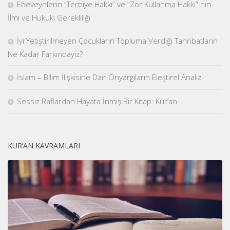
Ebeveynlerin “Terbiye Hakkı” ve “Zor Kullanma Hakkı” nın
İlmi ve Hukuki Gerekliliği
İyi Yetiştirilmeyen Çocukların Topluma Verdiği Tahribatların
Ne Kadar Farkındayız?
İslam – Bilim İlişkisine Dair Önyargıların Eleştirel Analizi
Sessiz Raflardan Hayata İnmiş Bir Kitap: Kur’an
KUR’AN KAVRAMLARI