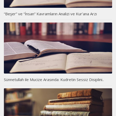
“Beşer” ve “İnsan” Kavramların Analizi ve Kur’ana Arzı
Sünnetullah ile Mucize Arasında: Kudretin Sessiz Disiplini..