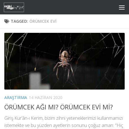
Skip to content
TAGGED:
ÖRÜMCEK EVI
ARAŞTIRMA
14 HAZIRAN 2020
ÖRÜMCEK AĞI MI? ÖRÜMCEK EVİ Mİ?
Giriş Kur’ân-ı Kerim, bizim zihni yeteneklerimizi kullanmamızı
istemekte ve bu yüzden ayetlerin sonunu çoğuz aman: “Hiç