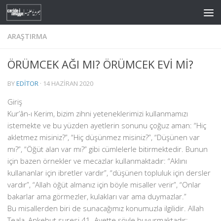
Skip to content
ARAŞTIRMA
ÖRÜMCEK AĞI MI? ÖRÜMCEK EVİ Mİ?
BY
EDITOR
·
14 HAZIRAN 2020
Giriş
Kur’ân-ı Kerim, bizim zihni yeteneklerimizi kullanmamızı
istemekte ve bu yüzden ayetlerin sonunu çoğuz aman: “Hiç
akletmez misiniz?”, “Hiç düşünmez misiniz?”, “Düşünen var
mı?”, “Öğüt alan var mı?” gibi cümlelerle bitirmektedir. Bunun
için bazen örnekler ve mecazlar kullanmaktadır: “Aklını
kullananlar için ibretler vardır”, “düşünen topluluk için dersler
vardır”, “Allah öğüt almanız için böyle misaller verir”, “Onlar
bakarlar ama görmezler, kulakları var ama duymazlar.”
Bu misallerden biri de sunacağımız konumuzla ilgilidir. Allah
Teala, Ankebut suresi 41. Ayette şöyle buyurmaktadır: