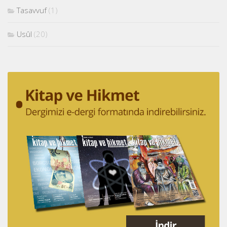
Tasavvuf
(1)
Usûl
(20)