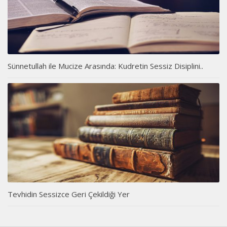
Sünnetullah ile Mucize Arasında: Kudretin Sessiz Disiplini..
Tevhidin Sessizce Geri Çekildiği Yer