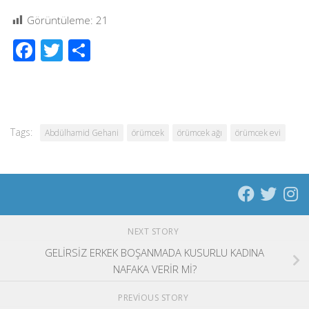
Görüntüleme:
21
Facebook
Twitter
Share
Tags:
Abdülhamid Gehani
örümcek
örümcek ağı
örümcek evi
NEXT STORY
GELİRSİZ ERKEK BOŞANMADA KUSURLU KADINA
NAFAKA VERİR Mİ?
PREVIOUS STORY