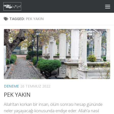
Skip to content
TAGGED:
PEK YAKIN
DENEME
26 TEMMUZ 2022
PEK YAKIN
Allah’tan korkan bir insan, ölüm sonrası hesap gününde
neler yaşayacağı konusunda endişe eder. Allah’a nasıl