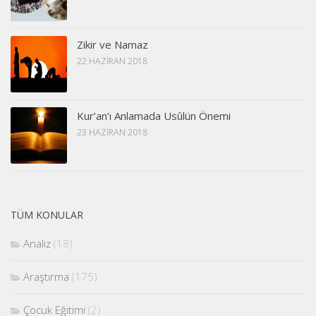
Zikir ve Namaz
22 HAZIRAN 2018
Kur’an’ı Anlamada Usûlün Önemi
23 HAZIRAN 2018
TÜM KONULAR
Analiz
(18)
Araştırma
(175)
Çocuk Eğitimi
(2)