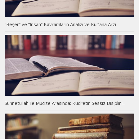
“Beşer” ve “İnsan” Kavramların Analizi ve Kur’ana Arzı
Sünnetullah ile Mucize Arasında: Kudretin Sessiz Disiplini..