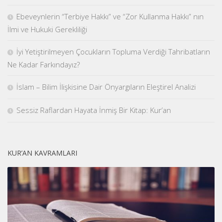
Ebeveynlerin “Terbiye Hakkı” ve “Zor Kullanma Hakkı” nın
İlmi ve Hukuki Gerekliliği
İyi Yetiştirilmeyen Çocukların Topluma Verdiği Tahribatların
Ne Kadar Farkındayız?
İslam – Bilim İlişkisine Dair Önyargıların Eleştirel Analizi
Sessiz Raflardan Hayata İnmiş Bir Kitap: Kur’an
KUR’AN KAVRAMLARI