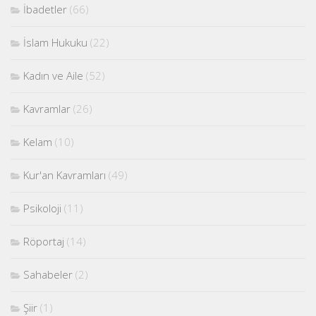
İbadetler
(66)
İslam Hukuku
(22)
Kadın ve Aile
(52)
Kavramlar
(26)
Kelam
(10)
Kur'an Kavramları
(49)
Psikoloji
(11)
Röportaj
(14)
Sahabeler
(2)
Şiir
(1)