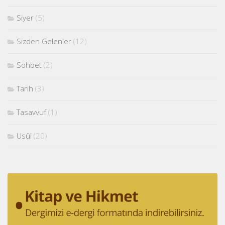
Siyer
(5)
Sizden Gelenler
(12)
Sohbet
(2)
Tarih
(3)
Tasavvuf
(1)
Usûl
(20)