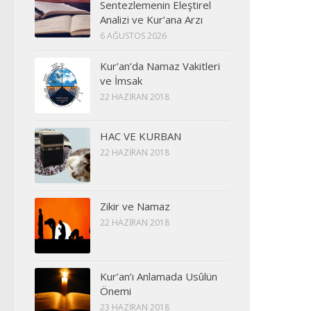
Sentezlemenin Eleştirel
Analizi ve Kur’ana Arzı
6 AĞUSTOS 2026
Kur’an’da Namaz Vakitleri
ve İmsak
22 HAZIRAN 2018
HAC VE KURBAN
22 HAZIRAN 2018
Zikir ve Namaz
22 HAZIRAN 2018
Kur’an’ı Anlamada Usûlün
Önemi
23 HAZIRAN 2018