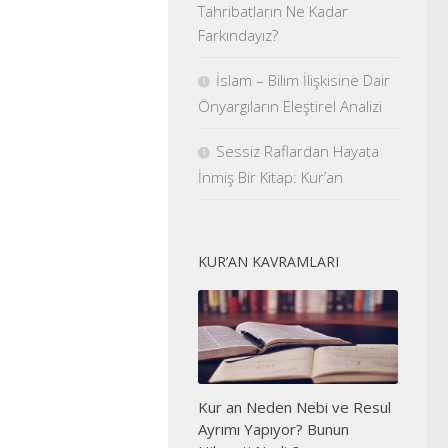
Tahribatların Ne Kadar
Farkındayız?
İslam – Bilim İlişkisine Dair
Önyargıların Eleştirel Analizi
Sessiz Raflardan Hayata
İnmiş Bir Kitap: Kur’an
KUR’AN KAVRAMLARI
Kur an Neden Nebi ve Resul
Ayrımı Yapıyor? Bunun