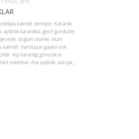
5 EYLÜL 2018
KLAR
zıddıyla kaimdir demişler; Karanlık
a; aydınlık karanlıkla; gece gündüzle;
geceyle; doğum ölümle; ölüm
 kaimdir. Varoluşun gayesi yok
zlidir. Kişi karanlığı görecek ki
fark edebilsin. Asıl aydınlık, asıl ışık,...