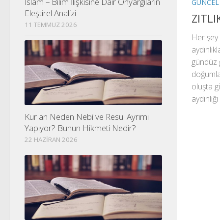
İslam – Bilim İlişkisine Dair Önyargıların
GÜNCEL
Eleştirel Analizi
ZITLI
11 TEMMUZ 2026
Her şey 
aydınlıkl
gündüz 
doğumla;
oluşta gi
aydınlığı 
Kur an Neden Nebi ve Resul Ayrımı
Yapıyor? Bunun Hikmeti Nedir?
22 HAZIRAN 2026