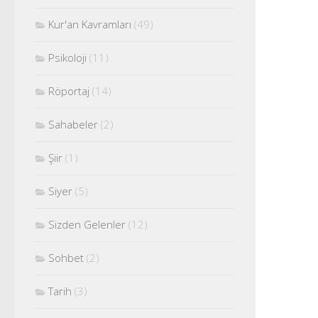
Kur'an Kavramları
(49)
Psikoloji
(11)
Röportaj
(14)
Sahabeler
(2)
Şiir
(1)
Siyer
(5)
Sizden Gelenler
(12)
Sohbet
(2)
Tarih
(3)