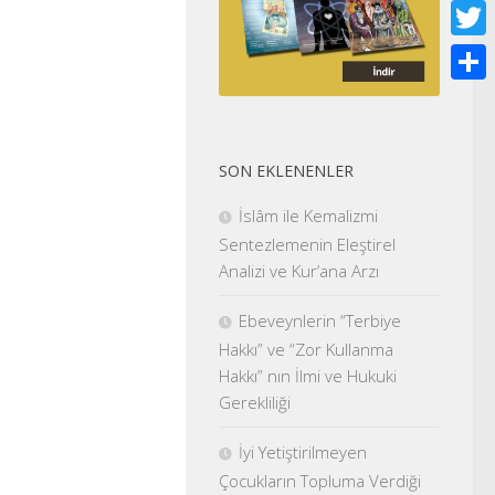
Face
Twitt
Shar
SON EKLENENLER
İslâm ile Kemalizmi
Sentezlemenin Eleştirel
Analizi ve Kur’ana Arzı
Ebeveynlerin “Terbiye
Hakkı” ve “Zor Kullanma
Hakkı” nın İlmi ve Hukuki
Gerekliliği
İyi Yetiştirilmeyen
Çocukların Topluma Verdiği