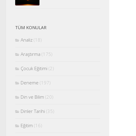
TÜM KONULAR
Analiz
(18)
Araştırma
(175)
Çocuk Eğitimi
(2)
Deneme
(197)
Din ve Bilim
(20)
Dinler Tarihi
(35)
Eğitim
(16)