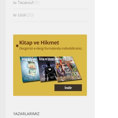
Tasavvuf
(1)
Usûl
(20)
YAZARLARIMIZ