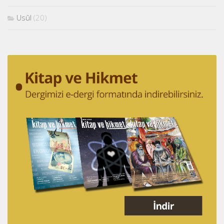
Usûl
(20)