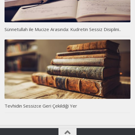
Sünnetullah ile Mucize Arasında: Kudretin Sessiz Disiplini..
Tevhidin Sessizce Geri Çekildiği Yer