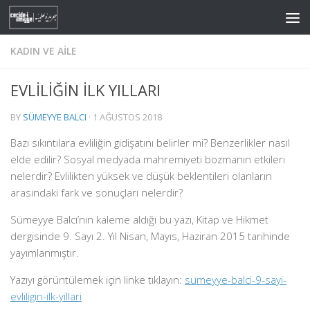
Skip to content
KADIN VE AILE
EVLİLİĞİN İLK YILLARI
BY
SÜMEYYE BALCI
·
1 AĞUSTOS 2018
Bazı sıkıntılara evliliğin gidişatını belirler mi? Benzerlikler nasıl
elde edilir? Sosyal medyada mahremiyeti bozmanın etkileri
nelerdir? Evlilikten yüksek ve düşük beklentileri olanların
arasındaki fark ve sonuçları nelerdir?
Sümeyye Balcı’nın kaleme aldığı bu yazı, Kitap ve Hikmet
dergisinde 9. Sayı 2. Yıl Nisan, Mayıs, Haziran 2015 tarihinde
yayımlanmıştır.
Yazıyı görüntülemek için linke tıklayın:
sumeyye-balci-9-sayi-
evliligin-ilk-yillari