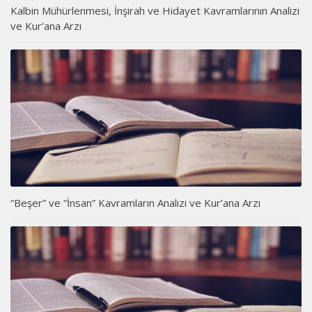
Kalbin Mühürlenmesi, İnşirah ve Hidayet Kavramlarının Analizi
ve Kur’ana Arzı
“Beşer” ve “İnsan” Kavramların Analizi ve Kur’ana Arzı