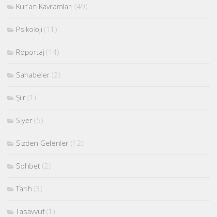
Kur'an Kavramları
(49)
Psikoloji
(11)
Röportaj
(14)
Sahabeler
(2)
Şiir
(1)
Siyer
(5)
Sizden Gelenler
(12)
Sohbet
(2)
Tarih
(3)
Tasavvuf
(1)