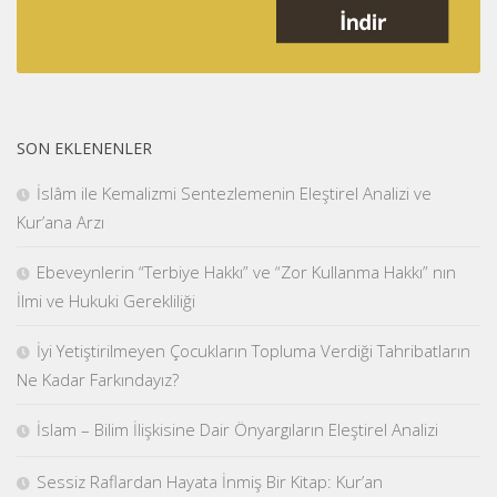
SON EKLENENLER
İslâm ile Kemalizmi Sentezlemenin Eleştirel Analizi ve
Kur’ana Arzı
Ebeveynlerin “Terbiye Hakkı” ve “Zor Kullanma Hakkı” nın
İlmi ve Hukuki Gerekliliği
İyi Yetiştirilmeyen Çocukların Topluma Verdiği Tahribatların
Ne Kadar Farkındayız?
İslam – Bilim İlişkisine Dair Önyargıların Eleştirel Analizi
Sessiz Raflardan Hayata İnmiş Bir Kitap: Kur’an