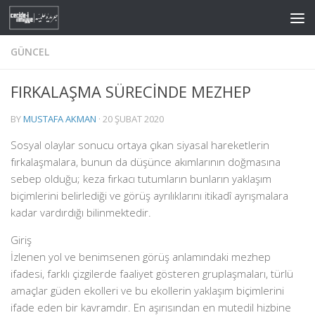
Skip to content
GÜNCEL
FIRKALAŞMA SÜRECİNDE MEZHEP
BY
MUSTAFA AKMAN
·
20 ŞUBAT 2020
Sosyal olaylar sonucu ortaya çıkan siyasal hareketlerin
fırkalaşmalara, bunun da düşünce akımlarının doğmasına
sebep olduğu; keza fırkacı tutumların bunların yaklaşım
biçimlerini belirlediği ve görüş ayrılıklarını itikadî ayrışmalara
kadar vardırdığı bilinmektedir.
Giriş
İzlenen yol ve benimsenen görüş anlamındaki mezhep
ifadesi, farklı çizgilerde faaliyet gösteren gruplaşmaları, türlü
amaçlar güden ekolleri ve bu ekollerin yaklaşım biçimlerini
ifade eden bir kavramdır. En aşırısından en mutedil hizbine