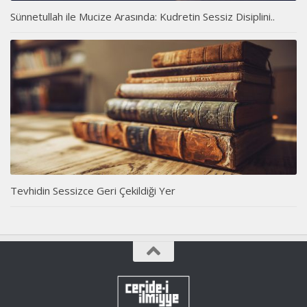
Sünnetullah ile Mucize Arasında: Kudretin Sessiz Disiplini..
Tevhidin Sessizce Geri Çekildiği Yer