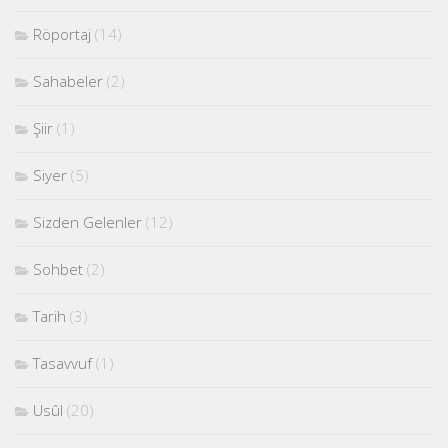
Röportaj
(14)
Sahabeler
(2)
Şiir
(1)
Siyer
(5)
Sizden Gelenler
(12)
Sohbet
(2)
Tarih
(3)
Tasavvuf
(1)
Usûl
(20)