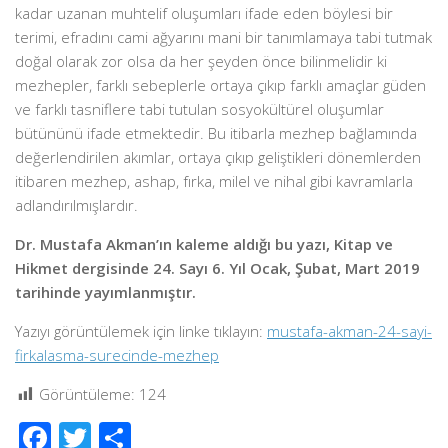
kadar uzanan muhtelif oluşumları ifade eden böylesi bir
terimi, efradını cami ağyarını mani bir tanımlamaya tabi tutmak
doğal olarak zor olsa da her şeyden önce bilinmelidir ki
mezhepler, farklı sebeplerle ortaya çıkıp farklı amaçlar güden
ve farklı tasniflere tabi tutulan sosyokültürel oluşumlar
bütününü ifade etmektedir. Bu itibarla mezhep bağlamında
değerlendirilen akımlar, ortaya çıkıp geliştikleri dönemlerden
itibaren mezhep, ashap, fırka, milel ve nihal gibi kavramlarla
adlandırılmışlardır.
Dr. Mustafa Akman’ın kaleme aldığı bu yazı, Kitap ve
Hikmet dergisinde 24. Sayı 6. Yıl Ocak, Şubat, Mart 2019
tarihinde yayımlanmıştır.
Yazıyı görüntülemek için linke tıklayın:
mustafa-akman-24-sayi-
firkalasma-surecinde-mezhep
Görüntüleme:
124
Facebook
Twitter
Share