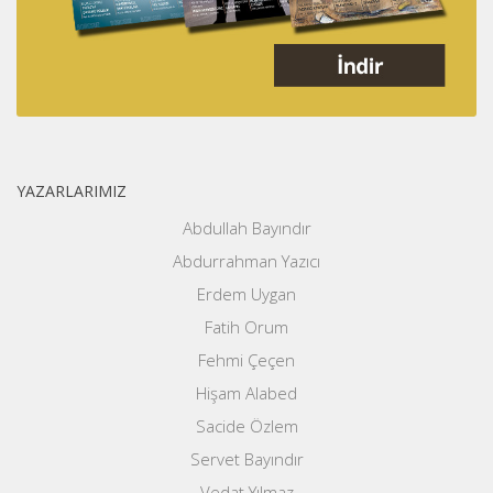
YAZARLARIMIZ
Abdullah Bayındır
Abdurrahman Yazıcı
Erdem Uygan
Fatih Orum
Fehmi Çeçen
Hişam Alabed
Sacide Özlem
Servet Bayındır
Vedat Yılmaz