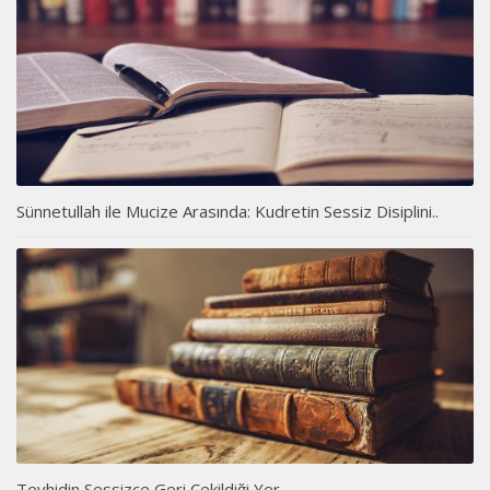
Sünnetullah ile Mucize Arasında: Kudretin Sessiz Disiplini..
Tevhidin Sessizce Geri Çekildiği Yer