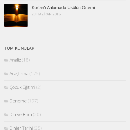
Kur’an’ı Anlamada Usûlün Önemi
23 HAZIRAN 2018
TÜM KONULAR
Analiz
(18)
Araştırma
(175)
Çocuk Eğitimi
(2)
Deneme
(197)
Din ve Bilim
(20)
Dinler Tarihi
(35)