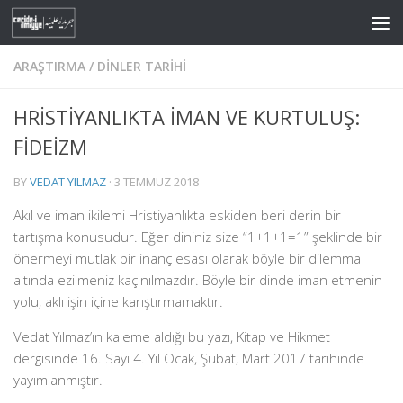
Skip to content
ARAŞTIRMA
/
DINLER TARIHI
HRİSTİYANLIKTA İMAN VE KURTULUŞ:
FİDEİZM
BY
VEDAT YILMAZ
·
3 TEMMUZ 2018
Akıl ve iman ikilemi Hristiyanlıkta eskiden beri derin bir
tartışma konusudur. Eğer dininiz size “1+1+1=1” şeklinde bir
önermeyi mutlak bir inanç esası olarak böyle bir dilemma
altında ezilmeniz kaçınılmazdır. Böyle bir dinde iman etmenin
yolu, aklı işin içine karıştırmamaktır.
Vedat Yılmaz’ın kaleme aldığı bu yazı, Kitap ve Hikmet
dergisinde 16. Sayı 4. Yıl Ocak, Şubat, Mart 2017 tarihinde
yayımlanmıştır.