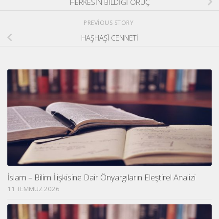
HERKESİN BİLDİĞİ ORUÇ
PREVIOUS STORY
HAŞHAŞÎ CENNETİ
İslam – Bilim İlişkisine Dair Önyargıların Eleştirel Analizi
11 TEMMUZ 2026