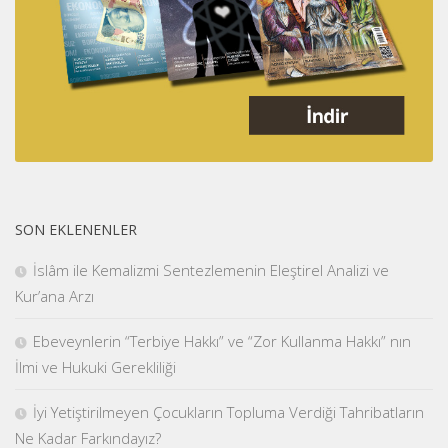
SON EKLENENLER
İslâm ile Kemalizmi Sentezlemenin Eleştirel Analizi ve
Kur’ana Arzı
Ebeveynlerin “Terbiye Hakkı” ve “Zor Kullanma Hakkı” nın
İlmi ve Hukuki Gerekliliği
İyi Yetiştirilmeyen Çocukların Topluma Verdiği Tahribatların
Ne Kadar Farkındayız?