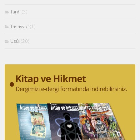
Tarih
(3)
Tasavvuf
(1)
Usûl
(20)