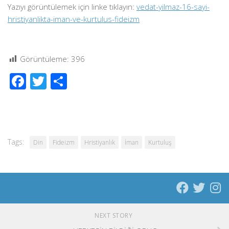
Yazıyı görüntülemek için linke tıklayın:
vedat-yilmaz-16-sayi-
hristiyanlikta-iman-ve-kurtulus-fideizm
Görüntüleme:
396
Facebook
Twitter
Share
Tags:
Din
Fideizm
Hristiyanlık
İman
Kurtuluş
NEXT STORY