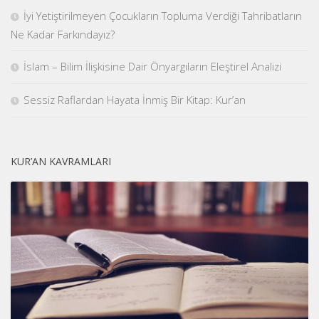
İyi Yetiştirilmeyen Çocukların Topluma Verdiği Tahribatların
Ne Kadar Farkındayız?
İslam – Bilim İlişkisine Dair Önyargıların Eleştirel Analizi
Sessiz Raflardan Hayata İnmiş Bir Kitap: Kur’an
KUR’AN KAVRAMLARI