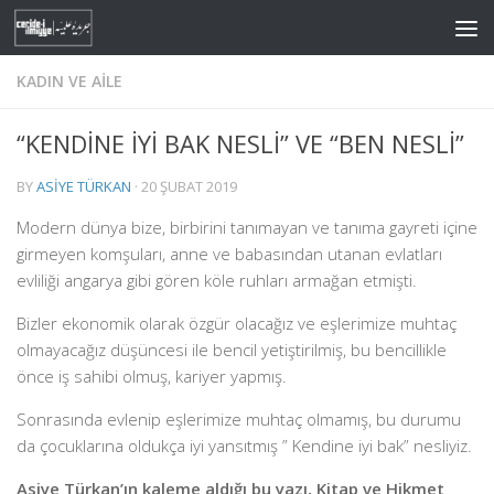
Skip to content
KADIN VE AILE
“KENDİNE İYİ BAK NESLİ” VE “BEN NESLİ”
BY
ASIYE TÜRKAN
·
20 ŞUBAT 2019
Modern dünya bize, birbirini tanımayan ve tanıma gayreti içine
girmeyen komşuları, anne ve babasından utanan evlatları
evliliği angarya gibi gören köle ruhları armağan etmişti.
Bizler ekonomik olarak özgür olacağız ve eşlerimize muhtaç
olmayacağız düşüncesi ile bencil yetiştirilmiş, bu bencillikle
önce iş sahibi olmuş, kariyer yapmış.
Sonrasında evlenip eşlerimize muhtaç olmamış, bu durumu
da çocuklarına oldukça iyi yansıtmış ” Kendine iyi bak” nesliyiz.
Asiye Türkan’ın kaleme aldığı bu yazı, Kitap ve Hikmet