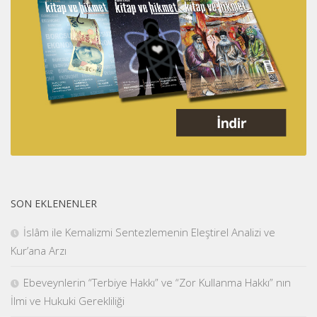
SON EKLENENLER
İslâm ile Kemalizmi Sentezlemenin Eleştirel Analizi ve
Kur’ana Arzı
Ebeveynlerin “Terbiye Hakkı” ve “Zor Kullanma Hakkı” nın
İlmi ve Hukuki Gerekliliği