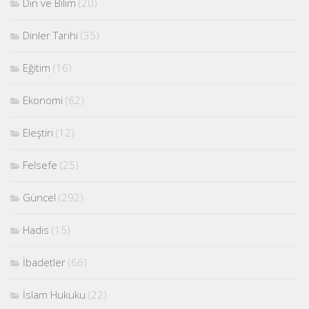
Din ve Bilim
(20)
Dinler Tarihi
(35)
Eğitim
(16)
Ekonomi
(62)
Eleştiri
(12)
Felsefe
(25)
Güncel
(292)
Hadis
(15)
İbadetler
(66)
İslam Hukuku
(22)