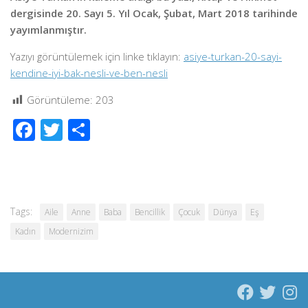
dergisinde 20. Sayı 5. Yıl Ocak, Şubat, Mart 2018 tarihinde
yayımlanmıştır.
Yazıyı görüntülemek için linke tıklayın:
asiye-turkan-20-sayi-
kendine-iyi-bak-nesli-ve-ben-nesli
Görüntüleme:
203
Facebook
Twitter
Share
Tags:
Aile
Anne
Baba
Bencillik
Çocuk
Dünya
Eş
Kadın
Modernizim