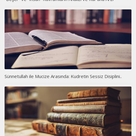
Sünnetullah ile Mucize Arasında: Kudretin Sessiz Disiplini..