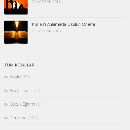
22 HAZIRAN 2018
Kur’an’ı Anlamada Usûlün Önemi
23 HAZIRAN 2018
TÜM KONULAR
Analiz
(18)
Araştırma
(175)
Çocuk Eğitimi
(2)
Deneme
(197)