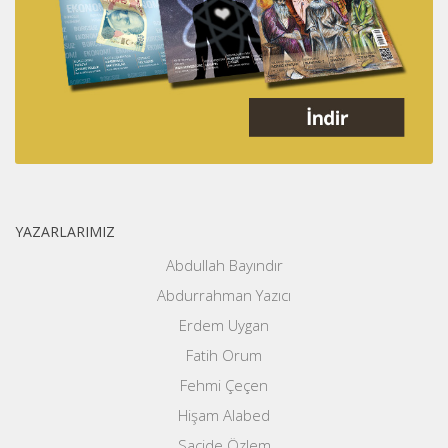
YAZARLARIMIZ
Abdullah Bayındır
Abdurrahman Yazıcı
Erdem Uygan
Fatih Orum
Fehmi Çeçen
Hişam Alabed
Sacide Özlem