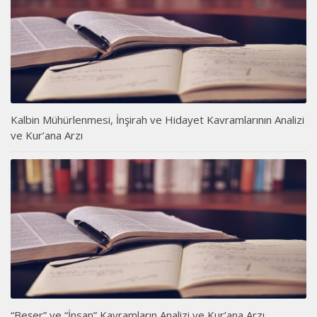
Kalbin Mühürlenmesi, İnşirah ve Hidayet Kavramlarının Analizi
ve Kur’ana Arzı
“Beşer” ve “İnsan” Kavramların Analizi ve Kur’ana Arzı