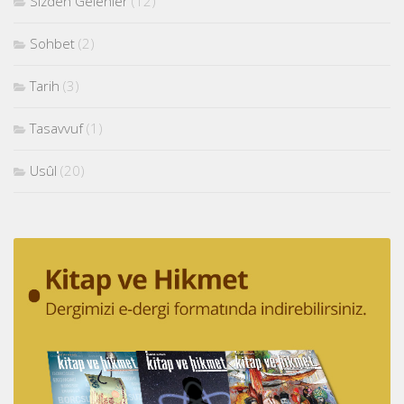
Sizden Gelenler
(12)
Sohbet
(2)
Tarih
(3)
Tasavvuf
(1)
Usûl
(20)